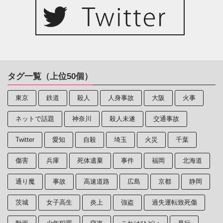
タグ一覧（上位50個）
東京
鉄道
殺人
人身事故
大阪
火事
ネットで話題
神奈川
殺人未遂
交通事故
Twitter
愛知
自殺
埼玉
火災
千葉
傷害
兵庫
死体遺棄
事件
福岡
北海道
通り魔
事故
高速道路
広島
京都
静岡
茨城
女子高生
炎上
強盗
過失運転致死傷