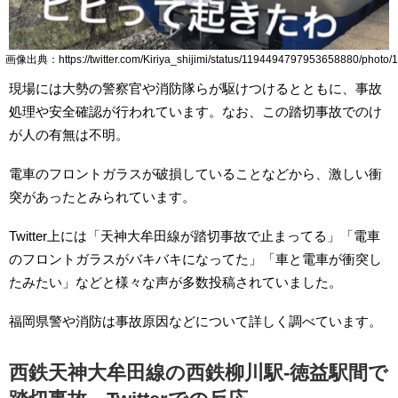
画像出典：https://twitter.com/Kiriya_shijimi/status/1194494797953658880/photo/1
現場には大勢の警察官や消防隊らが駆けつけるとともに、事故
処理や安全確認が行われています。なお、この踏切事故でのけ
が人の有無は不明。
電車のフロントガラスが破損していることなどから、激しい衝
突があったとみられています。
Twitter上には「天神大牟田線が踏切事故で止まってる」「電車
のフロントガラスがバキバキになってた」「車と電車が衝突し
たみたい」などと様々な声が多数投稿されていました。
福岡県警や消防は事故原因などについて詳しく調べています。
西鉄天神大牟田線の西鉄柳川駅-徳益駅間で