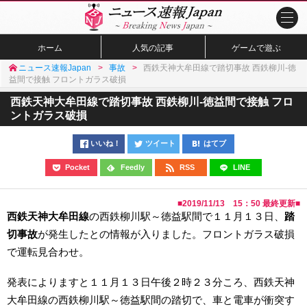
ホーム
人気の記事
ゲームで遊ぶ
ニュース速報Japan
事故
西鉄天神大牟田線で踏切事故 西鉄柳川-徳
益間で接触 フロントガラス破損
西鉄天神大牟田線で踏切事故 西鉄柳川-徳益間で接触 フロ
ントガラス破損
いいね！
ツイート
はてブ
Pocket
Feedly
RSS
LINE
■
2019/11/13 15：50
最終更新■
西鉄天神大牟田線
の西鉄柳川駅～徳益駅間で１１月１３日、
踏
切事故
が発生したとの情報が入りました。フロントガラス破損
で運転見合わせ。
発表によりますと１１月１３日午後２時２３分ころ、西鉄天神
大牟田線の西鉄柳川駅～徳益駅間の踏切で、車と電車が衝突す