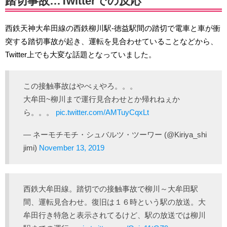
踏切事故…Twitterでの反応
西鉄天神大牟田線の西鉄柳川駅-徳益駅間の踏切で電車と車が衝
突する踏切事故が起き、運転を見合わせていることなどから、
Twitter上でも大変な話題となっていました。
この接触事故はやべぇやろ。。。
大牟田~柳川まで運行見合わせとか帰れねぇか
ら。。。
pic.twitter.com/AMTuyCqxLt
— ネーモチモチ・シュバルツ・ツーワー (@Kiriya_shi
jimi)
November 13, 2019
西鉄大牟田線。踏切での接触事故で柳川～大牟田駅
間、運転見合わせ。復旧は１６時という駅の放送。大
牟田行き特急と表示されてるけど、駅の放送では柳川