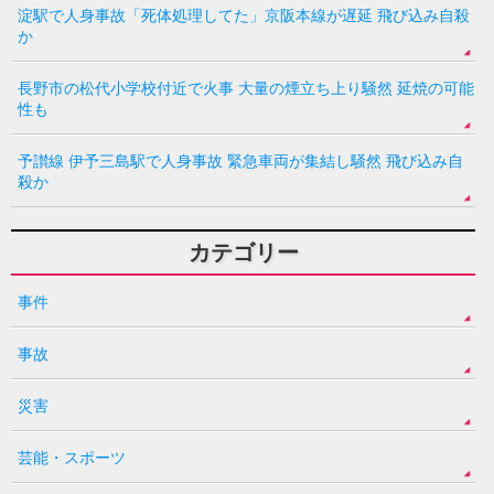
淀駅で人身事故「死体処理してた」京阪本線が遅延 飛び込み自殺
か
長野市の松代小学校付近で火事 大量の煙立ち上り騒然 延焼の可能
性も
予讃線 伊予三島駅で人身事故 緊急車両が集結し騒然 飛び込み自
殺か
カテゴリー
事件
事故
災害
芸能・スポーツ