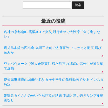
最近の投稿
名神の京都南IC-高槻JCTで火災 通行止めで大渋滞「全く進まな
い」
鹿児島本線の西小倉-九州工大前で人身事故 ソニックと衝突 飛び
込みか
ワカバウォークで殺人未遂事件 鶴ケ島市の15歳の高校生が通り魔
で逮捕
愛知県東海市の城田かずき 女子中学生の暴行動画で炎上 インスタ
特定
姫野みるくさんのAVパケ写詐欺が話題 本編と違い過ぎサンプル動
画なし