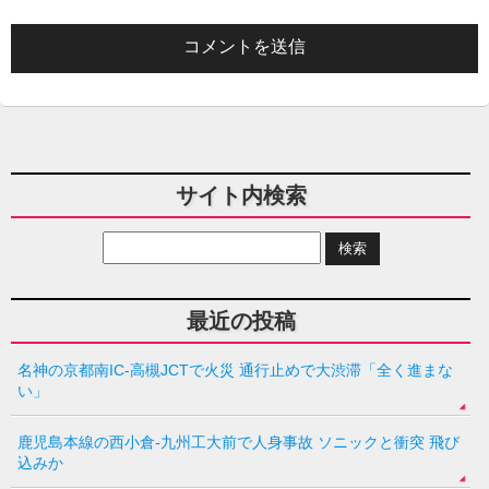
サイト内検索
最近の投稿
名神の京都南IC-高槻JCTで火災 通行止めで大渋滞「全く進まな
い」
鹿児島本線の西小倉-九州工大前で人身事故 ソニックと衝突 飛び
込みか