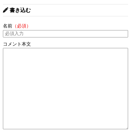
書き込む
名前
（必須）
コメント本文