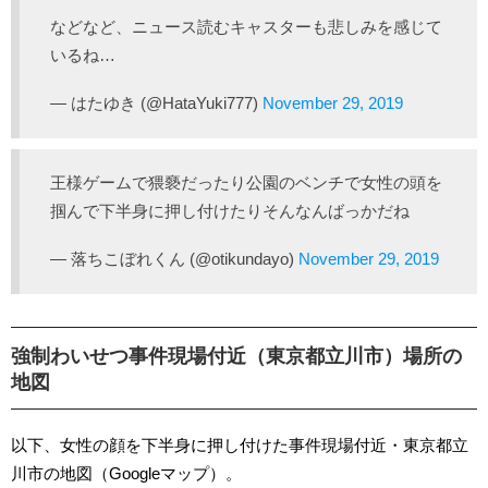
などなど、ニュース読むキャスターも悲しみを感じて
いるね…
— はたゆき (@HataYuki777)
November 29, 2019
王様ゲームで猥褻だったり公園のベンチで女性の頭を
掴んで下半身に押し付けたりそんなんばっかだね
— 落ちこぼれくん (@otikundayo)
November 29, 2019
強制わいせつ事件現場付近（東京都立川市）場所の
地図
以下、女性の顔を下半身に押し付けた事件現場付近・東京都立
川市の地図（Googleマップ）。