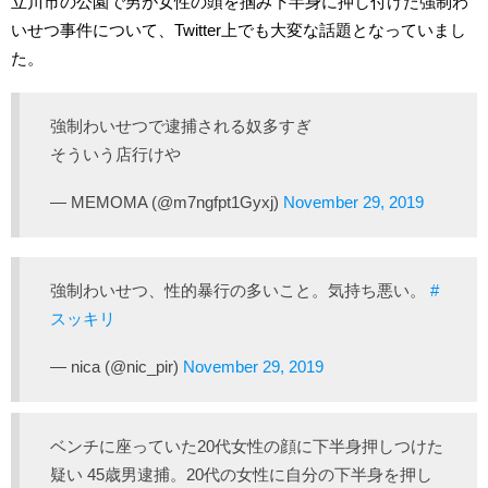
立川市の公園で男が女性の頭を掴み下半身に押し付けた強制わ
いせつ事件について、Twitter上でも大変な話題となっていまし
た。
強制わいせつで逮捕される奴多すぎ
そういう店行けや
— MEMOMA (@m7ngfpt1Gyxj)
November 29, 2019
強制わいせつ、性的暴行の多いこと。気持ち悪い。
#
スッキリ
— nica (@nic_pir)
November 29, 2019
ベンチに座っていた20代女性の顔に下半身押しつけた
疑い 45歳男逮捕。20代の女性に自分の下半身を押し