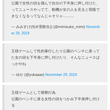
公園で女性の頭を掴んで自分の下半身に押し付けた、
ってニュースやってて、動機が女の人を見ると我慢で
きなくなるってなんじゃそりゃ………
— みみすけ(9)＠受験生() (@mimisuke_mimi)
Novemb
er 29, 2019
王様ゲームして性的暴行したり公園のベンチに座って
た女の頭を下半身に押し付けたり、そんなニュースば
っかやね
— ゆか (@yukaaao)
November 29, 2019
王様ゲームとして猥褻行為
公園のベンチに座る女性の頭をつかみ下半身押し付け
る