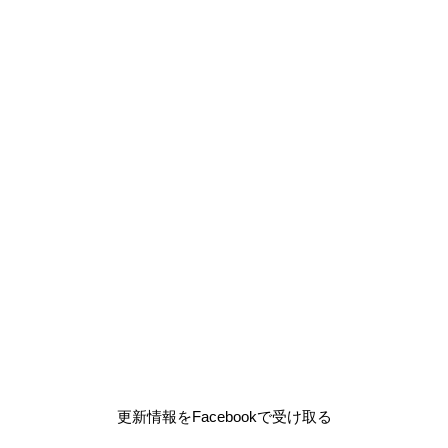
更新情報をFacebookで受け取る