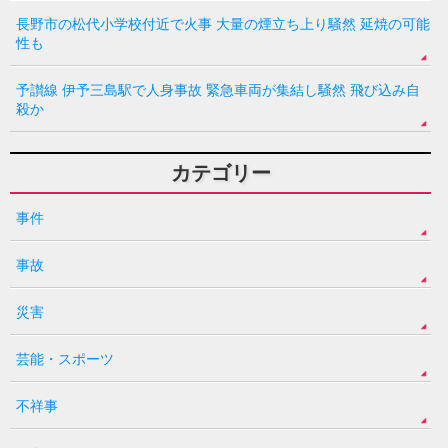
長野市の松代小学校付近で火事 大量の煙立ち上り騒然 延焼の可能
性も
予讃線 伊予三島駅で人身事故 緊急車両が集結し騒然 飛び込み自
殺か
カテゴリー
事件
事故
災害
芸能・スポーツ
不祥事