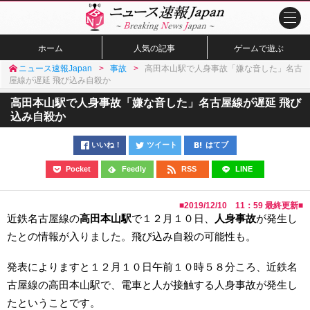
ホーム
人気の記事
ゲームで遊ぶ
ニュース速報Japan
事故
高田本山駅で人身事故「嫌な音した」名古
屋線が遅延 飛び込み自殺か
高田本山駅で人身事故「嫌な音した」名古屋線が遅延 飛び
込み自殺か
いいね！
ツイート
はてブ
Pocket
Feedly
RSS
LINE
■
2019/12/10 11：59
最終更新■
近鉄名古屋線の
高田本山駅
で１２月１０日、
人身事故
が発生し
たとの情報が入りました。飛び込み自殺の可能性も。
発表によりますと１２月１０日午前１０時５８分ころ、近鉄名
古屋線の高田本山駅で、電車と人が接触する人身事故が発生し
たということです。