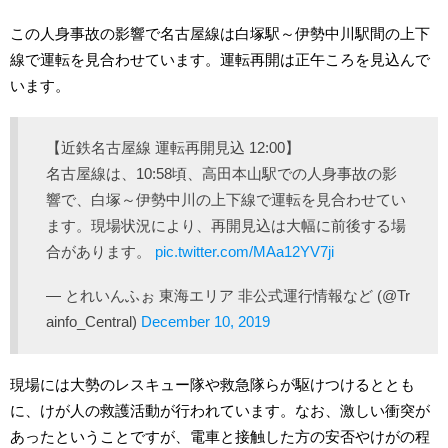
この人身事故の影響で名古屋線は白塚駅～伊勢中川駅間の上下
線で運転を見合わせています。運転再開は正午ころを見込んで
います。
【近鉄名古屋線 運転再開見込 12:00】
名古屋線は、10:58頃、高田本山駅での人身事故の影
響で、白塚～伊勢中川の上下線で運転を見合わせてい
ます。現場状況により、再開見込は大幅に前後する場
合があります。
pic.twitter.com/MAa12YV7ji
— とれいんふぉ 東海エリア 非公式運行情報など (@Tr
ainfo_Central)
December 10, 2019
現場には大勢のレスキュー隊や救急隊らが駆けつけるととも
に、けが人の救護活動が行われています。なお、激しい衝突が
あったということですが、電車と接触した方の安否やけがの程