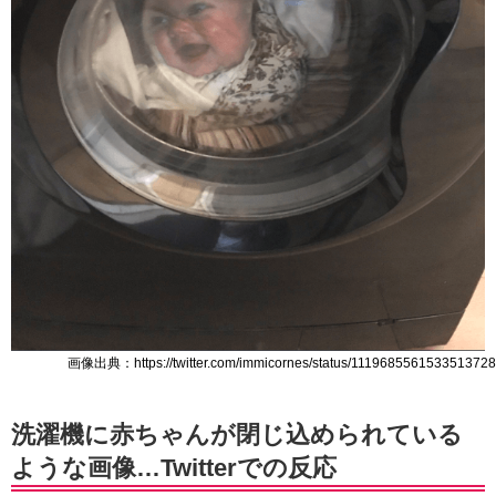
画像出典：https://twitter.com/immicornes/status/1119685561533513728
洗濯機に赤ちゃんが閉じ込められている
ような画像…Twitterでの反応