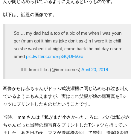
んが閉じ込められているように見えるというものです。
以下は、話題の画像です。
So…, my dad had a top of a pic of me when I was youn
ger (mum got it him as joke don’t ask) n I wore it to chill
so she washed it at night, came back the nxt day n scre
amed
pic.twitter.com/SipGQDF5Go
— 🧜🏼‍♀️ Immi 🧞‍♀️x. (@immicornes)
April 20, 2019
画像からは赤ちゃんがドラム式洗濯機に閉じ込められ泣き叫ん
でいるようにもみえますが、実はこれ父親が娘の顔写真をTシ
ャツにプリントしたものだということです。
当時、Immiさんは「私がまだ小さかったころに、パパは私が赤
ちゃんだった当時の顔写真をプリントしたTシャツを持ってい
ました。ある日の夜、ママが洗濯機を回して翌朝、洗濯物を取