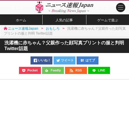
ホーム
人気の記事
ゲームで遊ぶ
ニュース速報Japan
おもしろ
洗濯機に赤ちゃん？父親作った顔写真
プリントの服と判明 Twitter話題
洗濯機に赤ちゃん？父親作った顔写真プリントの服と判明
Twitter話題
いいね！
ツイート
はてブ
Pocket
Feedly
RSS
LINE