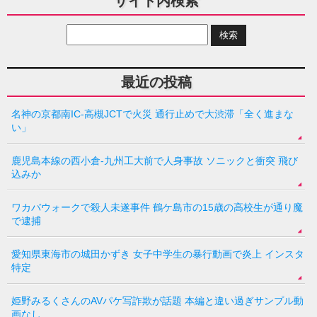
サイト内検索
最近の投稿
名神の京都南IC-高槻JCTで火災 通行止めで大渋滞「全く進まな
い」
鹿児島本線の西小倉-九州工大前で人身事故 ソニックと衝突 飛び
込みか
ワカバウォークで殺人未遂事件 鶴ケ島市の15歳の高校生が通り魔
で逮捕
愛知県東海市の城田かずき 女子中学生の暴行動画で炎上 インスタ
特定
姫野みるくさんのAVパケ写詐欺が話題 本編と違い過ぎサンプル動
画なし