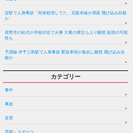
淀駅で人身事故「死体処理してた」京阪本線が遅延 飛び込み自殺
か
長野市の松代小学校付近で火事 大量の煙立ち上り騒然 延焼の可能
性も
予讃線 伊予三島駅で人身事故 緊急車両が集結し騒然 飛び込み自
殺か
カテゴリー
事件
事故
災害
芸能・スポーツ