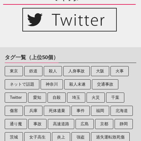
タグ一覧（上位50個）
東京
鉄道
殺人
人身事故
大阪
火事
ネットで話題
神奈川
殺人未遂
交通事故
Twitter
愛知
自殺
埼玉
火災
千葉
傷害
兵庫
死体遺棄
事件
福岡
北海道
通り魔
事故
高速道路
広島
京都
静岡
茨城
女子高生
炎上
強盗
過失運転致死傷