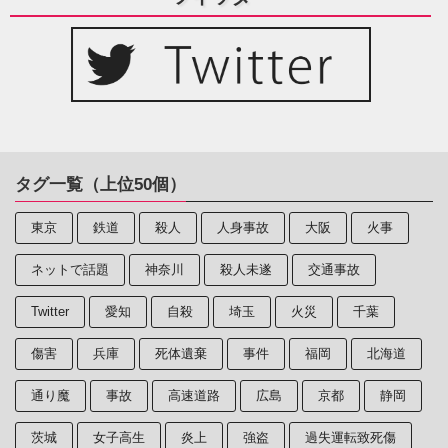
タグ一覧（上位50個）
東京
鉄道
殺人
人身事故
大阪
火事
ネットで話題
神奈川
殺人未遂
交通事故
Twitter
愛知
自殺
埼玉
火災
千葉
傷害
兵庫
死体遺棄
事件
福岡
北海道
通り魔
事故
高速道路
広島
京都
静岡
茨城
女子高生
炎上
強盗
過失運転致死傷