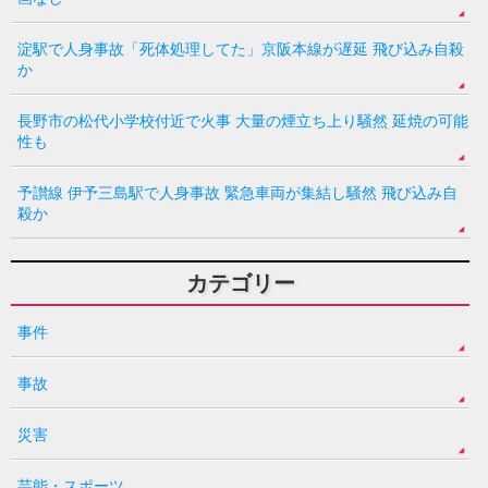
淀駅で人身事故「死体処理してた」京阪本線が遅延 飛び込み自殺
か
長野市の松代小学校付近で火事 大量の煙立ち上り騒然 延焼の可能
性も
予讃線 伊予三島駅で人身事故 緊急車両が集結し騒然 飛び込み自
殺か
カテゴリー
事件
事故
災害
芸能・スポーツ