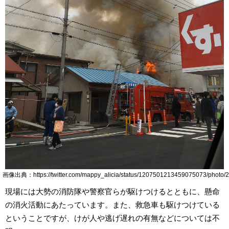
画像出典：https://twitter.com/mappy_alicia/status/1207501213459075073/photo/2
現場には大勢の消防隊や警察官らが駆けつけるとともに、懸命
の消火活動にあたっています。また、救急車も駆けつけている
ということですが、けが人や逃げ遅れの有無などについては不