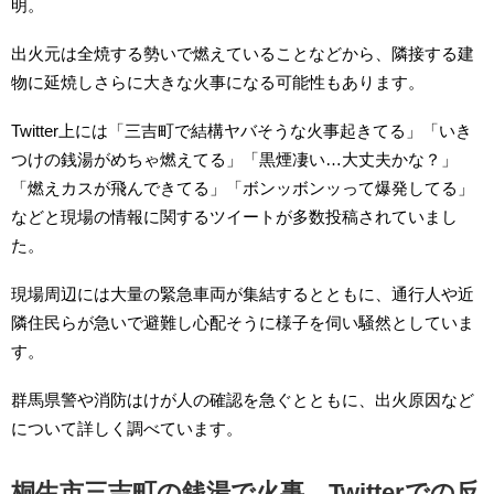
明。
出火元は全焼する勢いで燃えていることなどから、隣接する建
物に延焼しさらに大きな火事になる可能性もあります。
Twitter上には「三吉町で結構ヤバそうな火事起きてる」「いき
つけの銭湯がめちゃ燃えてる」「黒煙凄い…大丈夫かな？」
「燃えカスが飛んできてる」「ボンッボンッって爆発してる」
などと現場の情報に関するツイートが多数投稿されていまし
た。
現場周辺には大量の緊急車両が集結するとともに、通行人や近
隣住民らが急いで避難し心配そうに様子を伺い騒然としていま
す。
群馬県警や消防はけが人の確認を急ぐとともに、出火原因など
について詳しく調べています。
桐生市三吉町の銭湯で火事…Twitterでの反