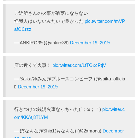
ご近所さんの火事が洒落にならない
怪我人はいないみたいで良かった
pic.twitter.com/mVP
afOCrzz
— ANKIRO39 (@ankiro39)
December 19, 2019
店の近くで火事！
pic.twitter.com/LfTGxcPtjV
— Saika/ゆみん@ブルースコンビーフ (@saika_officia
l)
December 19, 2019
行きつけの銭湯火事なっちった(´；ω；｀)
pic.twitter.c
om/KKAtj8T1YM
— ぽなもな@Ship1(もなもな) (@2xmona)
December