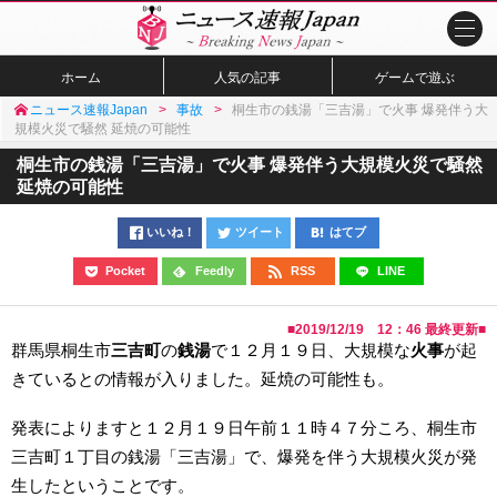
ホーム
人気の記事
ゲームで遊ぶ
ニュース速報Japan
事故
桐生市の銭湯「三吉湯」で火事 爆発伴う大
規模火災で騒然 延焼の可能性
桐生市の銭湯「三吉湯」で火事 爆発伴う大規模火災で騒然
延焼の可能性
いいね！
ツイート
はてブ
Pocket
Feedly
RSS
LINE
■
2019/12/19 12：46
最終更新■
群馬県桐生市
三吉町
の
銭湯
で１２月１９日、大規模な
火事
が起
きているとの情報が入りました。延焼の可能性も。
発表によりますと１２月１９日午前１１時４７分ころ、桐生市
三吉町１丁目の銭湯「三吉湯」で、爆発を伴う大規模火災が発
生したということです。