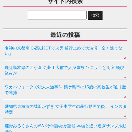
サイト内検索
最近の投稿
名神の京都南IC-高槻JCTで火災 通行止めで大渋滞「全く進まな
い」
鹿児島本線の西小倉-九州工大前で人身事故 ソニックと衝突 飛び
込みか
ワカバウォークで殺人未遂事件 鶴ケ島市の15歳の高校生が通り魔
で逮捕
愛知県東海市の城田かずき 女子中学生の暴行動画で炎上 インスタ
特定
姫野みるくさんのAVパケ写詐欺が話題 本編と違い過ぎサンプル動
画なし