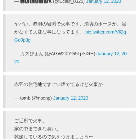
— 🅴‌🅲‌🅻‌🅰‌🅸‌🆁🐈 (@Eclair_0325)
January 12, 2020
ヤバい、赤羽の岩渕で火事です、消防のホースが、届
かなくて大変な事になってます。
pic.twitter.com/VlQq
Go0p3g
— カズぴょん (@AGW2t0YG5LpSlGH)
January 12, 20
20
赤羽の住宅地ですごい煙でてるけど火事か
— tomb (@npqnp)
January 12, 2020
ご近所で火事。
家の中まできな臭い。
乾燥しているので気をつけましょう〜