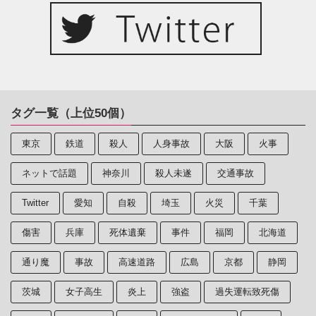
タグ一覧（上位50個）
東京
鉄道
殺人
人身事故
大阪
火事
ネットで話題
神奈川
殺人未遂
交通事故
Twitter
愛知
自殺
埼玉
火災
千葉
傷害
兵庫
死体遺棄
事件
福岡
北海道
通り魔
事故
高速道路
広島
京都
静岡
茨城
女子高生
炎上
強盗
過失運転致死傷