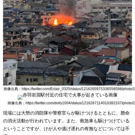
画像出典：https://twitter.com/Eclair_0325/status/1216265975336558598/photo/1
画像出典：https://twitter.com/dolly1004/status/1216267114010382337/photo/2
現場には大勢の消防隊や警察官らが駆けつけるとともに、懸命
の消火活動が行われています。また、救急車も駆けつけている
ということですが、けが人や逃げ遅れの有無などについては不