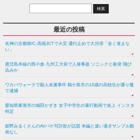
最近の投稿
名神の京都南IC-高槻JCTで火災 通行止めで大渋滞「全く進まな
い」
鹿児島本線の西小倉-九州工大前で人身事故 ソニックと衝突 飛び
込みか
ワカバウォークで殺人未遂事件 鶴ケ島市の15歳の高校生が通り魔
で逮捕
愛知県東海市の城田かずき 女子中学生の暴行動画で炎上 インスタ
特定
姫野みるくさんのAVパケ写詐欺が話題 本編と違い過ぎサンプル動
画なし