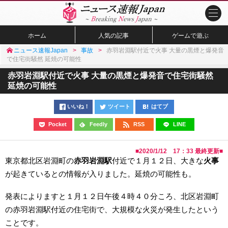
ホーム
人気の記事
ゲームで遊ぶ
ニュース速報Japan
事故
赤羽岩淵駅付近で火事 大量の黒煙と爆発音
で住宅街騒然 延焼の可能性
赤羽岩淵駅付近で火事 大量の黒煙と爆発音で住宅街騒然
延焼の可能性
いいね！
ツイート
はてブ
Pocket
Feedly
RSS
LINE
■
2020/1/12 17：33
最終更新■
東京都北区岩淵町の
赤羽岩淵駅
付近で１月１２日、大きな
火事
が起きているとの情報が入りました。延焼の可能性も。
発表によりますと１月１２日午後４時４０分ころ、北区岩淵町
の赤羽岩淵駅付近の住宅街で、大規模な火災が発生したという
ことです。