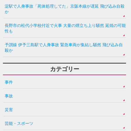
淀駅で人身事故「死体処理してた」京阪本線が遅延 飛び込み自殺
か
長野市の松代小学校付近で火事 大量の煙立ち上り騒然 延焼の可能
性も
予讃線 伊予三島駅で人身事故 緊急車両が集結し騒然 飛び込み自
殺か
カテゴリー
事件
事故
災害
芸能・スポーツ