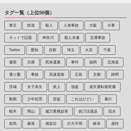
タグ一覧（上位50個）
東京
鉄道
殺人
人身事故
大阪
火事
ネットで話題
神奈川
殺人未遂
交通事故
Twitter
愛知
自殺
埼玉
火災
千葉
傷害
兵庫
死体遺棄
事件
福岡
北海道
通り魔
事故
高速道路
広島
京都
静岡
茨城
女子高生
炎上
強盗
過失運転致死傷
動画
少年犯罪
窃盗
これはひどい
暴行
栃木
岡山
威力業務妨害
銃刀法違反
冠水
群馬
爆発
感染症
行方不明
岐阜
虐待