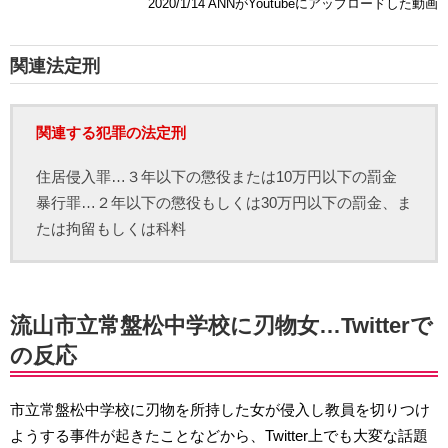
2020/1/14 ANNがYoutubeにアップロードした動画
関連法定刑
関連する犯罪の法定刑
住居侵入罪…３年以下の懲役または10万円以下の罰金
暴行罪…２年以下の懲役もしくは30万円以下の罰金、ま
たは拘留もしくは科料
流山市立常盤松中学校に刃物女…Twitterで
の反応
市立常盤松中学校に刃物を所持した女が侵入し教員を切りつけ
ようする事件が起きたことなどから、Twitter上でも大変な話題