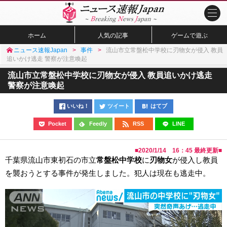
ホーム
人気の記事
ゲームで遊ぶ
ニュース速報Japan
事件
流山市立常盤松中学校に刃物女が侵入 教員
追いかけ逃走 警察が注意喚起
流山市立常盤松中学校に刃物女が侵入 教員追いかけ逃走
警察が注意喚起
いいね！
ツイート
はてブ
Pocket
Feedly
RSS
LINE
■
2020/1/14 16：45
最終更新■
千葉県流山市東初石の市立
常盤松中学校
に
刃物女
が侵入し教員
を襲おうとする事件が発生しました。犯人は現在も逃走中。