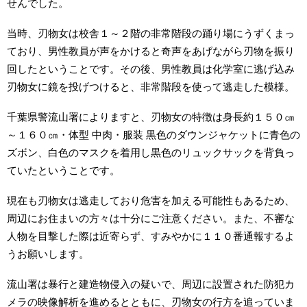
せんでした。
当時、刃物女は校舎１～２階の非常階段の踊り場にうずくまっ
ており、男性教員が声をかけると奇声をあげながら刃物を振り
回したということです。その後、男性教員は化学室に逃げ込み
刃物女に鏡を投げつけると、非常階段を使って逃走した模様。
千葉県警流山署によりますと、刃物女の特徴は身長約１５０㎝
～１６０㎝・体型 中肉・服装 黒色のダウンジャケットに青色の
ズボン、白色のマスクを着用し黒色のリュックサックを背負っ
ていたということです。
現在も刃物女は逃走しており危害を加える可能性もあるため、
周辺にお住まいの方々は十分にご注意ください。また、不審な
人物を目撃した際は近寄らず、すみやかに１１０番通報するよ
うお願いします。
流山署は暴行と建造物侵入の疑いで、周辺に設置された防犯カ
メラの映像解析を進めるとともに、刃物女の行方を追っていま