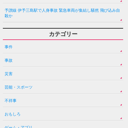
予讃線 伊予三島駅で人身事故 緊急車両が集結し騒然 飛び込み自
殺か
カテゴリー
事件
事故
災害
芸能・スポーツ
不祥事
おもしろ
ゲーム・アプリ