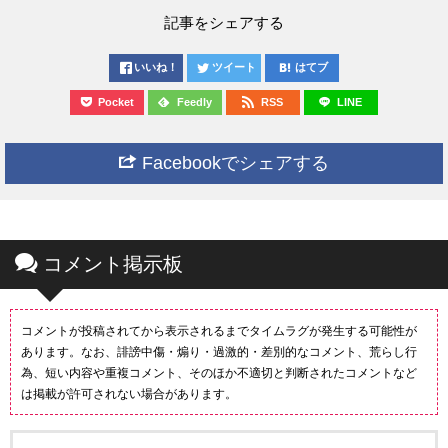
記事をシェアする
いいね！
ツイート
はてブ
Pocket
Feedly
RSS
LINE
Facebookでシェアする
コメント掲示板
コメントが投稿されてから表示されるまでタイムラグが発生する可能性が
あります。なお、誹謗中傷・煽り・過激的・差別的なコメント、荒らし行
為、短い内容や重複コメント、そのほか不適切と判断されたコメントなど
は掲載が許可されない場合があります。