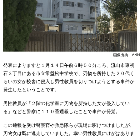
画像出典：ANN
発表によりますと１月１４日午前６時５０分ころ、流山市東初
石３丁目にある市立常盤松中学校で、刃物を所持した２０代く
らいの女が校舎に侵入し男性教員を切りつけようとする事件が
発生したということです。
男性教員が「２階の化学室に刃物を所持した女が侵入してい
る」などと警察に１１０番通報したことで事件が発覚。
この通報を受け警察官や救急隊らが現場に駆けつけましたが、
刃物女は既に逃走していました。幸い男性教員にけがはありま