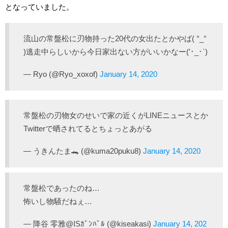
となっていました。
流山の常盤松に刃物持った20代の女出たとかやば( °_°
)逃走中らしいから今日家出ない方がいいかなー(′･_･`)
— Ryo (@Ryo_xoxof)
January 14, 2020
常盤松の刃物女のせいで家の近くがLINEニュースとか
Twitterで晒されてるとちょっとあがる
— うきんたま🐊 (@kuma20puku8)
January 14, 2020
常盤松であったのね…
怖いし物騒だねぇ…
— 降谷 零雅@ISｶﾞﾝﾊﾞﾙ (@kiseakasi)
January 14, 202