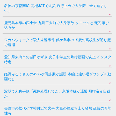
名神の京都南IC-高槻JCTで火災 通行止めで大渋滞「全く進まな
い」
鹿児島本線の西小倉-九州工大前で人身事故 ソニックと衝突 飛び
込みか
ワカバウォークで殺人未遂事件 鶴ケ島市の15歳の高校生が通り魔
で逮捕
愛知県東海市の城田かずき 女子中学生の暴行動画で炎上 インスタ
特定
姫野みるくさんのAVパケ写詐欺が話題 本編と違い過ぎサンプル動
画なし
淀駅で人身事故「死体処理してた」京阪本線が遅延 飛び込み自殺
か
長野市の松代小学校付近で火事 大量の煙立ち上り騒然 延焼の可能
性も