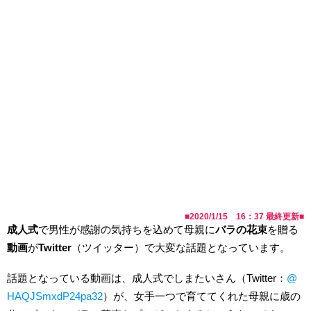
■
2020/1/15 16：37
最終更新■
成人式
で男性が感謝の気持ちを込めて母親に
バラの花束
を贈る
動画
が
Twitter
（ツイッター）で大変な話題となっています。
話題となっている動画は、成人式でしまたいさん（Twitter：
@
HAQJSmxdP24pa32
）が、女手一つで育ててくれた母親に歳の