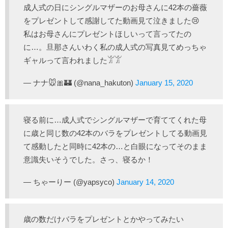
成人式の日にシングルマザーのお母さんに42本の薔薇
をプレゼントして感謝してた動画見て泣きました😢
私はお母さんにプレゼントほしいって言ってたの
に…。旦那さんいわく私の成人式の写真見てめっちゃ
ギャルって言われました𓀠𓀠
— ナナ🐭🎀🏰 (@nana_hakuton)
January 15, 2020
寝る前に…成人式でシングルマザーで育ててくれた母
に歳と同じ数の42本のバラをプレゼントしてる動画見
て感動したと同時に42本の…と白眼になってそのまま
意識失いそうでした。さっ、寝るか！
— ちゃーりー (@yapsyco)
January 14, 2020
歳の数だけバラをプレゼントとかやってみたい