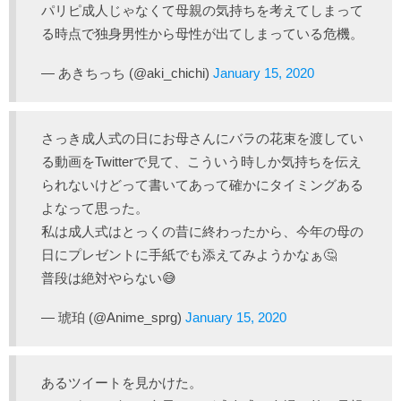
パリピ成人じゃなくて母親の気持ちを考えてしまって
る時点で独身男性から母性が出てしまっている危機。
— あきちっち (@aki_chichi)
January 15, 2020
さっき成人式の日にお母さんにバラの花束を渡してい
る動画をTwitterで見て、こういう時しか気持ちを伝え
られないけどって書いてあって確かにタイミングある
よなって思った。
私は成人式はとっくの昔に終わったから、今年の母の
日にプレゼントに手紙でも添えてみようかなぁ🤔
普段は絶対やらない😅
— 琥珀 (@Anime_sprg)
January 15, 2020
あるツイートを見かけた。