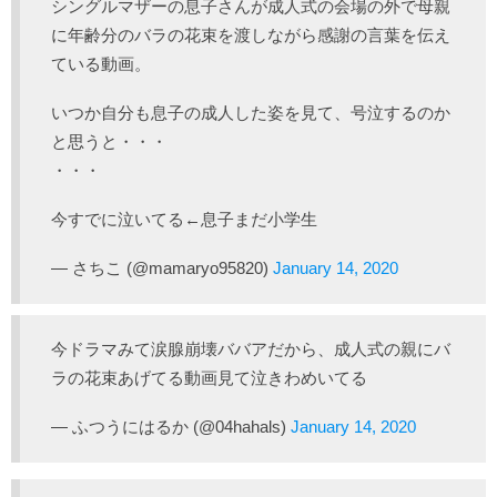
シングルマザーの息子さんが成人式の会場の外で母親
に年齢分のバラの花束を渡しながら感謝の言葉を伝え
ている動画。
いつか自分も息子の成人した姿を見て、号泣するのか
と思うと・・・
・・・
今すでに泣いてる←息子まだ小学生
— さちこ (@mamaryo95820)
January 14, 2020
今ドラマみて涙腺崩壊ババアだから、成人式の親にバ
ラの花束あげてる動画見て泣きわめいてる
— ふつうにはるか (@04hahals)
January 14, 2020