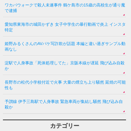
ワカバウォークで殺人未遂事件 鶴ケ島市の15歳の高校生が通り魔
で逮捕
愛知県東海市の城田かずき 女子中学生の暴行動画で炎上 インスタ
特定
姫野みるくさんのAVパケ写詐欺が話題 本編と違い過ぎサンプル動
画なし
淀駅で人身事故「死体処理してた」京阪本線が遅延 飛び込み自殺
か
長野市の松代小学校付近で火事 大量の煙立ち上り騒然 延焼の可能
性も
予讃線 伊予三島駅で人身事故 緊急車両が集結し騒然 飛び込み自
殺か
カテゴリー