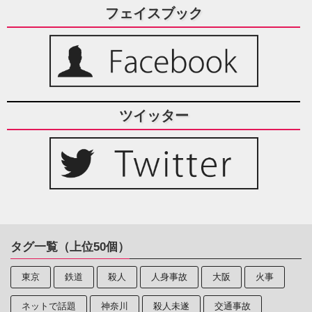
フェイスブック
ツイッター
タグ一覧（上位50個）
東京
鉄道
殺人
人身事故
大阪
火事
ネットで話題
神奈川
殺人未遂
交通事故