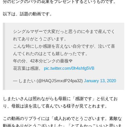
分のピンクのバラの花束をプレゼントするというものです。
以下は、話題の動画です。
シングルマザーで大変だっと思うのに今まで産んでく
れてありがとうございます。
こんな時にしか感謝を言えない自分ですが、泣いて喜
んでくれたのはとても嬉しかったです。
年の分、42本分ピンクの薔薇🌹
花言葉は感謝。
pic.twitter.com/0h4shfg5VB
— しまたい (@HAQJSmxdP24pa32)
January 13, 2020
しまたいさんは照れながらも母親に「感謝です」と伝えてお
り、母親は涙を流して喜んでいる様子が見てとれます。
この動画のリプライには「成人おめでとうございます。素敵な
動画をありがとうございました」「とてもかっこいいと思いま