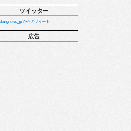
ツイッター
akingnews_jp からのツイート
広告