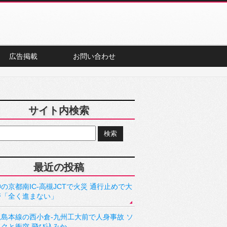
広告掲載
お問い合わせ
サイト内検索
最近の投稿
の京都南IC-高槻JCTで火災 通行止めで大
滞「全く進まない」
児島本線の西小倉-九州工大前で人身事故 ソ
ックと衝突 飛び込みか