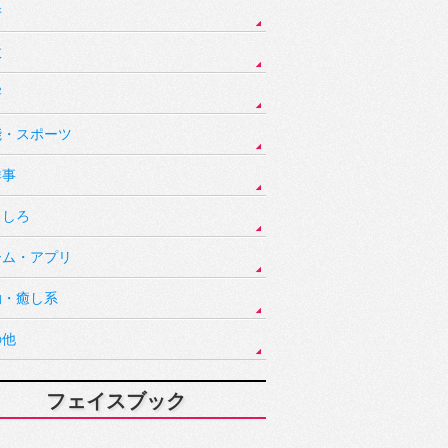
件
故
害
能・スポーツ
祥事
もしろ
ーム・アプリ
動・癒し系
の他
フェイスブック