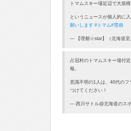
トマムスキー場近辺で大規模
というニュースが個人的に入
願いします
#トマム
#雪崩
— 【理都☆star】（北海道至上主義
占冠村のトマムスキー場付近
報。
意識不明の1人は、40代の
つけてください！
— 西川サトル@北海道のスポーツM