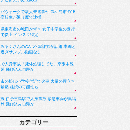
バウォークで殺人未遂事件 鶴ケ島市の15
の高校生が通り魔で逮捕
知県東海市の城田かずき 女子中学生の暴行
画で炎上 インスタ特定
野みるくさんのAVパケ写詐欺が話題 本編と
い過ぎサンプル動画なし
駅で人身事故「死体処理してた」京阪本線
遅延 飛び込み自殺か
野市の松代小学校付近で火事 大量の煙立ち
り騒然 延焼の可能性も
讃線 伊予三島駅で人身事故 緊急車両が集結
騒然 飛び込み自殺か
カテゴリー