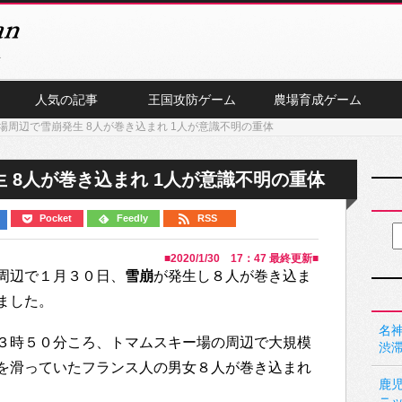
人気の記事
王国攻防ゲーム
農場育成ゲーム
場周辺で雪崩発生 8人が巻き込まれ 1人が意識不明の重体
 8人が巻き込まれ 1人が意識不明の重体
Pocket
Feedly
RSS
■
2020/1/30 17：47
最終更新■
周辺で１月３０日、
雪崩
が発生し８人が巻き込ま
ました。
名神
３時５０分ころ、トマムスキー場の周辺で大規模
渋
を滑っていたフランス人の男女８人が巻き込まれ
鹿
ニ