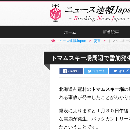
ホーム
新着記事
ニュース速報Japan
災害
トマムスキー
トマムスキー場周辺で雪崩発生
いいね！
ツイート
はてブ
北海道占冠村の
トマムスキー場
の
れる事故が発生したことがわかり
発表によりますと１月３０日午後
な雪崩が発生、バックカントリー
たということです。