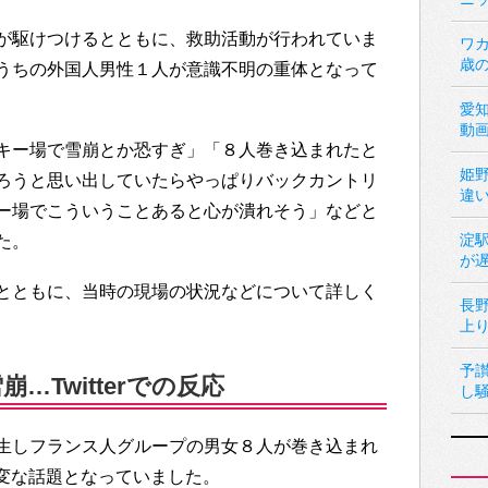
が駆けつけるとともに、救助活動が行われていま
ワカ
歳
うちの外国人男性１人が意識不明の重体となって
愛
動
キー場で雪崩とか恐すぎ」「８人巻き込まれたと
姫
ろうと思い出していたらやっぱりバックカントリ
違
ー場でこういうことあると心が潰れそう」などと
淀
た。
が
とともに、当時の現場の状況などについて詳しく
長
上
予
Twitterでの反応
し
生しフランス人グループの男女８人が巻き込まれ
も大変な話題となっていました。