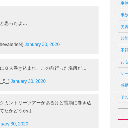
事
事
と思ったよ…
災
芸
hevalerieN)
January 30, 2020
不
お
に８人巻き込まれ、この前行った場所だ…
ゲ
_5_)
January 30, 2020
感
そ
クカントリーツアーがあるけど雪崩に巻き込
てたかどうかは…
uary 30, 2020