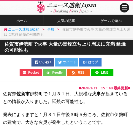
ホーム
人気の記事
ゲームで遊ぶ
ニュース速報Japan
事故
佐賀市伊勢町で火事 大量の黒煙立ち上り周
辺に充満 延焼の可能性も
佐賀市伊勢町で火事 大量の黒煙立ち上り周辺に充満 延焼
の可能性も
いいね！
ツイート
はてブ
Pocket
Feedly
RSS
LINE
■
2020/1/31 15：48
最終更新■
佐賀県
佐賀市
伊勢町で１月３１日、大規模な
火事
が起きている
との情報が入りました。延焼の可能性も。
発表によりますと１月３１日午後３時５分ころ、佐賀市伊勢町
の建物で、大きな火災が発生したということです。