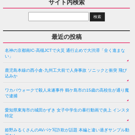
サイト内検索
最近の投稿
名神の京都南IC-高槻JCTで火災 通行止めで大渋滞「全く進まな
い」
鹿児島本線の西小倉-九州工大前で人身事故 ソニックと衝突 飛び
込みか
ワカバウォークで殺人未遂事件 鶴ケ島市の15歳の高校生が通り魔
で逮捕
愛知県東海市の城田かずき 女子中学生の暴行動画で炎上 インスタ
特定
姫野みるくさんのAVパケ写詐欺が話題 本編と違い過ぎサンプル動