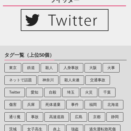
タグ一覧（上位50個）
東京
鉄道
殺人
人身事故
大阪
火事
ネットで話題
神奈川
殺人未遂
交通事故
Twitter
愛知
自殺
埼玉
火災
千葉
傷害
兵庫
死体遺棄
事件
福岡
北海道
通り魔
事故
高速道路
広島
京都
静岡
茨城
女子高生
炎上
強盗
過失運転致死傷