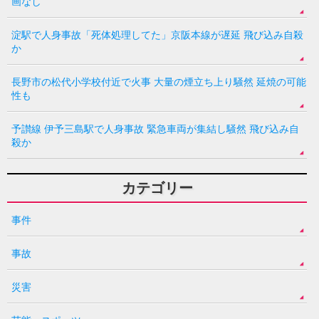
画なし
淀駅で人身事故「死体処理してた」京阪本線が遅延 飛び込み自殺
か
長野市の松代小学校付近で火事 大量の煙立ち上り騒然 延焼の可能
性も
予讃線 伊予三島駅で人身事故 緊急車両が集結し騒然 飛び込み自
殺か
カテゴリー
事件
事故
災害