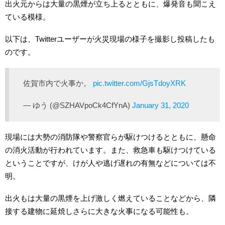
出火元からは大量の黒煙が立ち上るとともに、爆発音も聞こえ
ている模様。
以下は、Twitterユーザーが火災現場の様子を撮影し投稿したも
のです。
佐賀市内で火事か。
pic.twitter.com/GjsTdoyXRK
— ゆう (@SZHAVpoCk4CfYnA)
January 31, 2020
現場には大勢の消防隊や警察官らが駆けつけるとともに、懸命
の消火活動が行われています。また、救急車も駆けつけている
ということですが、けが人や逃げ遅れの有無などについては不
明。
出火もは大量の黒煙を上げ激しく燃えていることなどから、隣
接する建物に延焼しさらに大きな火事になる可能性も。