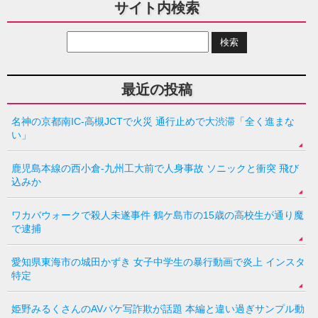
サイト内検索
最近の投稿
名神の京都南IC-高槻JCTで火災 通行止めで大渋滞「全く進まな
い」
鹿児島本線の西小倉-九州工大前で人身事故 ソニックと衝突 飛び
込みか
ワカバウォークで殺人未遂事件 鶴ケ島市の15歳の高校生が通り魔
で逮捕
愛知県東海市の城田かずき 女子中学生の暴行動画で炎上 インスタ
特定
姫野みるくさんのAVパケ写詐欺が話題 本編と違い過ぎサンプル動