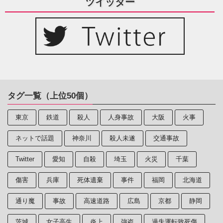
ツイッター
タグ一覧（上位50個）
東京
鉄道
殺人
人身事故
大阪
火事
ネットで話題
神奈川
殺人未遂
交通事故
Twitter
愛知
自殺
埼玉
火災
千葉
傷害
兵庫
死体遺棄
事件
福岡
北海道
通り魔
事故
高速道路
広島
京都
静岡
茨城
女子高生
炎上
強盗
過失運転致死傷