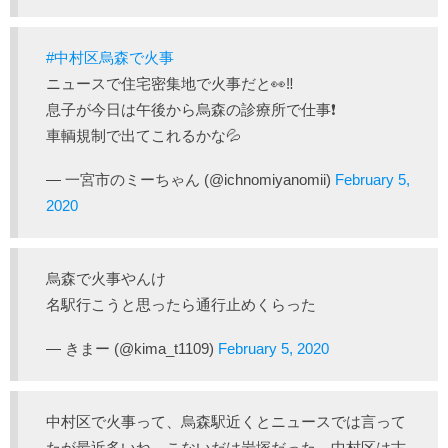
#中村区烏森で火事
ニュースで住宅密集地で火事だと👀‼️
息子が今日は午後から烏森の診療所で仕事❗
車輌規制で出てこれるかな💦
— 一宮市のミーちゃん (@ichnomiyanomii)
February 5,
2020
烏森で火事やんけ
名駅行こうと思ったら通行止めくらった
— きまー (@kima_t1109)
February 5, 2020
中村区で火事って、烏森駅近くとニュースでは言って
たが最近多いね。こないだは岩塚だった。中村区は古