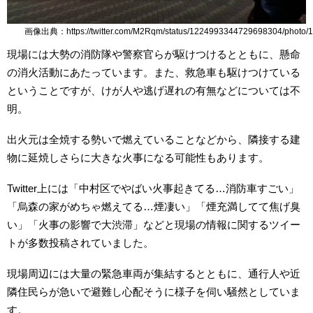
画像出典：https://twitter.com/M2Rqm/status/1224993344729698304/photo/1
現場には大勢の消防隊や警察官らが駆けつけるとともに、懸命
の消火活動にあたっています。また、救急車も駆けつけている
ということですが、けが人や逃げ遅れの有無などについては不
明。
出火元は全焼する勢いで燃えていることなどから、隣接する建
物に延焼しさらに大きな火事になる可能性もあります。
Twitter上には「中村区でやばい火事起きてる…消防車すごい」
「烏森の家がめちゃ燃えてる…煙凄い」「煙充満してて焦げ臭
い」「火事の影響で大渋滞」などと現場の情報に関するツイー
トが多数投稿されていました。
現場周辺には大量の緊急車両が集結するとともに、通行人や近
隣住民らが急いで避難し心配そうに様子を伺い騒然としていま
す。