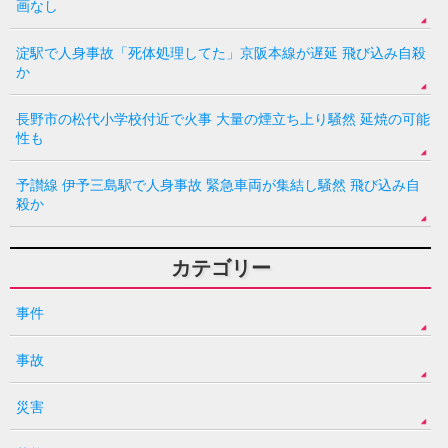
画なし
淀駅で人身事故「死体処理してた」京阪本線が遅延 飛び込み自殺
か
長野市の松代小学校付近で火事 大量の煙立ち上り騒然 延焼の可能
性も
予讃線 伊予三島駅で人身事故 緊急車両が集結し騒然 飛び込み自
殺か
カテゴリー
事件
事故
災害