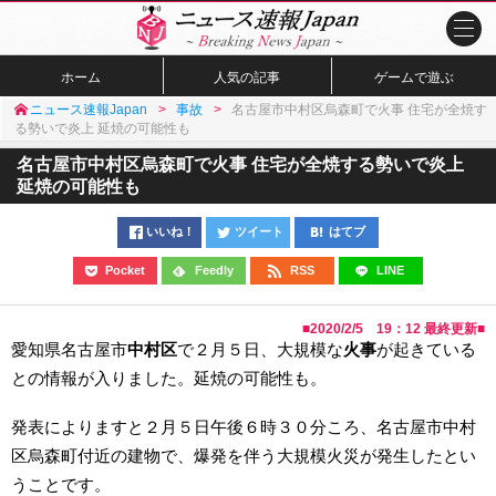
ホーム
人気の記事
ゲームで遊ぶ
ニュース速報Japan
事故
名古屋市中村区烏森町で火事 住宅が全焼す
る勢いで炎上 延焼の可能性も
名古屋市中村区烏森町で火事 住宅が全焼する勢いで炎上
延焼の可能性も
いいね！
ツイート
はてブ
Pocket
Feedly
RSS
LINE
■
2020/2/5 19：12
最終更新■
愛知県名古屋市
中村区
で２月５日、大規模な
火事
が起きている
との情報が入りました。延焼の可能性も。
発表によりますと２月５日午後６時３０分ころ、名古屋市中村
区烏森町付近の建物で、爆発を伴う大規模火災が発生したとい
うことです。