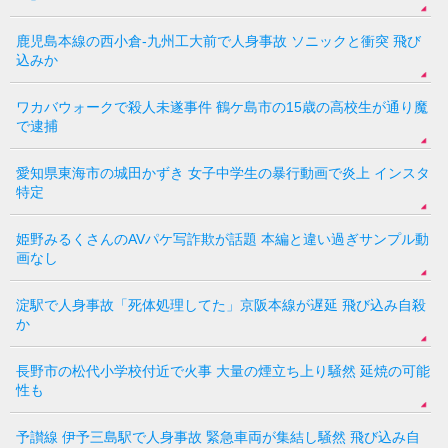
鹿児島本線の西小倉-九州工大前で人身事故 ソニックと衝突 飛び
込みか
ワカバウォークで殺人未遂事件 鶴ケ島市の15歳の高校生が通り魔
で逮捕
愛知県東海市の城田かずき 女子中学生の暴行動画で炎上 インスタ
特定
姫野みるくさんのAVパケ写詐欺が話題 本編と違い過ぎサンプル動
画なし
淀駅で人身事故「死体処理してた」京阪本線が遅延 飛び込み自殺
か
長野市の松代小学校付近で火事 大量の煙立ち上り騒然 延焼の可能
性も
予讃線 伊予三島駅で人身事故 緊急車両が集結し騒然 飛び込み自