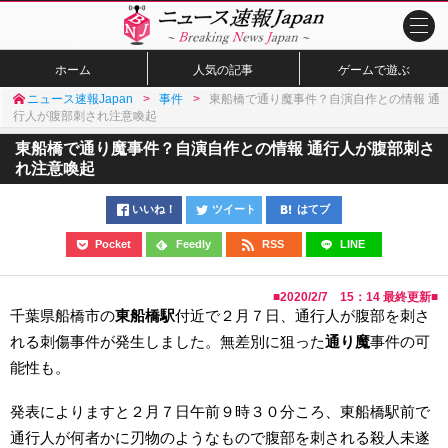
ホーム
人気の記事
ゲームで遊ぶ
ニュース速報Japan
事件
東船橋で通り魔事件？自演自作との情報 通
行人が腹部刺され注意喚起
東船橋で通り魔事件？自演自作との情報 通行人が腹部刺さ
れ注意喚起
いいね！
ツイート
はてブ
Pocket
Feedly
RSS
LINE
■
2020/2/7 15：14
最終更新■
千葉県船橋市の
東船橋駅
付近で２月７日、通行人が腹部を刺さ
れる刺傷事件が発生しました。無差別に狙った
通り魔
事件の可
能性も。
発表によりますと２月７日午前９時３０分ころ、東船橋駅前で
通行人が何者かに刃物のようなもので腹部を刺される殺人未遂