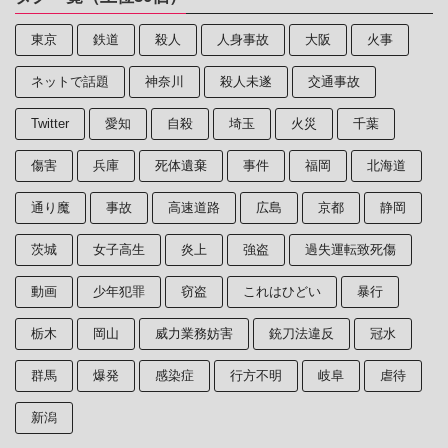
東京
鉄道
殺人
人身事故
大阪
火事
ネットで話題
神奈川
殺人未遂
交通事故
Twitter
愛知
自殺
埼玉
火災
千葉
傷害
兵庫
死体遺棄
事件
福岡
北海道
通り魔
事故
高速道路
広島
京都
静岡
茨城
女子高生
炎上
強盗
過失運転致死傷
動画
少年犯罪
窃盗
これはひどい
暴行
栃木
岡山
威力業務妨害
銃刀法違反
冠水
群馬
爆発
感染症
行方不明
岐阜
虐待
新潟