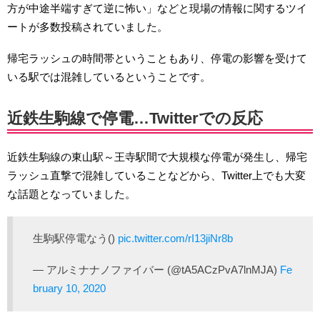
方が中途半端すぎて逆に怖い」などと現場の情報に関するツイ
ートが多数投稿されていました。
帰宅ラッシュの時間帯ということもあり、停電の影響を受けて
いる駅では混雑しているということです。
近鉄生駒線で停電…Twitterでの反応
近鉄生駒線の東山駅～王寺駅間で大規模な停電が発生し、帰宅
ラッシュ直撃で混雑していることなどから、Twitter上でも大変
な話題となっていました。
生駒駅停電なう()
pic.twitter.com/rI13jiNr8b
— アルミナナノファイバー (@tA5ACzPvA7lnMJA)
Fe
bruary 10, 2020