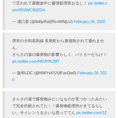
て言われて避難途中に爆弾処理班おるし！
pic.twitter.c
om/05VWC3NZG4
— 浦口斎 (@6ddyRaQRcoWNjLU)
February 26, 2020
堺市の大和高田線 長尾町から東規制されて通れませ
ん。
さらさの湯の爆発物の影響らしく、パトカーだらけ！
pic.twitter.com/NlGPPk29f7
— 阪和LDC (@NWYsKSYjfFuxQw0)
February 26, 202
0
さらさの湯で爆発物みたいなものが見つかったみたい
で完全封鎖されてた！！爆発物処理班がきてるらし
い。サイレンうるさいな思っててん
pic.twitter.com/1Z