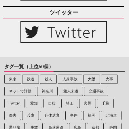
ツイッター
タグ一覧（上位50個）
東京
鉄道
殺人
人身事故
大阪
火事
ネットで話題
神奈川
殺人未遂
交通事故
Twitter
愛知
自殺
埼玉
火災
千葉
傷害
兵庫
死体遺棄
事件
福岡
北海道
通り魔
事故
高速道路
広島
京都
静岡