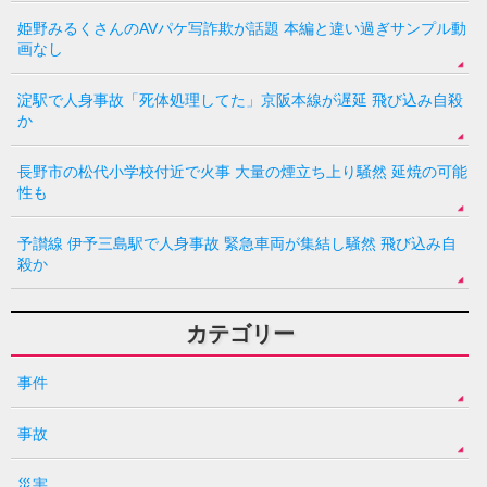
姫野みるくさんのAVパケ写詐欺が話題 本編と違い過ぎサンプル動
画なし
淀駅で人身事故「死体処理してた」京阪本線が遅延 飛び込み自殺
か
長野市の松代小学校付近で火事 大量の煙立ち上り騒然 延焼の可能
性も
予讃線 伊予三島駅で人身事故 緊急車両が集結し騒然 飛び込み自
殺か
カテゴリー
事件
事故
災害