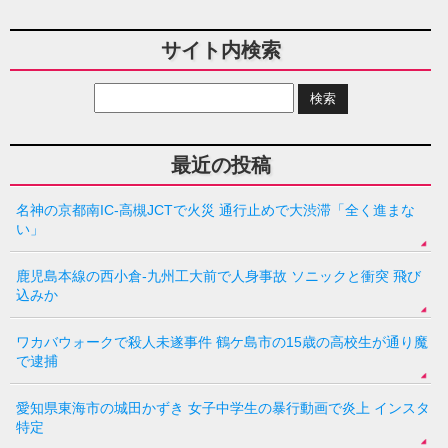
サイト内検索
最近の投稿
名神の京都南IC-高槻JCTで火災 通行止めで大渋滞「全く進まな
い」
鹿児島本線の西小倉-九州工大前で人身事故 ソニックと衝突 飛び
込みか
ワカバウォークで殺人未遂事件 鶴ケ島市の15歳の高校生が通り魔
で逮捕
愛知県東海市の城田かずき 女子中学生の暴行動画で炎上 インスタ
特定