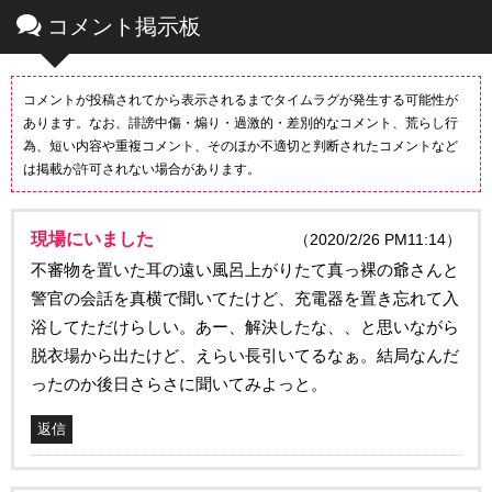
コメント掲示板
コメントが投稿されてから表示されるまでタイムラグが発生する可能性が
あります。なお、誹謗中傷・煽り・過激的・差別的なコメント、荒らし行
為、短い内容や重複コメント、そのほか不適切と判断されたコメントなど
は掲載が許可されない場合があります。
現場にいました
（2020/2/26 PM11:14）
不審物を置いた耳の遠い風呂上がりたて真っ裸の爺さんと
警官の会話を真横で聞いてたけど、充電器を置き忘れて入
浴してただけらしい。あー、解決したな、、と思いながら
脱衣場から出たけど、えらい長引いてるなぁ。結局なんだ
ったのか後日さらさに聞いてみよっと。
返信