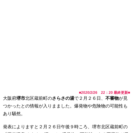
■
2020/2/26 22：20
最終更新■
大阪府
堺市
北区蔵前町の
さらさの湯
で２月２６日、
不審物
が見
つかったとの情報が入りまました。爆発物や危険物の可能性も
あり騒然。
発表によりますと２月２６日午後９時ころ、堺市北区蔵前町の