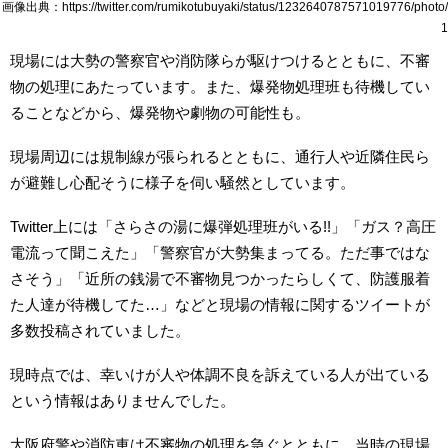
画像出典：https://twitter.com/rumikotubuyaki/status/1232640787571019776/photo/
1
現場には大勢の警察官や消防隊らが駆けつけるとともに、不審
物の処理にあたっています。また、爆発物処理班も待機してい
ることなどから、爆発物や劇物の可能性も。
現場周辺には規制線が張られるとともに、通行人や近隣住民ら
が避難し心配そうに様子を伺い騒然としています。
Twitter上には「さらさの湯に爆弾処理班がいる!!」「ガス？高圧
電流って聞こえた」「警察官が大勢集まってる。ただ事ではな
さそう」「近所の銭湯で不審物見つかったらしくて、防護服着
た人達が待機してた…」などと現場の情報に関するツイートが
多数投稿されていました。
現時点では、幸いけが人や体調不良を訴えている人が出ている
という情報はありませんでした。
大阪府警や消防車は不審物の処理を急ぐとともに、当時の現場