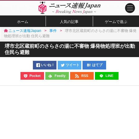
ホーム
人気の記事
ゲームで遊ぶ
ニュース速報Japan
事件
堺市北区蔵前町のさらさの湯に不審物 爆発
物処理班が出動 住民ら避難
堺市北区蔵前町のさらさの湯に不審物 爆発物処理班が出動
住民ら避難
いいね！
ツイート
はてブ
Pocket
Feedly
RSS
LINE