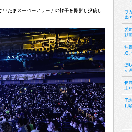
当時のさいたまスーパーアリーナの様子を撮影し投稿し
ワカ
歳
愛
動
姫
違
淀
が
長
上
予
し