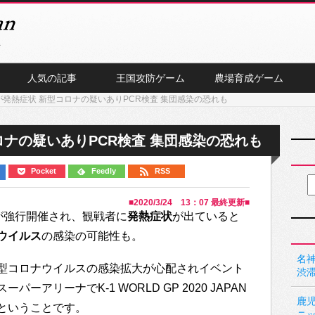
人気の記事
王国攻防ゲーム
農場育成ゲーム
者が発熱症状 新型コロナの疑いありPCR検査 集団感染の恐れも
ロナの疑いありPCR検査 集団感染の恐れも
Pocket
Feedly
RSS
■
2020/3/24 13：07
最終更新■
が強行開催され、観戦者に
発熱症状
が出ていると
ウイルス
の感染の可能性も。
名神
型コロナウイルスの感染拡大が心配されイベント
渋
アリーナでK-1 WORLD GP 2020 JAPAN
鹿
れたということです。
ニ