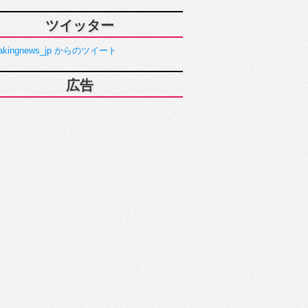
ツイッター
akingnews_jp からのツイート
広告