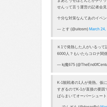
まあどうせほとんどがチケッ
せんって言う運営の記者会見
十分な対策なんてあのイベン
— とす (@uitosrn)
March 24,
Ｋ1で発熱した人がいるって
6000人？もいたらコロナ
— kj魔675 (@TheEnd0fCentu
K-1観戦者の1人が発熱。
すぎるのでK-1が直接の要
ばらまいてオーバーシュート
— でんぞう (@denzoBs)
Mar