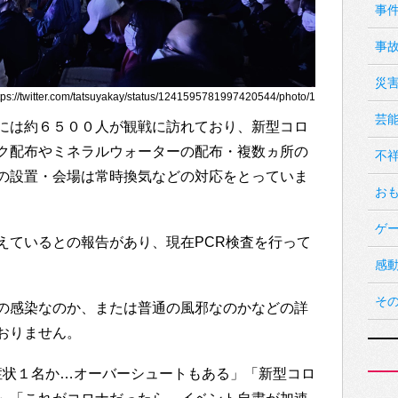
事
事
災
//twitter.com/tatsuyakay/status/1241595781997420544/photo/1
芸
には約６５００人が観戦に訪れており、新型コロ
ク配布やミネラルウォーターの配布・複数ヵ所の
不
の設置・会場は常時換気などの対応をとっていま
お
ゲ
えているとの報告があり、現在PCR検査を行って
感
そ
の感染なのか、または普通の風邪なのかなどの詳
おりません。
に発熱症状１名か…オーバーシュートもある」「新型コロ