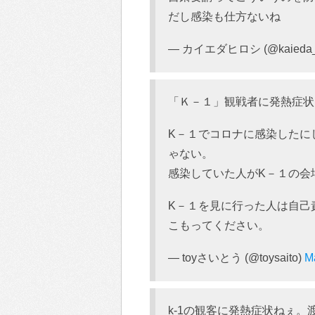
だし感染も仕方ないね
— カイエダヒロシ (@kaieda
「Ｋ－１」観戦者に発熱症状
K－１でコロナに感染したに
ゃない。
感染していた人がK－１の会
K－１を見に行った人は自己
こもってください。
— toyさいとう (@toysaito)
M
k-1の観客に発熱症状ねぇ