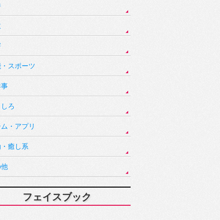
件
故
害
能・スポーツ
祥事
もしろ
ーム・アプリ
動・癒し系
の他
フェイスブック