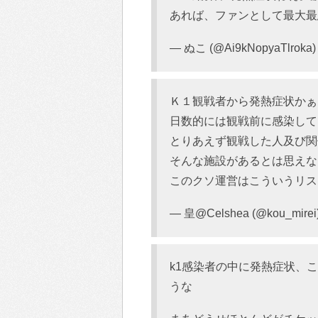
あれば、ファンとして最大最
— ぬこ (@Ai9kNopyaTlroka
Ｋ１観戦者から発熱症状かぁ
日数的には観戦前に感染して
とりあえず観戦した人及び関
そんな施設があるとは思えな
このクソ運営はこういうリス
— 皇@Celshea (@kou_mirei
k1感染者の中に発熱症状、
うな