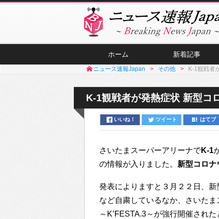
ホーム
新着記事
ニュース速報Japan
その他
K-1観戦
K-1観戦者が発熱症状 新型コ
いいね！
ツイート
はてブ
さいたまスーパーアリーナで
K-1
の情報が入りました。
新型コロナ
発表によりますと３月２２日、新
など自粛しているなか、さいたまスーパー
～K’FESTA.3～が強行開催さ