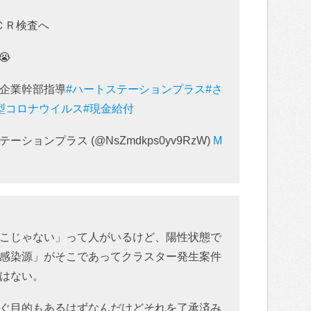
ＣＲ検査へ
😭
企業幹部指導
#ハートステーションプラス
#さ
型コロナウイルス
#現金給付
ーションプラス (@NsZmdkps0yv9RzW)
M
こじゃない」って人がいるけど、陽性状態で
感染源」がそこであってクラスター発生案件
はない。
ぐ目的もあるはずなんだけどそれを了承済み