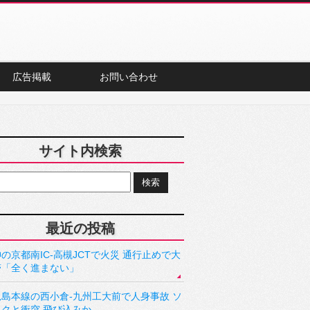
広告掲載
お問い合わせ
サイト内検索
最近の投稿
の京都南IC-高槻JCTで火災 通行止めで大
滞「全く進まない」
児島本線の西小倉-九州工大前で人身事故 ソ
ックと衝突 飛び込みか