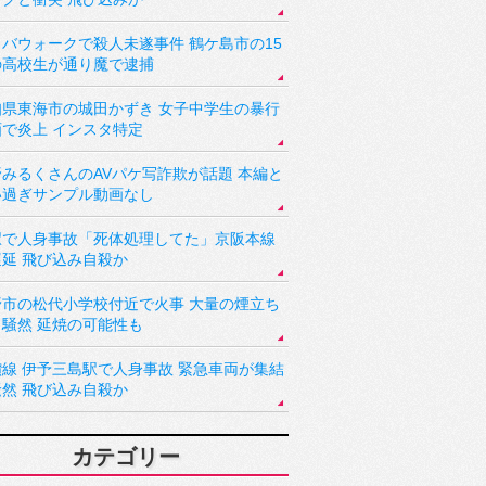
バウォークで殺人未遂事件 鶴ケ島市の15
の高校生が通り魔で逮捕
知県東海市の城田かずき 女子中学生の暴行
画で炎上 インスタ特定
野みるくさんのAVパケ写詐欺が話題 本編と
い過ぎサンプル動画なし
駅で人身事故「死体処理してた」京阪本線
遅延 飛び込み自殺か
野市の松代小学校付近で火事 大量の煙立ち
り騒然 延焼の可能性も
讃線 伊予三島駅で人身事故 緊急車両が集結
騒然 飛び込み自殺か
カテゴリー