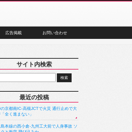
広告掲載
お問い合わせ
サイト内検索
最近の投稿
の京都南IC-高槻JCTで火災 通行止めで大
滞「全く進まない」
児島本線の西小倉-九州工大前で人身事故 ソ
ックと衝突 飛び込みか