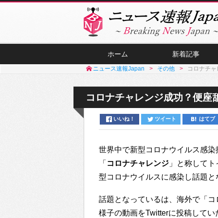
ホーム
新着記事
ニュース速報Japan
その他
コロナチャレ
コロナチャレンジ成功？便座舐め
いいね！
ツイート
はてブ
世界中で新型コロナウイルス感染
「
コロナチャレンジ
」と称してト
型コロナウイルスに感染し話題と
話題となっているは、海外で「コ
様子の動画をTwitterに投稿