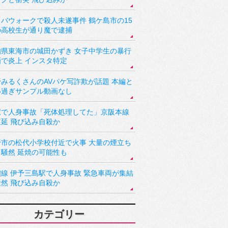
バウォークで殺人未遂事件 鶴ケ島市の15
の高校生が通り魔で逮捕
知県東海市の城田かずき 女子中学生の暴行
画で炎上 インスタ特定
野みるくさんのAVパケ写詐欺が話題 本編と
い過ぎサンプル動画なし
駅で人身事故「死体処理してた」京阪本線
遅延 飛び込み自殺か
野市の松代小学校付近で火事 大量の煙立ち
り騒然 延焼の可能性も
讃線 伊予三島駅で人身事故 緊急車両が集結
騒然 飛び込み自殺か
カテゴリー