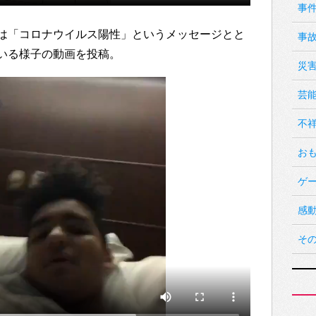
事
は「コロナウイルス陽性」というメッセージとと
事
いる様子の動画を投稿。
災
芸
不
お
ゲ
感
そ