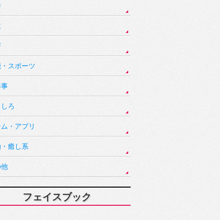
件
故
害
能・スポーツ
祥事
もしろ
ーム・アプリ
動・癒し系
の他
フェイスブック