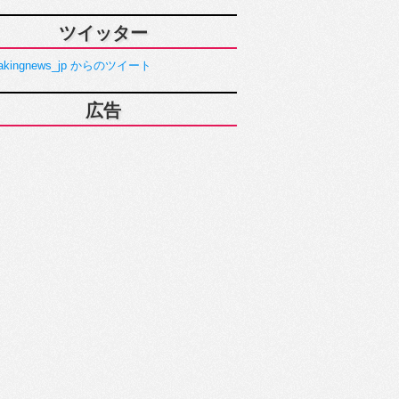
ツイッター
akingnews_jp からのツイート
広告