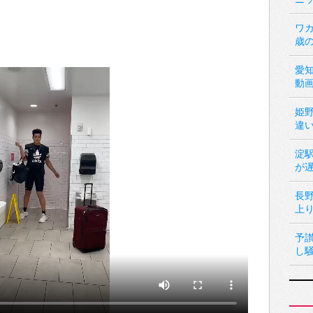
ワカ
歳
愛
動
姫
違
淀
が
長
上
予
し