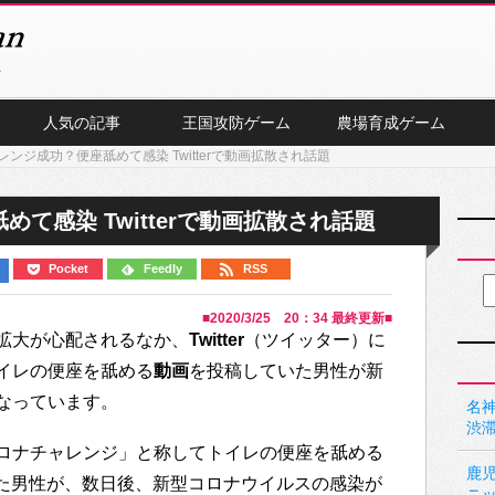
人気の記事
王国攻防ゲーム
農場育成ゲーム
ンジ成功？便座舐めて感染 Twitterで動画拡散され話題
て感染 Twitterで動画拡散され話題
Pocket
Feedly
RSS
■
2020/3/25 20：34
最終更新■
拡大が心配されるなか、
Twitter
（ツイッター）に
イレの便座を舐める
動画
を投稿していた男性が新
なっています。
名神
渋
ロナチャレンジ」と称してトイレの便座を舐める
鹿
していた男性が、数日後、新型コロナウイルスの感染が
ニ