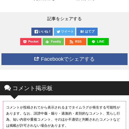
記事をシェアする
いいね！
ツイート
はてブ
Pocket
Feedly
RSS
LINE
Facebookでシェアする
コメント掲示板
コメントが投稿されてから表示されるまでタイムラグが発生する可能性が
あります。なお、誹謗中傷・煽り・過激的・差別的なコメント、荒らし行
為、短い内容や重複コメント、そのほか不適切と判断されたコメントなど
は掲載が許可されない場合があります。