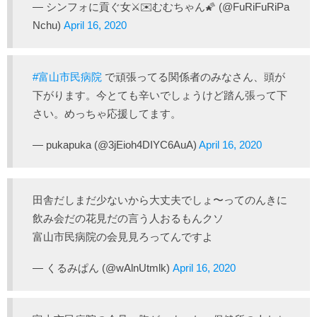
— シンフォに貢ぐ女⚔️✉️むむちゃん🌠 (@FuRiFuRiPa
Nchu)
April 16, 2020
#富山市民病院
で頑張ってる関係者のみなさん、頭が
下がります。今とても辛いでしょうけど踏ん張って下
さい。めっちゃ応援してます。
— pukapuka (@3jEioh4DIYC6AuA)
April 16, 2020
田舎だしまだ少ないから大丈夫でしょ〜ってのんきに
飲み会だの花見だの言う人おるもんクソ
富山市民病院の会見見ろってんですよ
— くるみぱん (@wAlnUtmlk)
April 16, 2020