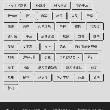
ネットで話題
神奈川
殺人未遂
交通事故
Twitter
愛知
自殺
埼玉
火災
千葉
傷害
兵庫
死体遺棄
事件
福岡
北海道
通り魔
事故
高速道路
広島
京都
静岡
茨城
女子高生
炎上
強盗
過失運転致死傷
動画
少年犯罪
窃盗
これはひどい
暴行
栃木
岡山
威力業務妨害
銃刀法違反
冠水
群馬
爆発
感染症
行方不明
岐阜
虐待
新潟