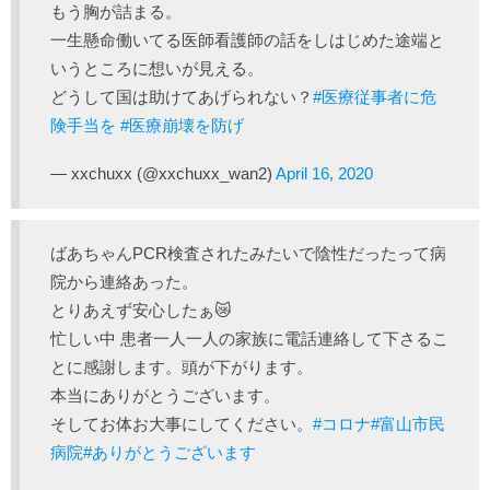
もう胸が詰まる。
一生懸命働いてる医師看護師の話をしはじめた途端と
いうところに想いが見える。
どうして国は助けてあげられない？
#医療従事者に危
険手当を
#医療崩壊を防げ
— xxchuxx (@xxchuxx_wan2)
April 16, 2020
ばあちゃんPCR検査されたみたいで陰性だったって病
院から連絡あった。
とりあえず安心したぁ😿
忙しい中 患者一人一人の家族に電話連絡して下さるこ
とに感謝します。頭が下がります。
本当にありがとうございます。
そしてお体お大事にしてください。
#コロナ
#富山市民
病院
#ありがとうございます