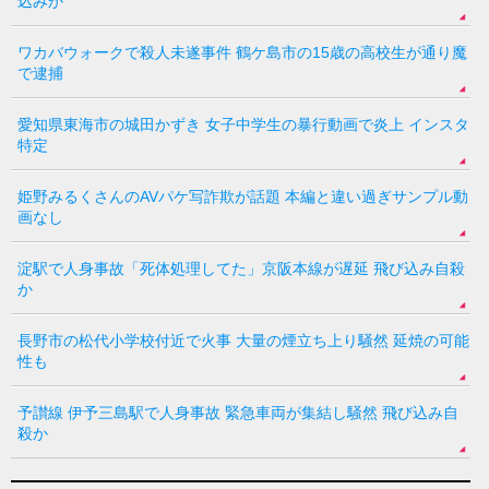
込みか
ワカバウォークで殺人未遂事件 鶴ケ島市の15歳の高校生が通り魔
で逮捕
愛知県東海市の城田かずき 女子中学生の暴行動画で炎上 インスタ
特定
姫野みるくさんのAVパケ写詐欺が話題 本編と違い過ぎサンプル動
画なし
淀駅で人身事故「死体処理してた」京阪本線が遅延 飛び込み自殺
か
長野市の松代小学校付近で火事 大量の煙立ち上り騒然 延焼の可能
性も
予讃線 伊予三島駅で人身事故 緊急車両が集結し騒然 飛び込み自
殺か