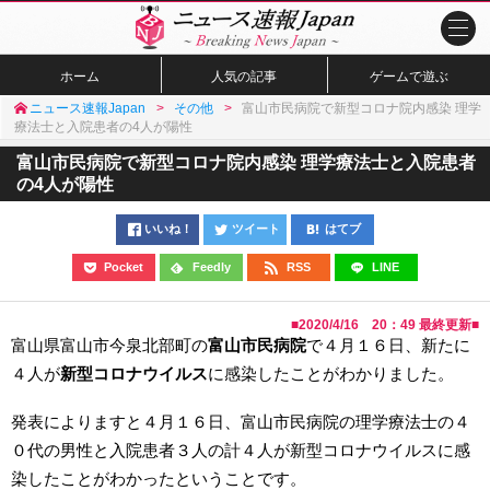
ホーム
人気の記事
ゲームで遊ぶ
ニュース速報Japan
その他
富山市民病院で新型コロナ院内感染 理学
療法士と入院患者の4人が陽性
富山市民病院で新型コロナ院内感染 理学療法士と入院患者
の4人が陽性
いいね！
ツイート
はてブ
Pocket
Feedly
RSS
LINE
■
2020/4/16 20：49
最終更新■
富山県富山市今泉北部町の
富山市民病院
で４月１６日、新たに
４人が
新型コロナウイルス
に感染したことがわかりました。
発表によりますと４月１６日、富山市民病院の理学療法士の４
０代の男性と入院患者３人の計４人が新型コロナウイルスに感
染したことがわかったということです。