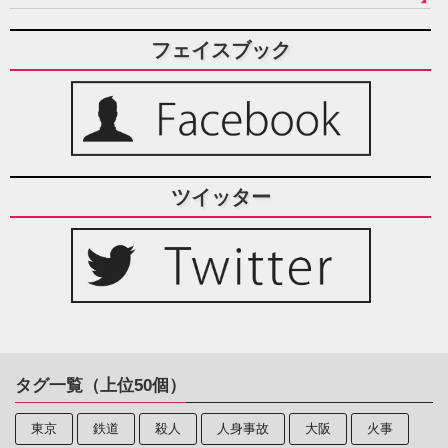
フェイスブック
ツイッター
タグ一覧（上位50個）
東京
鉄道
殺人
人身事故
大阪
火事