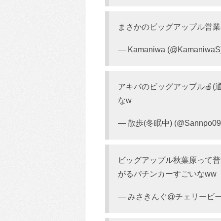
まさかのビッグアップル営業
— Kamaniwa (@KamaniwaS
アキバのビッグアップル🍎(
なw
— 散歩(冬眠中) (@Sannpo09
ビッグアップル秋葉原って普
がるパチンカーすごいなww
— みさきんぐ@チェリービーンズ (