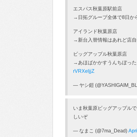
エスパス秋葉原駅前店
→日拓グループ全体で8日か
アイランド秋葉原店
→新台入替情報はあれど店自
ビッグアップル秋葉原店
→あほばかかすうんちぼっ
rVRXeljjZ
— ヤシ鎧 (@YASHIGAIM_B
いま秋葉原ビッグアップルで
しいぞ
— なまこ (@7ma_Dead)
Apr