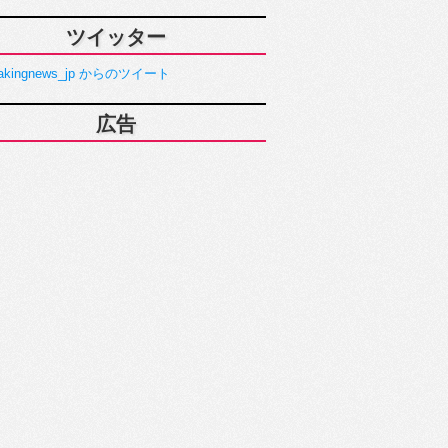
ツイッター
akingnews_jp からのツイート
広告