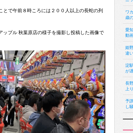
ことで午前８時ころには２００人以上の長蛇の列
ワカ
歳
愛
ッグアップル 秋葉原店の様子を撮影し投稿した画像で
動
姫
違
淀
が
長
上
予
し