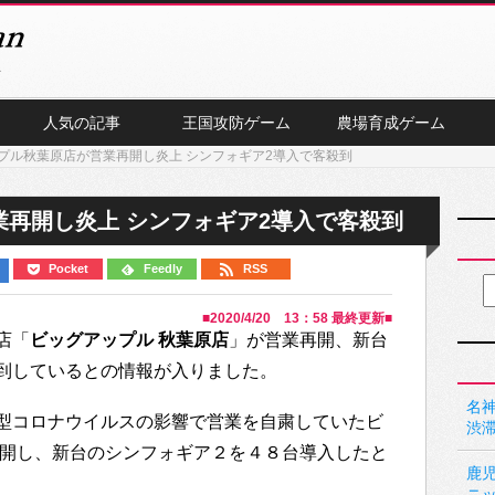
人気の記事
王国攻防ゲーム
農場育成ゲーム
プル秋葉原店が営業再開し炎上 シンフォギア2導入で客殺到
再開し炎上 シンフォギア2導入で客殺到
Pocket
Feedly
RSS
■
2020/4/20 13：58
最終更新■
店「
ビッグアップル 秋葉原店
」が営業再開、新台
到しているとの情報が入りました。
名神
型コロナウイルスの影響で営業を自粛していたビ
渋
再開し、新台のシンフォギア２を４８台導入したと
鹿
ニ