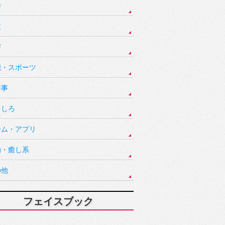
件
故
害
能・スポーツ
祥事
もしろ
ーム・アプリ
動・癒し系
の他
フェイスブック