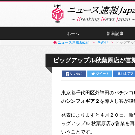
ホーム
新着記事
ニュース速報Japan
その他
ビッグアッ
ビッグアップル秋葉原店が営業
いいね！
ツイート
はてブ
東京都千代田区外神田のパチンコ
の
シンフォギア２
を導入し客が殺
発表によりますと４月２０日、新
ッグアップル 秋葉原店が営業を
いうことです。