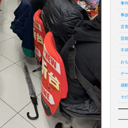
事
事
災
芸
不
お
ゲ
感
そ