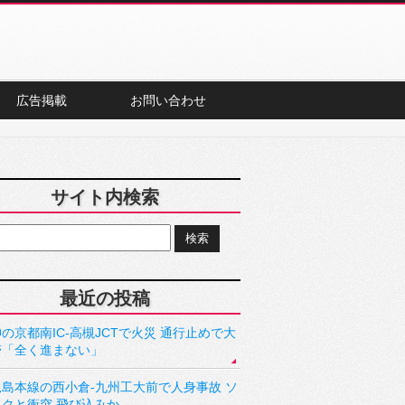
広告掲載
お問い合わせ
サイト内検索
最近の投稿
の京都南IC-高槻JCTで火災 通行止めで大
滞「全く進まない」
児島本線の西小倉-九州工大前で人身事故 ソ
ックと衝突 飛び込みか