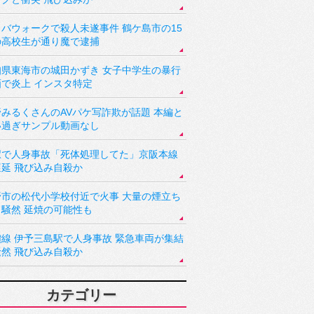
バウォークで殺人未遂事件 鶴ケ島市の15
の高校生が通り魔で逮捕
知県東海市の城田かずき 女子中学生の暴行
画で炎上 インスタ特定
野みるくさんのAVパケ写詐欺が話題 本編と
い過ぎサンプル動画なし
駅で人身事故「死体処理してた」京阪本線
遅延 飛び込み自殺か
野市の松代小学校付近で火事 大量の煙立ち
り騒然 延焼の可能性も
讃線 伊予三島駅で人身事故 緊急車両が集結
騒然 飛び込み自殺か
カテゴリー