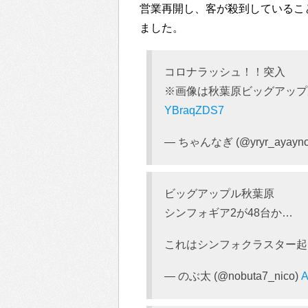
営業再開し、客が殺到していること
ました。
コロナラッシュ！！突入
※画像は秋葉原ビッグアップ
YBraqZDS7
— ちゃんなぎ (@yryr_ayayn
ビッグアップル秋葉原
シンフォギア2が48台か…
これはシンフォクラスター
— のぶ太 (@nobuta7_nico)
A