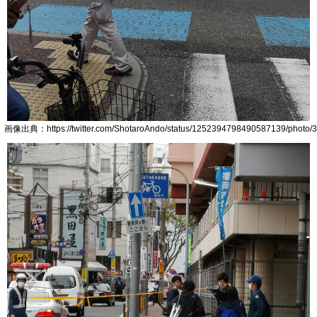
画像出典：https://twitter.com/ShotaroAndo/status/1252394798490587139/photo/3