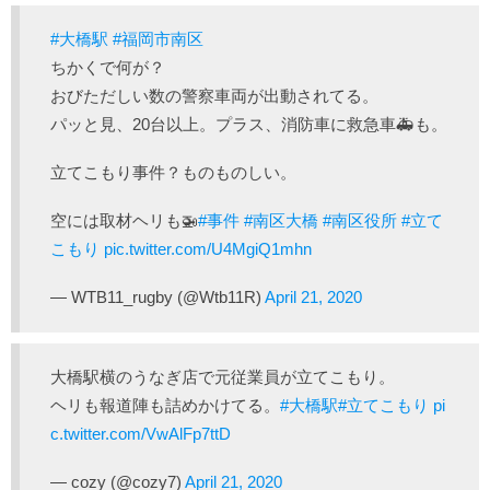
#大橋駅
#福岡市南区
ちかくで何が？
おびただしい数の警察車両が出動されてる。
パッと見、20台以上。プラス、消防車に救急車🚑️も。
立てこもり事件？ものものしい。
空には取材ヘリも🚁
#事件
#南区大橋
#南区役所
#立て
こもり
pic.twitter.com/U4MgiQ1mhn
— WTB11_rugby (@Wtb11R)
April 21, 2020
大橋駅横のうなぎ店で元従業員が立てこもり。
ヘリも報道陣も詰めかけてる。
#大橋駅
#立てこもり
pi
c.twitter.com/VwAlFp7ttD
— cozy (@cozy7)
April 21, 2020