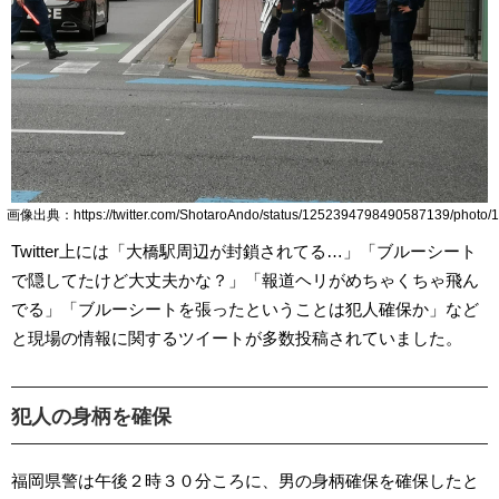
画像出典：https://twitter.com/ShotaroAndo/status/1252394798490587139/photo/1
Twitter上には「大橋駅周辺が封鎖されてる…」「ブルーシート
で隠してたけど大丈夫かな？」「報道ヘリがめちゃくちゃ飛ん
でる」「ブルーシートを張ったということは犯人確保か」など
と現場の情報に関するツイートが多数投稿されていました。
犯人の身柄を確保
福岡県警は午後２時３０分ころに、男の身柄確保を確保したと