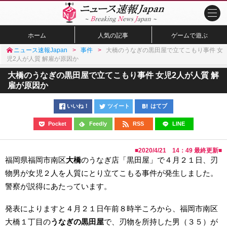
ホーム
人気の記事
ゲームで遊ぶ
ニュース速報Japan
事件
大橋のうなぎの黒田屋で立てこもり事件 女
児2人が人質 解雇が原因か
大橋のうなぎの黒田屋で立てこもり事件 女児2人が人質 解
雇が原因か
いいね！
ツイート
はてブ
Pocket
Feedly
RSS
LINE
■
2020/4/21 14：49
最終更新■
福岡県福岡市南区
大橋
のうなぎ店「黒田屋」で４月２１日、刃
物男が女児２人を人質にとり立てこもる事件が発生しました。
警察が説得にあたっています。
発表によりますと４月２１日午前８時半ころから、福岡市南区
大橋１丁目の
うなぎの黒田屋
で、刃物を所持した男（３５）が