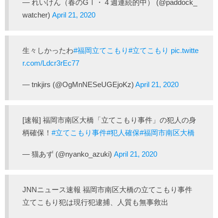
— れいけん（春のGⅠ・４週連続的中） (@paddock_
watcher)
April 21, 2020
生々しかったわ
#福岡立てこもり
#立てこもり
pic.twitte
r.com/Ldcr3rEc77
— tnkjirs (@OgMnNESeUGEjoKz)
April 21, 2020
[速報] 福岡市南区大橋「立てこもり事件」の犯人の身
柄確保！
#立てこもり事件
#犯人確保
#福岡市南区大橋
— 猫あず (@nyanko_azuki)
April 21, 2020
JNNニュース速報 福岡市南区大橋の立てこもり事件
立てこもり犯は現行犯逮捕、人質も無事救出