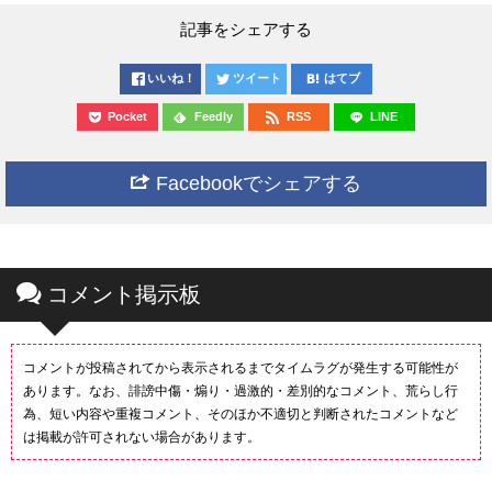
記事をシェアする
いいね！
ツイート
はてブ
Pocket
Feedly
RSS
LINE
Facebookでシェアする
コメント掲示板
コメントが投稿されてから表示されるまでタイムラグが発生する可能性が
あります。なお、誹謗中傷・煽り・過激的・差別的なコメント、荒らし行
為、短い内容や重複コメント、そのほか不適切と判断されたコメントなど
は掲載が許可されない場合があります。