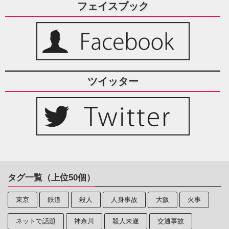
フェイスブック
ツイッター
タグ一覧（上位50個）
東京
鉄道
殺人
人身事故
大阪
火事
ネットで話題
神奈川
殺人未遂
交通事故