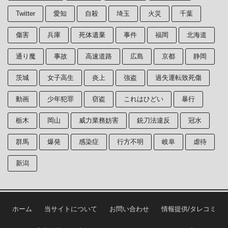
Twitter
愛知
自殺
埼玉
火災
千葉
傷害
兵庫
死体遺棄
事件
福岡
北海道
通り魔
事故
高速道路
広島
京都
静岡
茨城
女子高生
炎上
強盗
過失運転致死傷
動画
少年犯罪
窃盗
これはひどい
暴行
栃木
岡山
威力業務妨害
銃刀法違反
冠水
群馬
爆発
感染症
行方不明
岐阜
虐待
新潟
ホーム
当サイトについて
お問い合わせ
情報提供/タレコミ