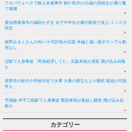
ワカバウォークで殺人未遂事件 鶴ケ島市の15歳の高校生が通り魔
で逮捕
愛知県東海市の城田かずき 女子中学生の暴行動画で炎上 インスタ
特定
姫野みるくさんのAVパケ写詐欺が話題 本編と違い過ぎサンプル動
画なし
淀駅で人身事故「死体処理してた」京阪本線が遅延 飛び込み自殺
か
長野市の松代小学校付近で火事 大量の煙立ち上り騒然 延焼の可能
性も
予讃線 伊予三島駅で人身事故 緊急車両が集結し騒然 飛び込み自
殺か
カテゴリー