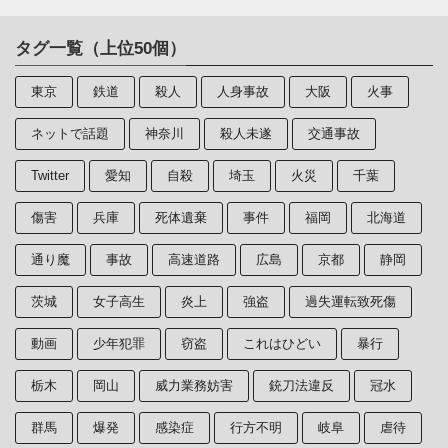
タグ一覧（上位50個）
東京
鉄道
殺人
人身事故
大阪
火事
ネットで話題
神奈川
殺人未遂
交通事故
Twitter
愛知
自殺
埼玉
火災
千葉
傷害
兵庫
死体遺棄
事件
福岡
北海道
通り魔
事故
高速道路
広島
京都
静岡
茨城
女子高生
炎上
強盗
過失運転致死傷
動画
少年犯罪
窃盗
これはひどい
暴行
栃木
岡山
威力業務妨害
銃刀法違反
冠水
群馬
爆発
感染症
行方不明
岐阜
虐待