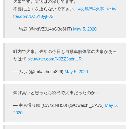
火事です。近辺は渋滞してます。
不要に近くを通らないで下さい。
#羽島市
#火事
pic.twi
tter.com/DZ5Y9yjFJ2
— 馬鹿 (@rxfVZJ14bGBo6HT)
May 5, 2020
町内で火事。去年の今日も自動車解体業の火事があっ
たはず
pic.twitter.com/N0ZZ3pdnUR
— みぃ (@mikachoco826)
May 5, 2020
焦げ臭いと思ったら羽島で火事だったのか…
— 中京撮り鉄 (CA72,NH50) (@Owaichi_CA72)
May 5,
2020