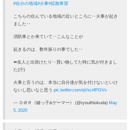
#自分の地域
#火事
#拡散希望
こちらの住んでいる地域の近いところに‥火事が起き
ました‥
消防車とか来ていて‥こんなことが
起きるのは、数年振りの事でした‥
⬅️友人と出掛けたり‥買い物してた時に気が付きまし
た(汗)
火事と言うのは、本当に自分達が気を付けないといけ
ないし恐いなと思う
pic.twitter.com/qVsci4PGVs
— Ｏ＠Ｒ《鍵っ子&ゲーマー》 (@ryouithiokuda)
May
5, 2020