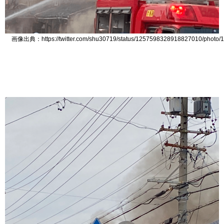
画像出典：https://twitter.com/shu30719/status/1257598328918827010/photo/1