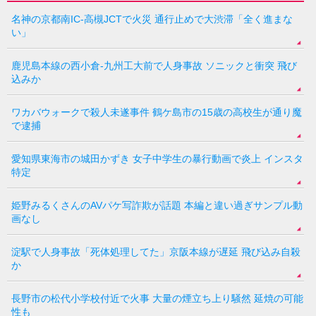
名神の京都南IC-高槻JCTで火災 通行止めで大渋滞「全く進まな
い」
鹿児島本線の西小倉-九州工大前で人身事故 ソニックと衝突 飛び
込みか
ワカバウォークで殺人未遂事件 鶴ケ島市の15歳の高校生が通り魔
で逮捕
愛知県東海市の城田かずき 女子中学生の暴行動画で炎上 インスタ
特定
姫野みるくさんのAVパケ写詐欺が話題 本編と違い過ぎサンプル動
画なし
淀駅で人身事故「死体処理してた」京阪本線が遅延 飛び込み自殺
か
長野市の松代小学校付近で火事 大量の煙立ち上り騒然 延焼の可能
性も