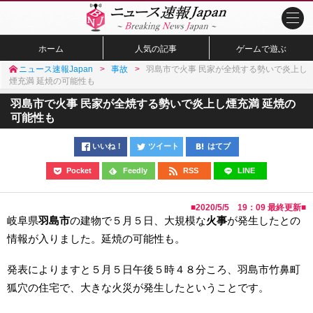
ホーム
人気の記事
ゲームで遊ぶ
ニュース速報Japan
事故
羽島市で火事 民家が全焼する勢いで炎上し
煙充満 延焼の可能性も
羽島市で火事 民家が全焼する勢いで炎上し煙充満 延焼の
可能性も
いいね！
ツイート
はてブ
Pocket
Feedly
RSS
LINE
■
2020/5/5 19：09
最終更新■
岐阜県
羽島市
の建物で５月５日、大規模な
火事
が発生したとの
情報が入りました。延焼の可能性も。
発表によりますと５月５日午後５時４８分ころ、羽島市竹鼻町
狐穴の住宅で、大きな火災が発生したということです。