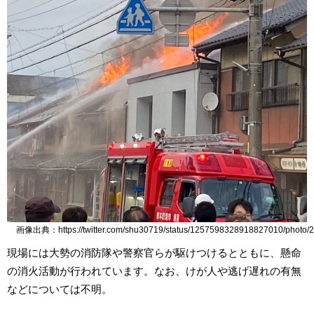
画像出典：https://twitter.com/shu30719/status/1257598328918827010/photo/2
現場には大勢の消防隊や警察官らが駆けつけるとともに、懸命
の消火活動が行われています。なお、けが人や逃げ遅れの有無
などについては不明。