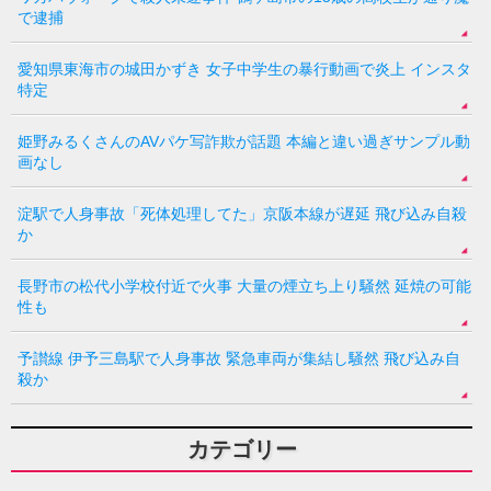
で逮捕
愛知県東海市の城田かずき 女子中学生の暴行動画で炎上 インスタ
特定
姫野みるくさんのAVパケ写詐欺が話題 本編と違い過ぎサンプル動
画なし
淀駅で人身事故「死体処理してた」京阪本線が遅延 飛び込み自殺
か
長野市の松代小学校付近で火事 大量の煙立ち上り騒然 延焼の可能
性も
予讃線 伊予三島駅で人身事故 緊急車両が集結し騒然 飛び込み自
殺か
カテゴリー