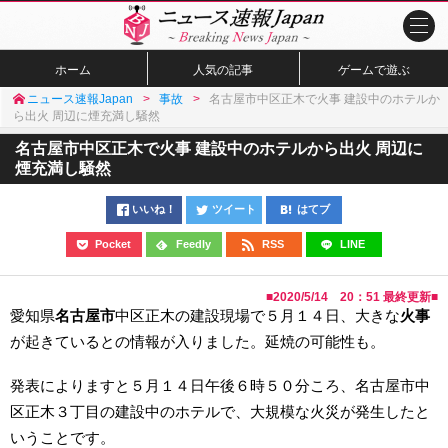
ホーム
人気の記事
ゲームで遊ぶ
ニュース速報Japan
事故
名古屋市中区正木で火事 建設中のホテルか
ら出火 周辺に煙充満し騒然
名古屋市中区正木で火事 建設中のホテルから出火 周辺に
煙充満し騒然
いいね！
ツイート
はてブ
Pocket
Feedly
RSS
LINE
■
2020/5/14 20：51
最終更新■
愛知県
名古屋市
中区正木の建設現場で５月１４日、大きな
火事
が起きているとの情報が入りました。延焼の可能性も。
発表によりますと５月１４日午後６時５０分ころ、名古屋市中
区正木３丁目の建設中のホテルで、大規模な火災が発生したと
いうことです。