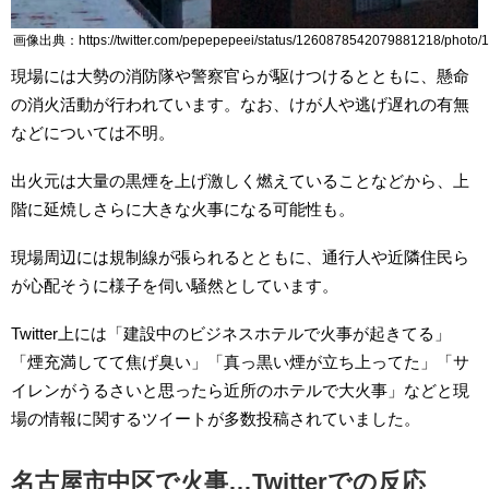
画像出典：https://twitter.com/pepepepeei/status/1260878542079881218/photo/1
現場には大勢の消防隊や警察官らが駆けつけるとともに、懸命
の消火活動が行われています。なお、けが人や逃げ遅れの有無
などについては不明。
出火元は大量の黒煙を上げ激しく燃えていることなどから、上
階に延焼しさらに大きな火事になる可能性も。
現場周辺には規制線が張られるとともに、通行人や近隣住民ら
が心配そうに様子を伺い騒然としています。
Twitter上には「建設中のビジネスホテルで火事が起きてる」
「煙充満してて焦げ臭い」「真っ黒い煙が立ち上ってた」「サ
イレンがうるさいと思ったら近所のホテルで大火事」などと現
場の情報に関するツイートが多数投稿されていました。
名古屋市中区で火事…Twitterでの反応