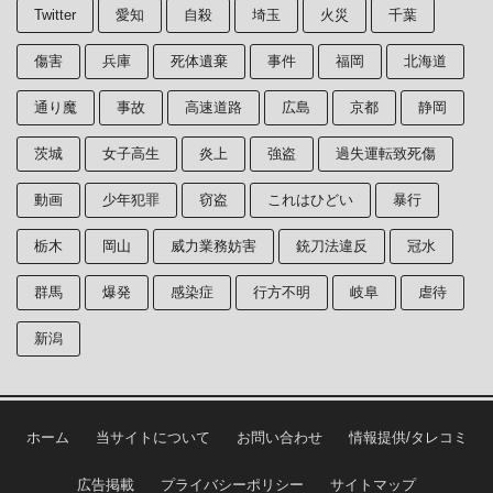
Twitter
愛知
自殺
埼玉
火災
千葉
傷害
兵庫
死体遺棄
事件
福岡
北海道
通り魔
事故
高速道路
広島
京都
静岡
茨城
女子高生
炎上
強盗
過失運転致死傷
動画
少年犯罪
窃盗
これはひどい
暴行
栃木
岡山
威力業務妨害
銃刀法違反
冠水
群馬
爆発
感染症
行方不明
岐阜
虐待
新潟
ホーム
当サイトについて
お問い合わせ
情報提供/タレコミ
広告掲載
プライバシーポリシー
サイトマップ