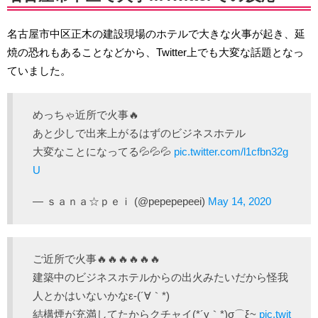
名古屋市中区正木の建設現場のホテルで大きな火事が起き、延
焼の恐れもあることなどから、Twitter上でも大変な話題となっ
ていました。
めっちゃ近所で火事🔥
あと少しで出来上がるはずのビジネスホテル
大変なことになってる💦💦💦
pic.twitter.com/l1cfbn32g
U
— ｓａｎａ☆ｐｅｉ (@pepepepeei)
May 14, 2020
ご近所で火事🔥🔥🔥🔥🔥🔥
建築中のビジネスホテルからの出火みたいだから怪我
人とかはいないかなε-(´∀｀*)
結構煙が充満してたからクチャイ(*´y｀*)σ⌒ξ~
pic.twit