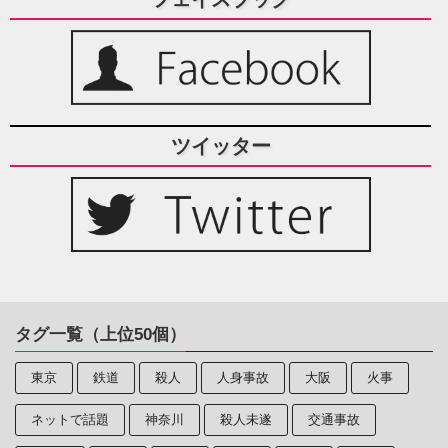
ツイッター
タグ一覧（上位50個）
東京
鉄道
殺人
人身事故
大阪
火事
ネットで話題
神奈川
殺人未遂
交通事故