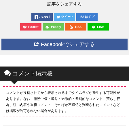
記事をシェアする
いいね！
ツイート
はてブ
Pocket
Feedly
RSS
LINE
Facebookでシェアする
コメント掲示板
コメントが投稿されてから表示されるまでタイムラグが発生する可能性が
あります。なお、誹謗中傷・煽り・過激的・差別的なコメント、荒らし行
為、短い内容や重複コメント、そのほか不適切と判断されたコメントなど
は掲載が許可されない場合があります。