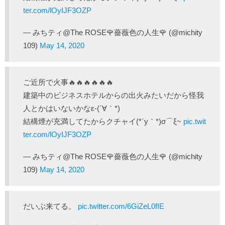
ter.com/lOyIJF3OZP
— みちティ@The ROSE🌹薔薇色の人生🌹 (@michity
109)
May 14, 2020
ご近所で火事🔥🔥🔥🔥🔥🔥
建築中のビジネスホテルからの出火みたいだから怪我
人とかはいないかなε-(´∀｀*)
結構煙が充満してたからクチャイ(*´y｀*)σ⌒ξ~
pic.twit
ter.com/lOyIJF3OZP
— みちティ@The ROSE🌹薔薇色の人生🌹 (@michity
109)
May 14, 2020
だいぶ来てる。
pic.twitter.com/6GiZeL0fIE