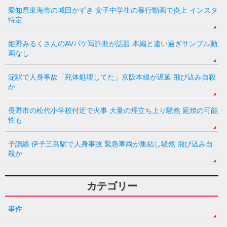
愛知県東海市の城田かずき 女子中学生の暴行動画で炎上 インスタ
特定
姫野みるくさんのAVパケ写詐欺が話題 本編と違い過ぎサンプル動
画なし
淀駅で人身事故「死体処理してた」京阪本線が遅延 飛び込み自殺
か
長野市の松代小学校付近で火事 大量の煙立ち上り騒然 延焼の可能
性も
予讃線 伊予三島駅で人身事故 緊急車両が集結し騒然 飛び込み自
殺か
カテゴリー
事件