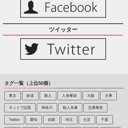
ツイッター
タグ一覧（上位50個）
東京
鉄道
殺人
人身事故
大阪
火事
ネットで話題
神奈川
殺人未遂
交通事故
Twitter
愛知
自殺
埼玉
火災
千葉