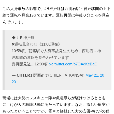
この人身事故の影響で、JR神戸線は西明石駅～神戸駅間の上下
線で運転を見合わせています。運転再開は午後０分ころを見込
んでいます。
◆ＪＲ神戸線
❌運転見合わせ《11:08現在》
10:58頃、朝霧駅で人身事故発生のため、西明石～神
戸駅間の運転を見合わせています
⏰再開見込…12:00頃
pic.twitter.com/p7OAdKeBaO
— 𝗖𝗛𝗜𝗘𝗥𝗜 関西𝞪 (@CHIERI_A_KANSAI)
May 21, 20
20
現場には大勢のレスキュー隊や救急隊らが駆けつけるととも
に、けが人の救護活動にあたっています。なお、激しい衝突が
あったということですが、電車と接触した方の安否やけがの程