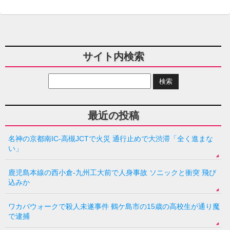
サイト内検索
最近の投稿
名神の京都南IC-高槻JCTで火災 通行止めで大渋滞「全く進まな
い」
鹿児島本線の西小倉-九州工大前で人身事故 ソニックと衝突 飛び
込みか
ワカバウォークで殺人未遂事件 鶴ケ島市の15歳の高校生が通り魔
で逮捕