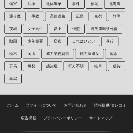
傷害
兵庫
死体遺棄
事件
福岡
北海道
通り魔
事故
高速道路
広島
京都
静岡
茨城
女子高生
炎上
強盗
過失運転致死傷
動画
少年犯罪
窃盗
これはひどい
暴行
栃木
岡山
威力業務妨害
銃刀法違反
冠水
群馬
爆発
感染症
行方不明
岐阜
虐待
新潟
ホーム
当サイトについて
お問い合わせ
情報提供/タレコミ
広告掲載
プライバシーポリシー
サイトマップ