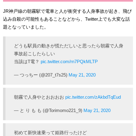
JR神戸線の朝霧駅で電車と人が衝突する人身事故が起き、飛び
込み自殺の可能性もあることなどから、Twitter上でも大変な話
題となっていました。
どうも駅員の動きが慌ただしいと思ったら朝霧で人身
事故起こしたらしい
当該はT電？
pic.twitter.com/rn7PQkMLTP
— つっちー (@207_t7s25)
May 21, 2020
朝霧で人身やとおおおお
pic.twitter.com/zAkbdTqEud
— と り も も (@Torimomo221_9)
May 21, 2020
初めて新快速乗って姫路行ったけど