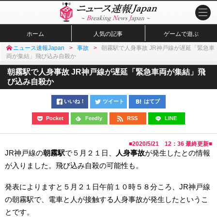
ホーム
人気の記事
ゲームで遊ぶ
ニュース速報Japan
事故
朝霧駅で人身事故 JR神戸線が遅延「緊急車
両が集結」飛び込み自殺か
朝霧駅で人身事故 JR神戸線が遅延「緊急車両が集結」飛
び込み自殺か
いいね！
ツイート
はてブ
Pocket
Feedly
RSS
LINE
■
2020/5/21 12：36
最終更新■
JR神戸線の
朝霧駅
で５月２１日、
人身事故
が発生したとの情報
が入りました。飛び込み自殺の可能性も。
発表によりますと５月２１日午前１０時５８分ころ、JR神戸線
の朝霧駅で、電車と人が接触する人身事故が発生したというこ
とです。