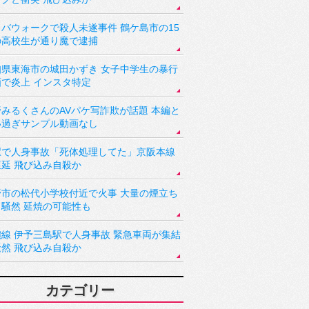
バウォークで殺人未遂事件 鶴ケ島市の15
の高校生が通り魔で逮捕
知県東海市の城田かずき 女子中学生の暴行
画で炎上 インスタ特定
野みるくさんのAVパケ写詐欺が話題 本編と
い過ぎサンプル動画なし
駅で人身事故「死体処理してた」京阪本線
遅延 飛び込み自殺か
野市の松代小学校付近で火事 大量の煙立ち
り騒然 延焼の可能性も
讃線 伊予三島駅で人身事故 緊急車両が集結
騒然 飛び込み自殺か
カテゴリー