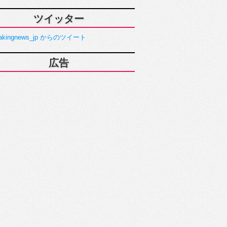
ツイッター
akingnews_jp からのツイート
広告