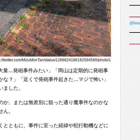
@bre
twitter.com/MizuMonTan/status/1266624186182594560/photo/1
車両が大量…発砲事件みたい」「岡山は定期的に発砲事
かな？」「近くで発砲事件起きた…マジで怖い」
いました。
のか、または無差別に狙った通り魔事件なのかな
せん。
くとともに、事件に至った経緯や犯行動機などに