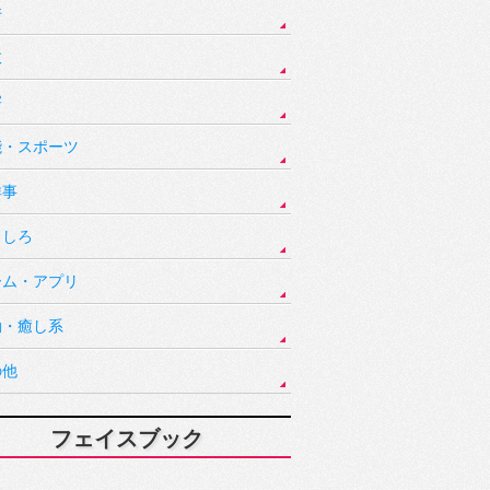
件
故
害
能・スポーツ
祥事
もしろ
ーム・アプリ
動・癒し系
の他
フェイスブック