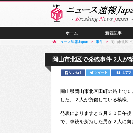
ホーム
新着記事
ニュース速報Japan
事件
岡山市北区で
岡山市北区で発砲事件 2人が
いいね！
ツイート
はてブ
岡山県
岡山市
北区田町の路上で５
した。２人が負傷している模様。
発表によりますと５月３０日午後
で、拳銃を所持した男が２人に向