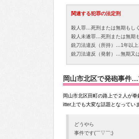
関連する犯罪の法定刑
殺人罪…死刑または無期もし
殺人未遂罪…死刑または無期
銃刀法違反（所持）…1年以上
銃刀法違反（発射）…無期又
岡山市北区で発砲事件…Tw
岡山市北区田町の路上で２人が拳
itter上でも大変な話題となってい
どうやら
事件です(￣▽￣;)