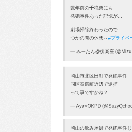
数年前の千穐楽にも
発砲事件あった記憶が…
劇場掃除終わったので
つかの間の休憩～
#プライベ
— みーたん@後楽座 (@MizuM
岡山市北区田町で発砲事件
同区奉還町近辺で逮捕
って事ですかね？
— Aya⭐️OKPD (@SuzyQchoc
岡山の飲み屋街で発砲事件じゃー(