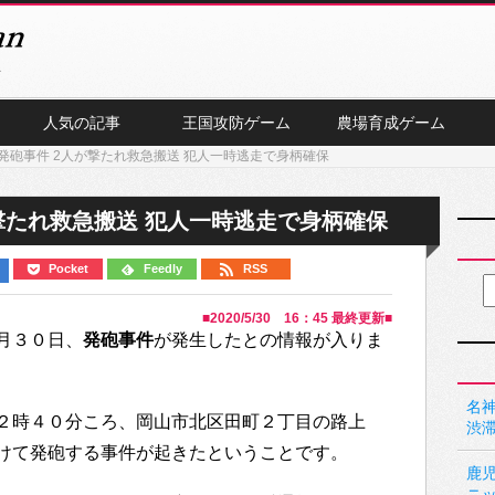
人気の記事
王国攻防ゲーム
農場育成ゲーム
発砲事件 2人が撃たれ救急搬送 犯人一時逃走で身柄確保
撃たれ救急搬送 犯人一時逃走で身柄確保
Pocket
Feedly
RSS
■
2020/5/30 16：45
最終更新■
月３０日、
発砲事件
が発生したとの情報が入りま
名神
２時４０分ころ、岡山市北区田町２丁目の路上
渋
けて発砲する事件が起きたということです。
鹿
ニ