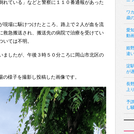
倒れている」などと警察に１１０番通報があった
ワカ
歳
が現場に駆けつけたところ、路上で２人が血を流
愛
に救急搬送され、搬送先の病院で治療を受けてい
動
ついては不明。
姫
違
いましたが、午後３時５０分ころに岡山市北区の
淀
が
件現場の様子を撮影し投稿した画像です。
長
上
予
し