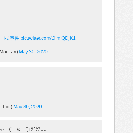
ート
#事件
pic.twitter.com/t0lmIQDjK1
onTan)
May 30, 2020
choc)
May 30, 2020
´・ω・`)ｵｿﾛｼｱ…..