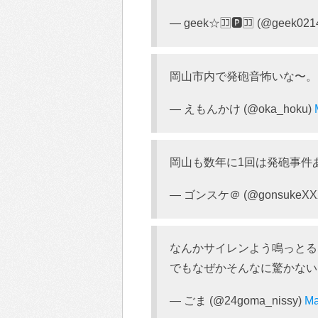
— geek☆🈁🅿️🈁 (@geek021
岡山市内で発砲音怖いな〜。
— えもんかけ (@oka_hoku)
岡山も数年に1回は発砲事件
— ゴンスケ＠ (@gonsukeXX
なんかサイレンよう鳴っとる
でもなぜかそんなに驚かない
— ごま (@24goma_nissy)
Ma