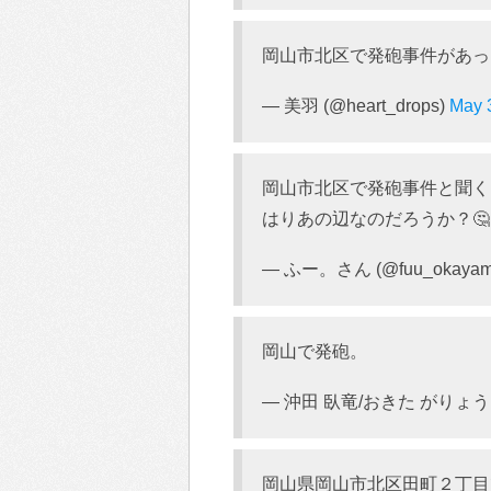
岡山市北区で発砲事件があっ
— 美羽 (@heart_drops)
May 
岡山市北区で発砲事件と聞く
はりあの辺なのだろうか？🤔
— ふー。さん (@fuu_okaya
岡山で発砲。
— 沖田 臥竜/おきた がりょう (@
岡山県岡山市北区田町２丁目