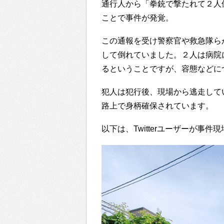
通行人から「拳銃で撃たれて２人
ことで事件が発覚。
この通報を受け警察官や救急隊ら
して倒れていました。２人は病院
るということですが、容態などに
犯人は犯行後、現場から逃走して
路上で身柄確保されています。
以下は、Twitterユーザーが事