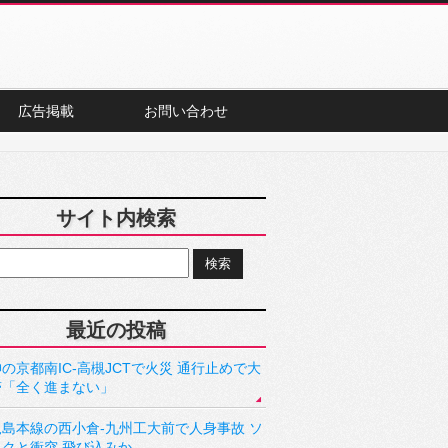
広告掲載
お問い合わせ
サイト内検索
最近の投稿
の京都南IC-高槻JCTで火災 通行止めで大
滞「全く進まない」
児島本線の西小倉-九州工大前で人身事故 ソ
ックと衝突 飛び込みか