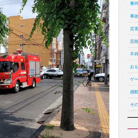
事
事
災
芸
不
お
ゲ
感
そ