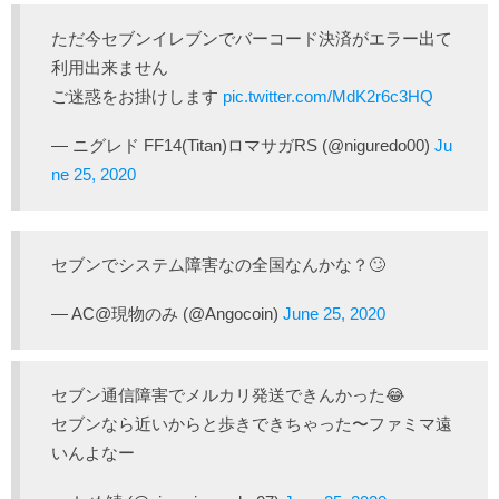
ただ今セブンイレブンでバーコード決済がエラー出て
利用出来ません
ご迷惑をお掛けします
pic.twitter.com/MdK2r6c3HQ
— ニグレド FF14(Titan)ロマサガRS (@niguredo00)
Ju
ne 25, 2020
セブンでシステム障害なの全国なんかな？🙄
— AC@現物のみ (@Angocoin)
June 25, 2020
セブン通信障害でメルカリ発送できんかった😂
セブンなら近いからと歩きできちゃった〜ファミマ遠
いんよなー