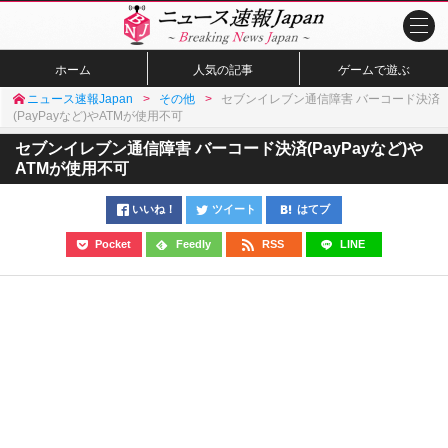
ホーム
人気の記事
ゲームで遊ぶ
ニュース速報Japan
その他
セブンイレブン通信障害 バーコード決済
(PayPayなど)やATMが使用不可
セブンイレブン通信障害 バーコード決済(PayPayなど)や
ATMが使用不可
いいね！
ツイート
はてブ
Pocket
Feedly
RSS
LINE