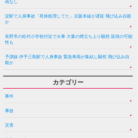
画なし
淀駅で人身事故「死体処理してた」京阪本線が遅延 飛び込み自殺
か
長野市の松代小学校付近で火事 大量の煙立ち上り騒然 延焼の可能
性も
予讃線 伊予三島駅で人身事故 緊急車両が集結し騒然 飛び込み自
殺か
カテゴリー
事件
事故
災害