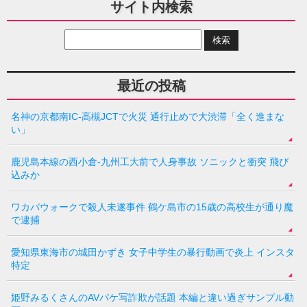
サイト内検索
最近の投稿
名神の京都南IC-高槻JCTで火災 通行止めで大渋滞「全く進まな
い」
鹿児島本線の西小倉-九州工大前で人身事故 ソニックと衝突 飛び
込みか
ワカバウォークで殺人未遂事件 鶴ケ島市の15歳の高校生が通り魔
で逮捕
愛知県東海市の城田かずき 女子中学生の暴行動画で炎上 インスタ
特定
姫野みるくさんのAVパケ写詐欺が話題 本編と違い過ぎサンプル動