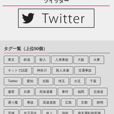
ツイッター
タグ一覧（上位50個）
東京
鉄道
殺人
人身事故
大阪
火事
ネットで話題
神奈川
殺人未遂
交通事故
Twitter
愛知
自殺
埼玉
火災
千葉
傷害
兵庫
死体遺棄
事件
福岡
北海道
通り魔
事故
高速道路
広島
京都
静岡
茨城
女子高生
炎上
強盗
過失運転致死傷