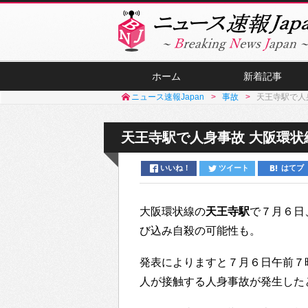
ホーム
新着記事
ニュース速報Japan
事故
天王寺駅で人
天王寺駅で人身事故 大阪環状
いいね！
ツイート
はてブ
大阪環状線の
天王寺駅
で７月６日
び込み自殺の可能性も。
発表によりますと７月６日午前７
人が接触する人身事故が発生した