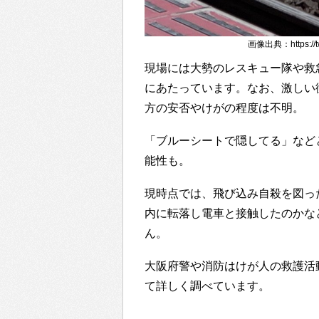
画像出典：https://tw
現場には大勢のレスキュー隊や救
にあたっています。なお、激しい
方の安否やけがの程度は不明。
「ブルーシートで隠してる」など
能性も。
現時点では、飛び込み自殺を図っ
内に転落し電車と接触したのかな
ん。
大阪府警や消防はけが人の救護活
て詳しく調べています。