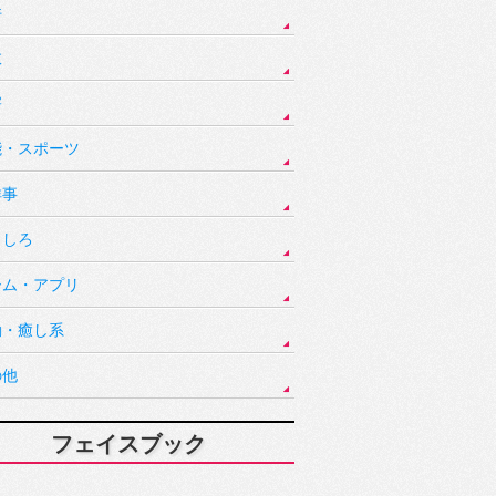
件
故
害
能・スポーツ
祥事
もしろ
ーム・アプリ
動・癒し系
の他
フェイスブック