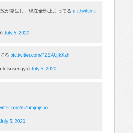
事故が発生し、現在全部止まってる
pic.twitter.c
5)
July 5, 2020
ってる
pic.twitter.com/PZEAUjkXzh
ntetsusengyo)
July 5, 2020
twitter.com/m76mjmjsbo
July 5, 2020