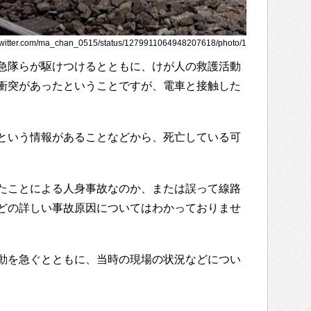
itter.com/ma_chan_0515/status/1279911064948207618/photo/1
急隊らが駆けつけるとともに、けが人の救護活動
衝突があったということですが、電車と接触した
という情報があることなどから、死亡している可
たことによる人身事故なのか、または誤って線路
どの詳しい事故原因についてはわかっておりませ
動を急ぐとともに、当時の現場の状況などについ