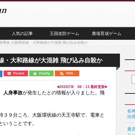
人気の記事
王国攻防ゲーム
農場育成ゲーム
身事故 大阪環状線・大和路線が大混雑 飛び込み自殺か
線・大和路線が大混雑 飛び込み自殺か
Pocket
Feedly
RSS
■
2020/7/6 08：13
最終更新■
、
人身事故
が発生したとの情報が入りました。飛
名神
時３９分ころ、大阪環状線の天王寺駅で、電車と
渋
ということです。
鹿
ニ