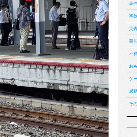
事
事
災
芸
不
お
ゲ
感
そ