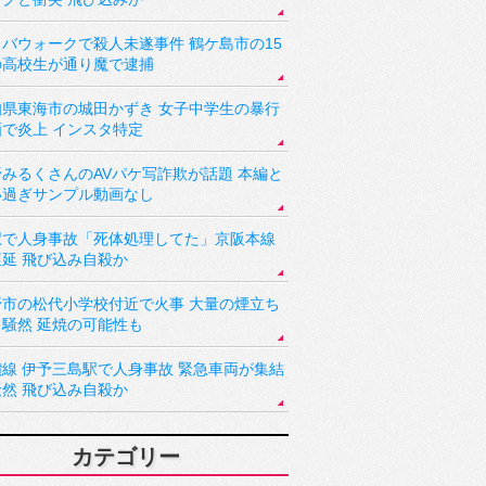
バウォークで殺人未遂事件 鶴ケ島市の15
の高校生が通り魔で逮捕
知県東海市の城田かずき 女子中学生の暴行
画で炎上 インスタ特定
野みるくさんのAVパケ写詐欺が話題 本編と
い過ぎサンプル動画なし
駅で人身事故「死体処理してた」京阪本線
遅延 飛び込み自殺か
野市の松代小学校付近で火事 大量の煙立ち
り騒然 延焼の可能性も
讃線 伊予三島駅で人身事故 緊急車両が集結
騒然 飛び込み自殺か
カテゴリー