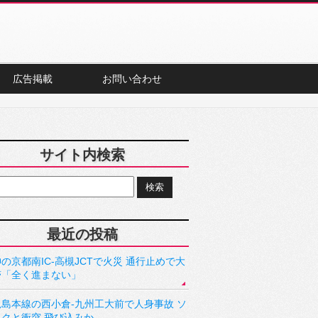
広告掲載
お問い合わせ
サイト内検索
最近の投稿
の京都南IC-高槻JCTで火災 通行止めで大
滞「全く進まない」
児島本線の西小倉-九州工大前で人身事故 ソ
ックと衝突 飛び込みか