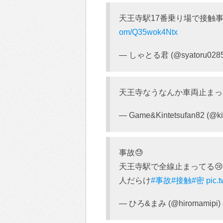
天王寺駅17番乗り場で接触
om/Q35wok4Ntx
— しゃとる君 (@syatoru028
天王寺なうなんか車両止ま
— Game&Kintetsufan82 (@ki
事故😓
天王寺駅で全線止まってる😢
人だらけ
#事故
#接触
#密
pic.
— ひろ&まみ (@hiromamipi)