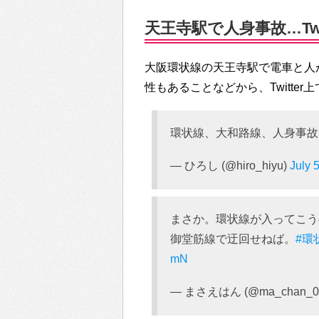
天王寺駅で人身事故…Twi
大阪環状線の天王寺駅で電車と人
性もあることなどから、Twitte
環状線、大和路線、人身事
— ひろし (@hiro_hiyu)
July 
まさか。環状線が入ってこう
御堂筋線で迂回せねば。
#環
mN
— まさえはん (@ma_chan_0