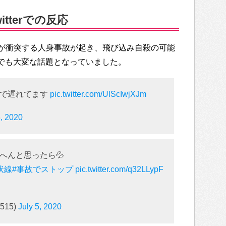
tterでの反応
が衝突する人身事故が起き、飛び込み自殺の可能
r上でも大変な話題となっていました。
故で遅れてます
pic.twitter.com/UlScIwjXJm
5, 2020
へんと思ったら💦
状線
#事故でストップ
pic.twitter.com/q32LLypF
515)
July 5, 2020