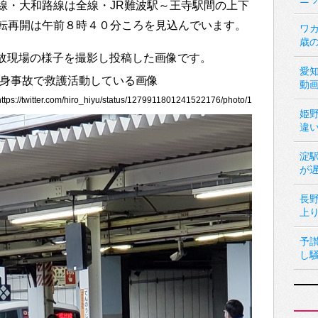
線・大和路線は全線・JR難波駅～王寺駅間の上下
転再開は午前８時４０分ころを見込んでいます。
ワカ
歳
身事故現場の様子を撮影し投稿した画像です。
愛
動
://twitter.com/hiro_hiyu/status/1279911801241522176/photo/1
姫
違
淀
が
長
上
予
し