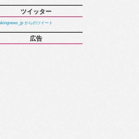
ツイッター
akingnews_jp からのツイート
広告