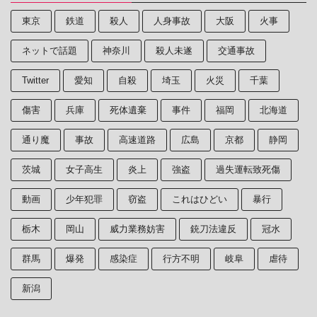
東京
鉄道
殺人
人身事故
大阪
火事
ネットで話題
神奈川
殺人未遂
交通事故
Twitter
愛知
自殺
埼玉
火災
千葉
傷害
兵庫
死体遺棄
事件
福岡
北海道
通り魔
事故
高速道路
広島
京都
静岡
茨城
女子高生
炎上
強盗
過失運転致死傷
動画
少年犯罪
窃盗
これはひどい
暴行
栃木
岡山
威力業務妨害
銃刀法違反
冠水
群馬
爆発
感染症
行方不明
岐阜
虐待
新潟