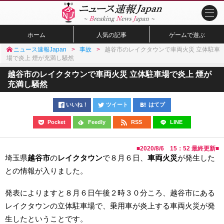
ホーム
人気の記事
ゲームで遊ぶ
ニュース速報Japan
事故
越谷市のレイクタウンで車両火災 立体駐車
場で炎上 煙が充満し騒然
越谷市のレイクタウンで車両火災 立体駐車場で炎上 煙が
充満し騒然
いいね！
ツイート
はてブ
Pocket
Feedly
RSS
LINE
■
2020/8/6 15：52
最終更新■
埼玉県
越谷市
の
レイクタウン
で８月６日、
車両火災
が発生した
との情報が入りました。
発表によりますと８月６日午後２時３０分ころ、越谷市にある
レイクタウンの立体駐車場で、乗用車が炎上する車両火災が発
生したということです。