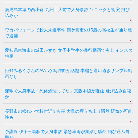
鹿児島本線の西小倉-九州工大前で人身事故 ソニックと衝突 飛び
込みか
ワカバウォークで殺人未遂事件 鶴ケ島市の15歳の高校生が通り魔
で逮捕
愛知県東海市の城田かずき 女子中学生の暴行動画で炎上 インスタ
特定
姫野みるくさんのAVパケ写詐欺が話題 本編と違い過ぎサンプル動
画なし
淀駅で人身事故「死体処理してた」京阪本線が遅延 飛び込み自殺
か
長野市の松代小学校付近で火事 大量の煙立ち上り騒然 延焼の可能
性も
予讃線 伊予三島駅で人身事故 緊急車両が集結し騒然 飛び込み自
殺か