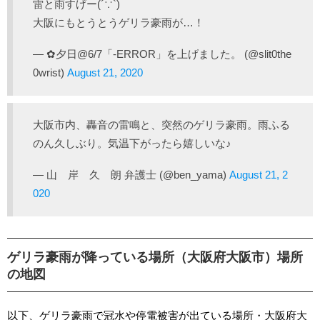
雷と雨すげー(´∵`)
大阪にもとうとうゲリラ豪雨が…！
— ✿夕日@6/7「-ERROR」を上げました。 (@slit0the
0wrist)
August 21, 2020
大阪市内、轟音の雷鳴と、突然のゲリラ豪雨。雨ふる
のん久しぶり。気温下がったら嬉しいな♪
— 山 岸 久 朗 弁護士 (@ben_yama)
August 21, 2
020
ゲリラ豪雨が降っている場所（大阪府大阪市）場所
の地図
以下、ゲリラ豪雨で冠水や停電被害が出ている場所・大阪府大