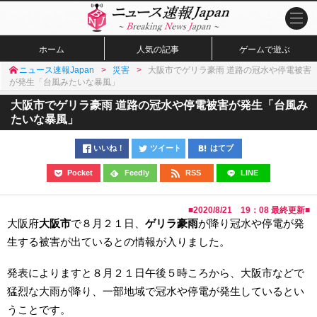
ホーム
人気の記事
ゲームで遊ぶ
ニュース速報Japan
災害
大阪市でゲリラ豪雨 道路の冠水や停電被害
が発生「台風みたいな暴風」
大阪市でゲリラ豪雨 道路の冠水や停電被害が発生「台風み
たいな暴風」
いいね！
ツイート
はてブ
Pocket
Feedly
RSS
LINE
■
2020/8/21 19：08
最終更新■
大阪府
大阪市
で８月２１日、
ゲリラ豪雨
が降り冠水や停電が発
生する被害が出ているとの情報が入りました。
発表によりますと８月２１日午後５時ころから、大阪市などで
猛烈な大雨が降り、一部地域で冠水や停電が発生しているとい
うことです。