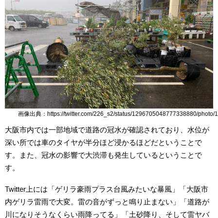
画像出典：https://twitter.com/226_s2/status/1296705048777338880/photo/1
大阪市内では一部地域で道路の冠水が確認されており、水位が
深い所では車のタイヤが半分ほど浸かるほどだということで
す。また、冠水の影響で大渋滞も発生しているということで
す。
Twitter上には「ゲリラ豪雨プラス台風みたいな暴風」「大阪市
内ゲリラ雷雨で大変。雷の音がずっと鳴り止まない」「道路が
川になりそうなくらい雨降ってる」「土砂降り、そして雷ヤバ