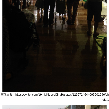
画像出典：https://twitter.com/19nIMNucccQlhyH/status/1296724644095901696/ph
oto/1