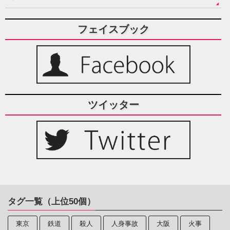
フェイスブック
ツイッター
タグ一覧（上位50個）
東京
鉄道
殺人
人身事故
大阪
火事