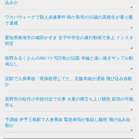
込みか
ワカバウォークで殺人未遂事件 鶴ケ島市の15歳の高校生が通り魔
で逮捕
愛知県東海市の城田かずき 女子中学生の暴行動画で炎上 インスタ
特定
姫野みるくさんのAVパケ写詐欺が話題 本編と違い過ぎサンプル動
画なし
淀駅で人身事故「死体処理してた」京阪本線が遅延 飛び込み自殺
か
長野市の松代小学校付近で火事 大量の煙立ち上り騒然 延焼の可能
性も
予讃線 伊予三島駅で人身事故 緊急車両が集結し騒然 飛び込み自
殺か