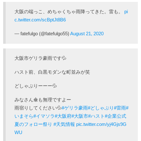
大阪の端っこ、めちゃくちゃ雨降ってきた。雷も。
pi
c.twitter.com/scBptJt8B6
— fatefulgo (@fatefulgo55)
August 21, 2020
大阪市ゲリラ豪雨です💦
ハスト前、白黒モダンな町並みが笑
どしゃぶりーーー💦
みなさん傘も無理ですよー
雨宿りしてください💦
#ゲリラ豪雨
#どしゃぶり
#雷雨
#
いまそら
#イマソラ
#大阪府
#大阪市
#ハスト
#企業公式
夏のフォロー祭り
#天気情報
pic.twitter.com/yj4Gjs9G
WU