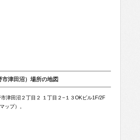
野市津田沼）場所の地図
志野市津田沼２丁目２ １丁目２−１３OKビル1F/2F
eマップ）。