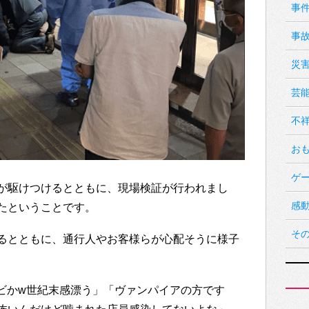
事
事
災
芸
不
お
ゲ
が駆けつけるとともに、現場検証が行われまし
感
たということです。
そ
るとともに、通行人やお客様らが心配そうに様子
ゾンビかw世紀末感漂う」「ヴァンパイアの方です