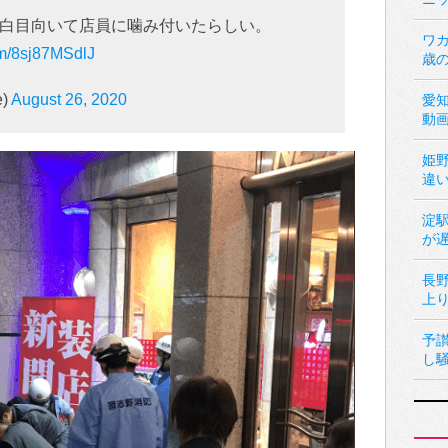
白目向いて店員に噛み付いたらしい。
ワカ
com/8sj87MSdlJ
歳
e)
August 26, 2020
愛
動
姫
違
淀
が
長
上
予
し