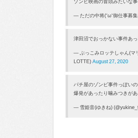
ゾンビ映画の冒頭みたいな事
— ただの中将(˘ω˘御仕事募集中 (@
津田沼でおっかない事件あっ
— ぶっこみロッテしゃん(マリ
LOTTE)
August 27, 2020
パチ屋のゾンビ事件っぽいの
爆発があったり噛みつきがあ
— 雪姫音(ゆきね) (@yukine_t