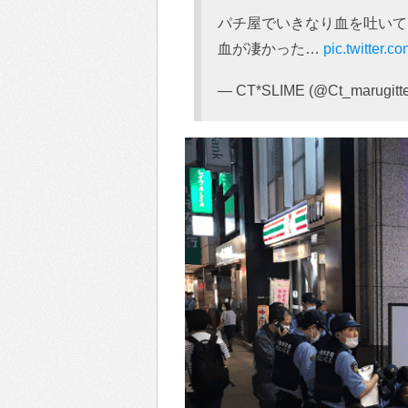
パチ屋でいきなり血を吐いて
血が凄かった…
pic.twitter.
— CT*SLIME (@Ct_marugitt