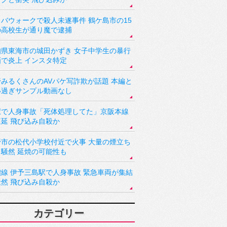
バウォークで殺人未遂事件 鶴ケ島市の15
の高校生が通り魔で逮捕
知県東海市の城田かずき 女子中学生の暴行
画で炎上 インスタ特定
野みるくさんのAVパケ写詐欺が話題 本編と
い過ぎサンプル動画なし
駅で人身事故「死体処理してた」京阪本線
遅延 飛び込み自殺か
野市の松代小学校付近で火事 大量の煙立ち
り騒然 延焼の可能性も
讃線 伊予三島駅で人身事故 緊急車両が集結
騒然 飛び込み自殺か
カテゴリー