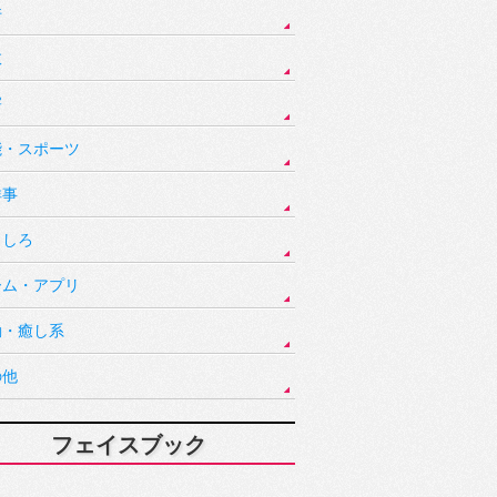
件
故
害
能・スポーツ
祥事
もしろ
ーム・アプリ
動・癒し系
の他
フェイスブック