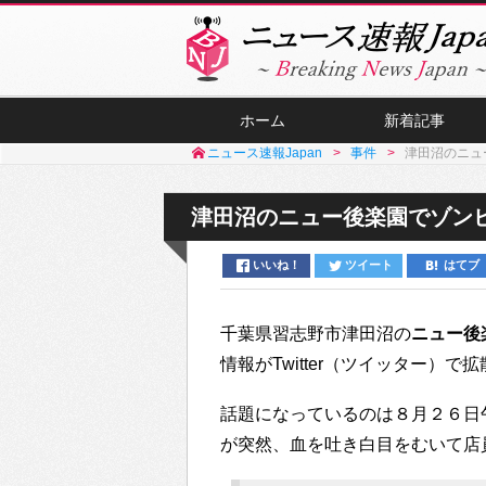
ホーム
新着記事
ニュース速報Japan
事件
津田沼のニュ
津田沼のニュー後楽園でゾン
いいね！
ツイート
はてブ
千葉県習志野市津田沼の
ニュー後
情報がTwitter（ツイッター）
話題になっているのは８月２６日
が突然、血を吐き白目をむいて店