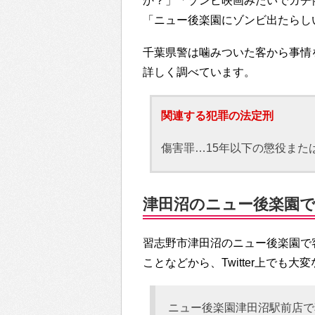
か？」「ゾンビ映画みたいでガチ
「ニュー後楽園にゾンビ出たらし
千葉県警は噛みついた客から事情
詳しく調べています。
関連する犯罪の法定刑
傷害罪…15年以下の懲役また
津田沼のニュー後楽園で噛
習志野市津田沼のニュー後楽園で
ことなどから、Twitter上でも
ニュー後楽園津田沼駅前店で