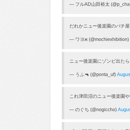
— フルAD山田裕太 (@p_chan
だれかニュー後楽園のパチ屋
— ワヨж (@mochiexhibition)
ニュー後楽園にゾンビ出たら
— うふ🔫 (@ponta_uf)
Augus
これ津田沼のニュー後楽園や
— のぐち (@nogiccho)
Augus