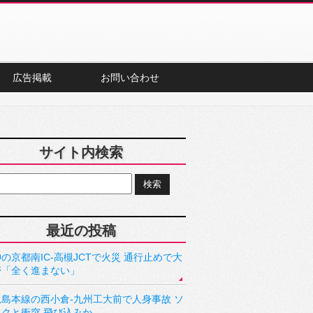
広告掲載
お問い合わせ
サイト内検索
最近の投稿
の京都南IC-高槻JCTで火災 通行止めで大
滞「全く進まない」
児島本線の西小倉-九州工大前で人身事故 ソ
ックと衝突 飛び込みか