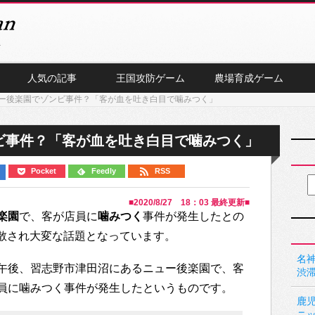
人気の記事
王国攻防ゲーム
農場育成ゲーム
ー後楽園でゾンビ事件？「客が血を吐き白目で噛みつく」
ビ事件？「客が血を吐き白目で噛みつく」
Pocket
Feedly
RSS
■
2020/8/27 18：03
最終更新■
楽園
で、客が店員に
噛みつく
事件が発生したとの
で拡散され大変な話題となっています。
名神
午後、習志野市津田沼にあるニュー後楽園で、客
渋
員に噛みつく事件が発生したというものです。
鹿
ニ