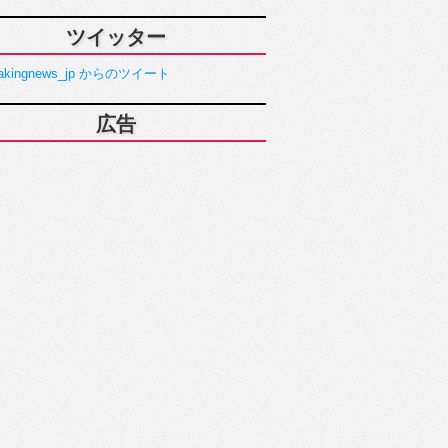
ツイッター
akingnews_jp からのツイート
広告