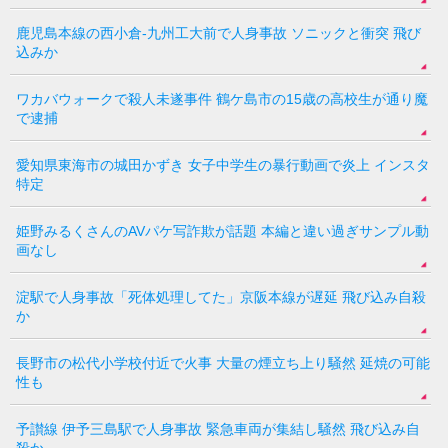
鹿児島本線の西小倉-九州工大前で人身事故 ソニックと衝突 飛び
込みか
ワカバウォークで殺人未遂事件 鶴ケ島市の15歳の高校生が通り魔
で逮捕
愛知県東海市の城田かずき 女子中学生の暴行動画で炎上 インスタ
特定
姫野みるくさんのAVパケ写詐欺が話題 本編と違い過ぎサンプル動
画なし
淀駅で人身事故「死体処理してた」京阪本線が遅延 飛び込み自殺
か
長野市の松代小学校付近で火事 大量の煙立ち上り騒然 延焼の可能
性も
予讃線 伊予三島駅で人身事故 緊急車両が集結し騒然 飛び込み自