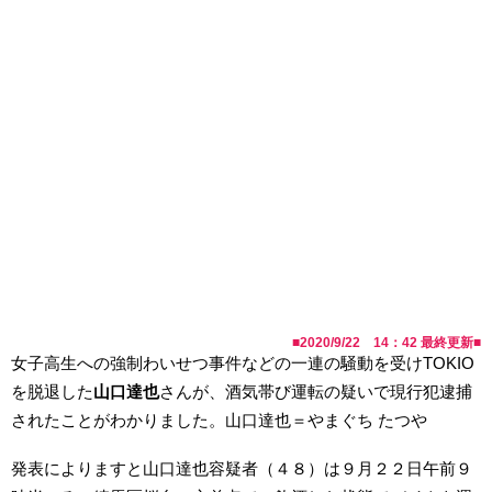
■
2020/9/22 14：42
最終更新■
女子高生への強制わいせつ事件などの一連の騒動を受けTOKIO
を脱退した
山口達也
さんが、酒気帯び運転の疑いで現行犯逮捕
されたことがわかりました。山口達也＝やまぐち たつや
発表によりますと山口達也容疑者（４８）は９月２２日午前９