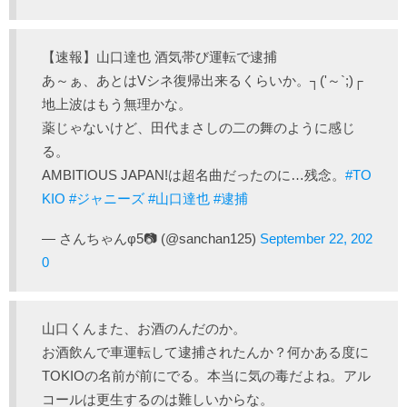
【速報】山口達也 酒気帯び運転で逮捕
あ～ぁ、あとはVシネ復帰出来るくらいか。┐('～`;)┌
地上波はもう無理かな。
薬じゃないけど、田代まさしの二の舞のように感じ
る。
AMBITIOUS JAPAN!は超名曲だったのに…残念。
#TO
KIO
#ジャニーズ
#山口達也
#逮捕
— さんちゃんφ5📷 (@sanchan125)
September 22, 202
0
山口くんまた、お酒のんだのか。
お酒飲んで車運転して逮捕されたんか？何かある度に
TOKIOの名前が前にでる。本当に気の毒だよね。アル
コールは更生するのは難しいからな。