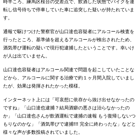
時半ころ、練馬区桜台の交差点で、飲酒した状態でバイクを運
転し信号待ちで停車していた車に追突した疑いが持たれていま
す。
通報で駆けつけた警察官が山口達也容疑者にアルコール検査を
行ったところ、基準値を超えるアルコールが検出されたため、
酒気帯び運転の疑いで現行犯逮捕したということです。幸いけ
が人は出ていません。
山口達也容疑者はアルコール関連で問題を起こしていたことな
どから、アルコールに関する治療で約１ヶ月間入院していまし
たが、効果は発揮されたかった模様。
インターネット上には「可哀想に依存から抜け出せなかったの
ですね」「山口達也逮捕？結局酒癖の悪さは治らなかったの
か」「山口達也さんが飲酒運転で逮捕の速報 もう復帰しないつ
もりなのかな」「酒気帯びで逮捕‼️‼️ 完全に終わったな」などと
様々な声が多数投稿されていました。