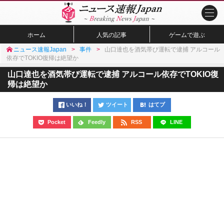
ホーム
人気の記事
ゲームで遊ぶ
ニュース速報Japan
事件
山口達也を酒気帯び運転で逮捕 アルコール
依存でTOKIO復帰は絶望か
山口達也を酒気帯び運転で逮捕 アルコール依存でTOKIO復
帰は絶望か
いいね！
ツイート
はてブ
Pocket
Feedly
RSS
LINE