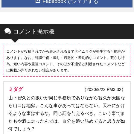
Facebookでシェアする
コメント掲示板
コメントが投稿されてから表示されるまでタイムラグが発生する可能性が
あります。なお、誹謗中傷・煽り・過激的・差別的なコメント、荒らし行
為、短い内容や重複コメント、そのほか不適切と判断されたコメントなど
は掲載が許可されない場合があります。
ミダグ
（2020/9/22 PM3:32）
山下智久との扱いが同じ事務所でありながら智久が天国な
ら山口は地獄。こんな事があってはならない。天秤にかけ
るような事はするな。同じ罰を与えるべき。こいう事でま
たもや酒に走ったんでは。自分を追い詰めてると思うが如
何でしょう？