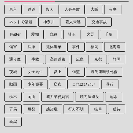
東京
鉄道
殺人
人身事故
大阪
火事
ネットで話題
神奈川
殺人未遂
交通事故
Twitter
愛知
自殺
埼玉
火災
千葉
傷害
兵庫
死体遺棄
事件
福岡
北海道
通り魔
事故
高速道路
広島
京都
静岡
茨城
女子高生
炎上
強盗
過失運転致死傷
動画
少年犯罪
窃盗
これはひどい
暴行
栃木
岡山
威力業務妨害
銃刀法違反
冠水
群馬
爆発
感染症
行方不明
岐阜
虐待
新潟