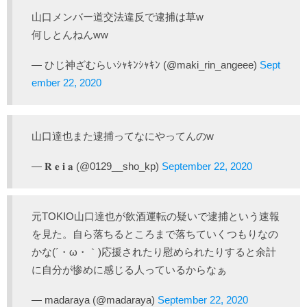
山口メンバー道交法違反で逮捕は草w
何しとんねんww
— ひじ神ざむらいｼｬｷﾝｼｬｷﾝ (@maki_rin_angeee)
Sept
ember 22, 2020
山口達也また逮捕ってなにやってんのw
— 𝐑 𝐞 𝐢 𝐚 (@0129__sho_kp)
September 22, 2020
元TOKIO山口達也が飲酒運転の疑いで逮捕という速報
を見た。自ら落ちるところまで落ちていくつもりなの
かな(´・ω・｀)応援されたり慰められたりすると余計
に自分が惨めに感じる人っているからなぁ
— madaraya (@madaraya)
September 22, 2020