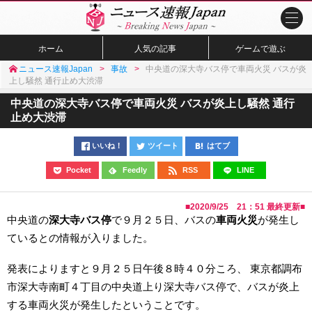
ホーム
人気の記事
ゲームで遊ぶ
ニュース速報Japan
事故
中央道の深大寺バス停で車両火災 バスが炎
上し騒然 通行止め大渋滞
中央道の深大寺バス停で車両火災 バスが炎上し騒然 通行
止め大渋滞
いいね！
ツイート
はてブ
Pocket
Feedly
RSS
LINE
■
2020/9/25 21：51
最終更新■
中央道の
深大寺バス停
で９月２５日、バスの
車両火災
が発生し
ているとの情報が入りました。
発表によりますと９月２５日午後８時４０分ころ、 東京都調布
市深大寺南町４丁目の中央道上り深大寺バス停で、バスが炎上
する車両火災が発生したということです。