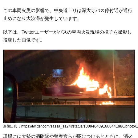
この車両火災の影響で、中央道上りは深大寺バス停付近が通行
止めになり大渋滞が発生しています。
以下は、Twitterユーザーがバスの車両火災現場の様子を撮影し
投稿した画像です。
画像出典：https://twitter.com/sassa_sa24j/status/1309464091606441986/photo/1
現場には大勢の消防隊や警察官らが駆けつけるとともに、消火