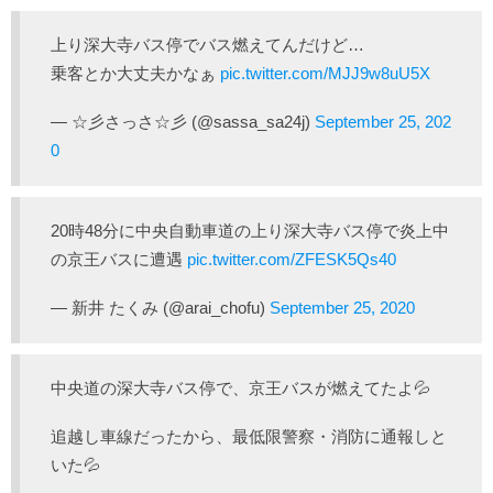
上り深大寺バス停でバス燃えてんだけど…
乗客とか大丈夫かなぁ
pic.twitter.com/MJJ9w8uU5X
— ☆彡さっさ☆彡 (@sassa_sa24j)
September 25, 202
0
20時48分に中央自動車道の上り深大寺バス停で炎上中
の京王バスに遭遇
pic.twitter.com/ZFESK5Qs40
— 新井 たくみ (@arai_chofu)
September 25, 2020
中央道の深大寺バス停で、京王バスが燃えてたよ💦
追越し車線だったから、最低限警察・消防に通報しと
いた💦