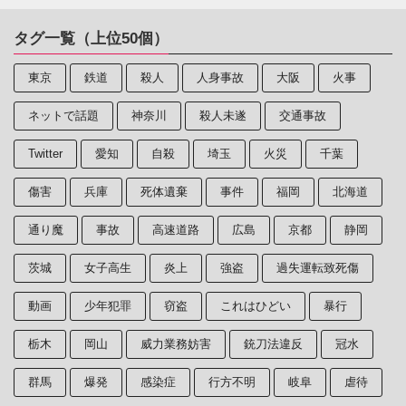
タグ一覧（上位50個）
東京
鉄道
殺人
人身事故
大阪
火事
ネットで話題
神奈川
殺人未遂
交通事故
Twitter
愛知
自殺
埼玉
火災
千葉
傷害
兵庫
死体遺棄
事件
福岡
北海道
通り魔
事故
高速道路
広島
京都
静岡
茨城
女子高生
炎上
強盗
過失運転致死傷
動画
少年犯罪
窃盗
これはひどい
暴行
栃木
岡山
威力業務妨害
銃刀法違反
冠水
群馬
爆発
感染症
行方不明
岐阜
虐待