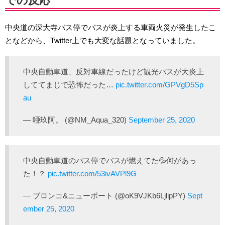
での反応
中央道の深大寺バス停でバスが炎上する車両火災が発生したこ
となどから、Twitter上でも大変な話題となっていました。
中央自動車道、反対車線だったけど観光バスが大炎上
しててまじで恐怖だった…
pic.twitter.com/GPVgD5Sp
au
— 唖玖阿。 (@NM_Aqua_320)
September 25, 2020
中央自動車道のバス停でバスが燃えてた💦何があっ
た！？
pic.twitter.com/53ivAVPl9G
— ブロンコ&ニューポート (@oK9VJKb6LjlipPY)
Sept
ember 25, 2020