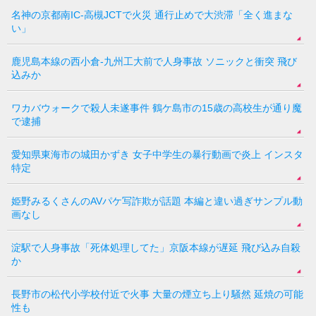
名神の京都南IC-高槻JCTで火災 通行止めで大渋滞「全く進まな
い」
鹿児島本線の西小倉-九州工大前で人身事故 ソニックと衝突 飛び
込みか
ワカバウォークで殺人未遂事件 鶴ケ島市の15歳の高校生が通り魔
で逮捕
愛知県東海市の城田かずき 女子中学生の暴行動画で炎上 インスタ
特定
姫野みるくさんのAVパケ写詐欺が話題 本編と違い過ぎサンプル動
画なし
淀駅で人身事故「死体処理してた」京阪本線が遅延 飛び込み自殺
か
長野市の松代小学校付近で火事 大量の煙立ち上り騒然 延焼の可能
性も