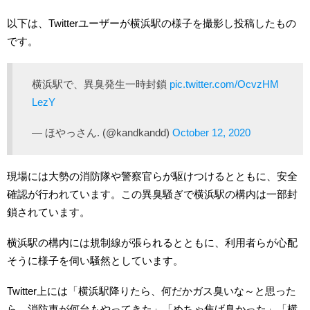
以下は、Twitterユーザーが横浜駅の様子を撮影し投稿したもの
です。
横浜駅で、異臭発生一時封鎖
pic.twitter.com/OcvzHM
LezY
— ほやっさん. (@kandkandd)
October 12, 2020
現場には大勢の消防隊や警察官らが駆けつけるとともに、安全
確認が行われています。この異臭騒ぎで横浜駅の構内は一部封
鎖されています。
横浜駅の構内には規制線が張られるとともに、利用者らが心配
そうに様子を伺い騒然としています。
Twitter上には「横浜駅降りたら、何だかガス臭いな～と思った
ら、消防車が何台もやってきた」「めちゃ焦げ臭かった」「横