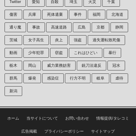
Twitter
愛知
自殺
埼玉
火災
千葉
傷害
兵庫
死体遺棄
事件
福岡
北海道
通り魔
事故
高速道路
広島
京都
静岡
茨城
女子高生
炎上
強盗
過失運転致死傷
動画
少年犯罪
窃盗
これはひどい
暴行
栃木
岡山
威力業務妨害
銃刀法違反
冠水
群馬
爆発
感染症
行方不明
岐阜
虐待
新潟
ホーム
当サイトについて
お問い合わせ
情報提供/タレコミ
広告掲載
プライバシーポリシー
サイトマップ