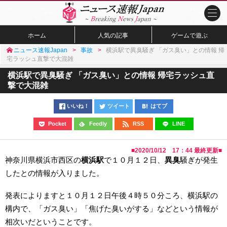
ホーム
人気の記事
ゲームで遊ぶ
ニュース速報Japan
事故
横浜駅で異臭騒ぎ 「ガス臭い」との情報 帰
宅ラッシュ直撃で大混雑
横浜駅で異臭騒ぎ 「ガス臭い」との情報 帰宅ラッシュ直
撃で大混雑
いいね！
ツイート
はてブ
Pocket
Feedly
RSS
LINE
■
2020/10/12 17：44
最終更新■
神奈川県横浜市西区の
横浜駅
で１０月１２日、
異臭
騒ぎが発生
したとの情報が入りました。
発表によりますと１０月１２日午後４時５０分ころ、横浜駅の
構内で、「ガス臭い」「焦げた臭いがする」などという情報が
相次いだということです。