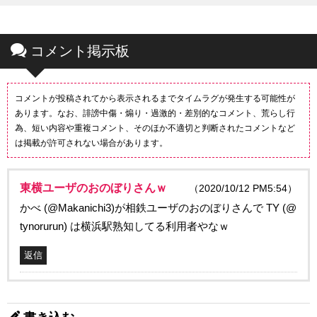
コメント掲示板
コメントが投稿されてから表示されるまでタイムラグが発生する可能性が
あります。なお、誹謗中傷・煽り・過激的・差別的なコメント、荒らし行
為、短い内容や重複コメント、そのほか不適切と判断されたコメントなど
は掲載が許可されない場合があります。
東横ユーザのおのぼりさんｗ
（2020/10/12 PM5:54）
かべ (@Makanichi3)が相鉄ユーザのおのぼりさんで TY (@
tynorurun) は横浜駅熟知してる利用者やなｗ
返信