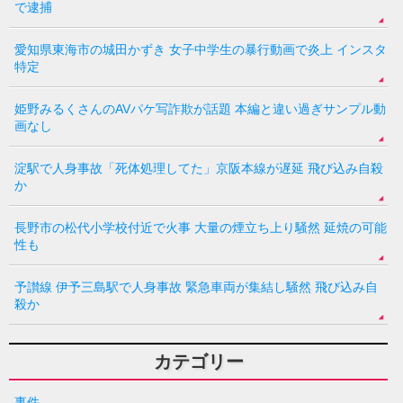
で逮捕
愛知県東海市の城田かずき 女子中学生の暴行動画で炎上 インスタ
特定
姫野みるくさんのAVパケ写詐欺が話題 本編と違い過ぎサンプル動
画なし
淀駅で人身事故「死体処理してた」京阪本線が遅延 飛び込み自殺
か
長野市の松代小学校付近で火事 大量の煙立ち上り騒然 延焼の可能
性も
予讃線 伊予三島駅で人身事故 緊急車両が集結し騒然 飛び込み自
殺か
カテゴリー
事件