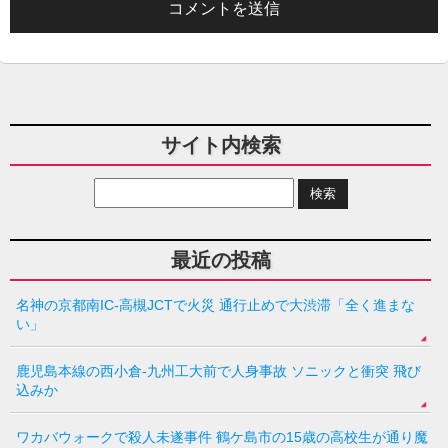
サイト内検索
最近の投稿
名神の京都南IC-高槻JCTで火災 通行止めで大渋滞「全く進まな
い」
鹿児島本線の西小倉-九州工大前で人身事故 ソニックと衝突 飛び
込みか
ワカバウォークで殺人未遂事件 鶴ケ島市の15歳の高校生が通り魔