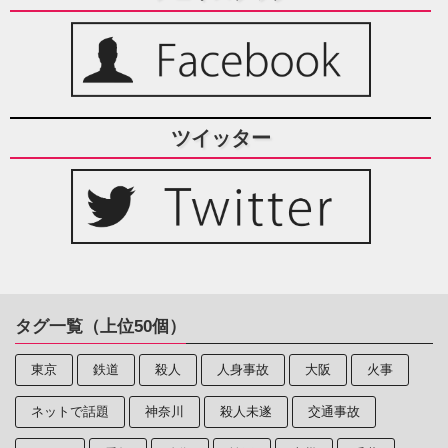
ツイッター
タグ一覧（上位50個）
東京
鉄道
殺人
人身事故
大阪
火事
ネットで話題
神奈川
殺人未遂
交通事故