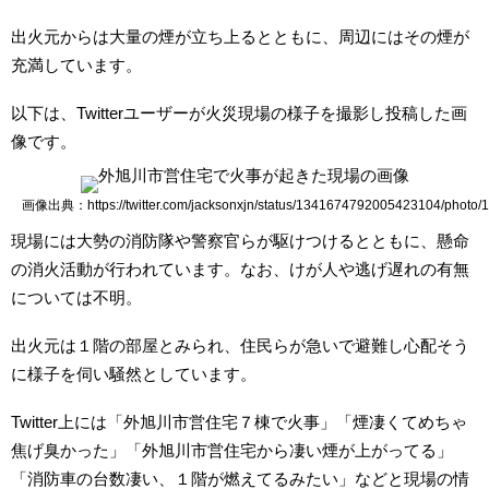
出火元からは大量の煙が立ち上るとともに、周辺にはその煙が
充満しています。
以下は、Twitterユーザーが火災現場の様子を撮影し投稿した画
像です。
画像出典：https://twitter.com/jacksonxjn/status/1341674792005423104/photo/1
現場には大勢の消防隊や警察官らが駆けつけるとともに、懸命
の消火活動が行われています。なお、けが人や逃げ遅れの有無
については不明。
出火元は１階の部屋とみられ、住民らが急いで避難し心配そう
に様子を伺い騒然としています。
Twitter上には「外旭川市営住宅７棟で火事」「煙凄くてめちゃ
焦げ臭かった」「外旭川市営住宅から凄い煙が上がってる」
「消防車の台数凄い、１階が燃えてるみたい」などと現場の情