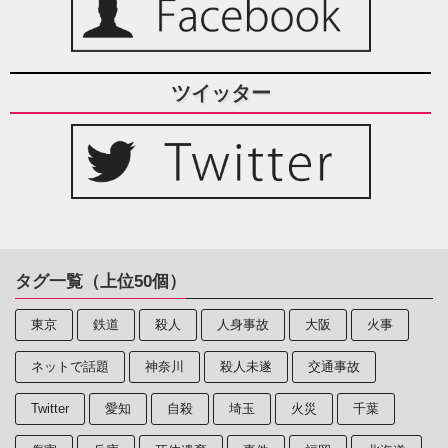
ツイッター
タグ一覧（上位50個）
東京
鉄道
殺人
人身事故
大阪
火事
ネットで話題
神奈川
殺人未遂
交通事故
Twitter
愛知
自殺
埼玉
火災
千葉