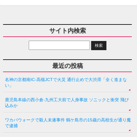
サイト内検索
最近の投稿
名神の京都南IC-高槻JCTで火災 通行止めで大渋滞「全く進まな
い」
鹿児島本線の西小倉-九州工大前で人身事故 ソニックと衝突 飛び
込みか
ワカバウォークで殺人未遂事件 鶴ケ島市の15歳の高校生が通り魔
で逮捕