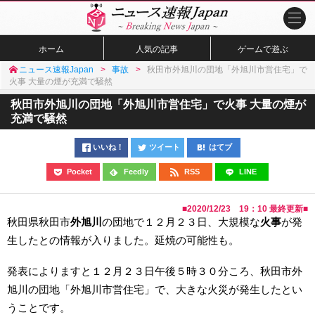
ホーム
人気の記事
ゲームで遊ぶ
ニュース速報Japan
事故
秋田市外旭川の団地「外旭川市営住宅」で
火事 大量の煙が充満で騒然
秋田市外旭川の団地「外旭川市営住宅」で火事 大量の煙が
充満で騒然
いいね！
ツイート
はてブ
Pocket
Feedly
RSS
LINE
■
2020/12/23 19：10
最終更新■
秋田県秋田市
外旭川
の団地で１２月２３日、大規模な
火事
が発
生したとの情報が入りました。延焼の可能性も。
発表によりますと１２月２３日午後５時３０分ころ、秋田市外
旭川の団地「外旭川市営住宅」で、大きな火災が発生したとい
うことです。