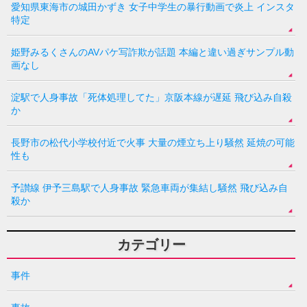
愛知県東海市の城田かずき 女子中学生の暴行動画で炎上 インスタ
特定
姫野みるくさんのAVパケ写詐欺が話題 本編と違い過ぎサンプル動
画なし
淀駅で人身事故「死体処理してた」京阪本線が遅延 飛び込み自殺
か
長野市の松代小学校付近で火事 大量の煙立ち上り騒然 延焼の可能
性も
予讃線 伊予三島駅で人身事故 緊急車両が集結し騒然 飛び込み自
殺か
カテゴリー
事件