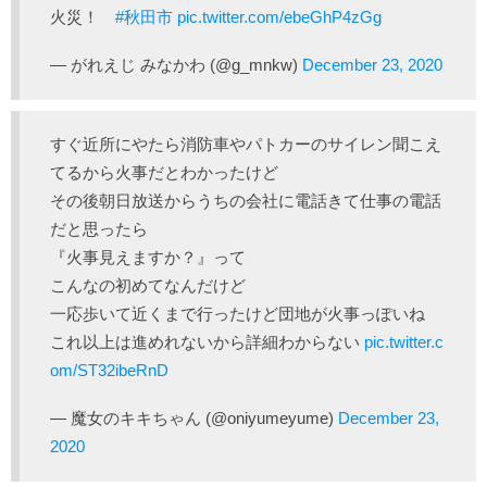
火災！
#秋田市
pic.twitter.com/ebeGhP4zGg
— がれえじ みなかわ (@g_mnkw)
December 23, 2020
すぐ近所にやたら消防車やパトカーのサイレン聞こえ
てるから火事だとわかったけど
その後朝日放送からうちの会社に電話きて仕事の電話
だと思ったら
『火事見えますか？』って
こんなの初めてなんだけど
一応歩いて近くまで行ったけど団地が火事っぽいね
これ以上は進めれないから詳細わからない
pic.twitter.c
om/ST32ibeRnD
— 魔女のキキちゃん (@oniyumeyume)
December 23,
2020