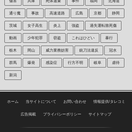
傷害
兵庫
死体遺棄
事件
福岡
北海道
通り魔
事故
高速道路
広島
京都
静岡
茨城
女子高生
炎上
強盗
過失運転致死傷
動画
少年犯罪
窃盗
これはひどい
暴行
栃木
岡山
威力業務妨害
銃刀法違反
冠水
群馬
爆発
感染症
行方不明
岐阜
虐待
新潟
ホーム
当サイトについて
お問い合わせ
情報提供/タレコミ
広告掲載
プライバシーポリシー
サイトマップ