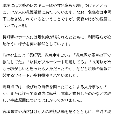
現場には大勢のレスキュー隊や救急隊らが駆けつけるととも
に、けが人の救護活動にあたっています。なお、負傷者は車両
下に巻き込まれているということですが、安否やけがの程度に
ついては不明。
長町駅のホームには規制線が張られるとともに、利用客らが心
配そうに様子を伺い騒然としています。
Twitter上には「長町駅、救急車すごい」「救急隊が電車の下で
救助してた」「駅員がブルーシート用意してる」「長町駅がめ
ちゃ騒がしいと思ったら人身だったのか」などと現場の情報に
関するツイートが多数投稿されていました。
現時点では、飛び込み自殺を図ったことによる人身事故なの
か、または誤って線路内に転落し電車と接触したのかなどの詳
しい事故原因についてはわかっておりません。
宮城県警や消防はけが人の救護活動を急ぐとともに、当時の現