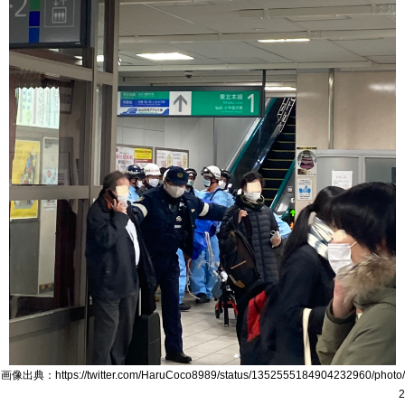
画像出典：https://twitter.com/HaruCoco8989/status/1352555184904232960/photo/
2