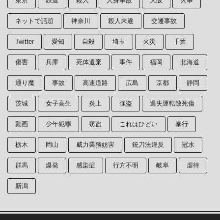
東京
鉄道
殺人
人身事故
大阪
火事
ネットで話題
神奈川
殺人未遂
交通事故
Twitter
愛知
自殺
埼玉
火災
千葉
傷害
兵庫
死体遺棄
事件
福岡
北海道
通り魔
事故
高速道路
広島
京都
静岡
茨城
女子高生
炎上
強盗
過失運転致死傷
動画
少年犯罪
窃盗
これはひどい
暴行
栃木
岡山
威力業務妨害
銃刀法違反
冠水
群馬
爆発
感染症
行方不明
岐阜
虐待
新潟