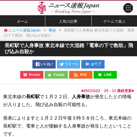
ホーム
人気の記事
ゲームで遊ぶ
ニュース速報Japan
事故
長町駅で人身事故 東北本線で大混雑「電車
の下で救助」飛び込み自殺か
長町駅で人身事故 東北本線で大混雑「電車の下で救助」飛
び込み自殺か
いいね！
ツイート
はてブ
Pocket
Feedly
RSS
LINE
■
2021/1/22 19：11
最終更新■
東北本線の
長町駅
で１月２２日、
人身事故
が発生したとの情報
が入りました。飛び込み自殺の可能性も。
発表によりますと１月２２日午後５時５８分ころ、東北本線の
長町駅で、電車と人が接触する人身事故が発生したということ
です。