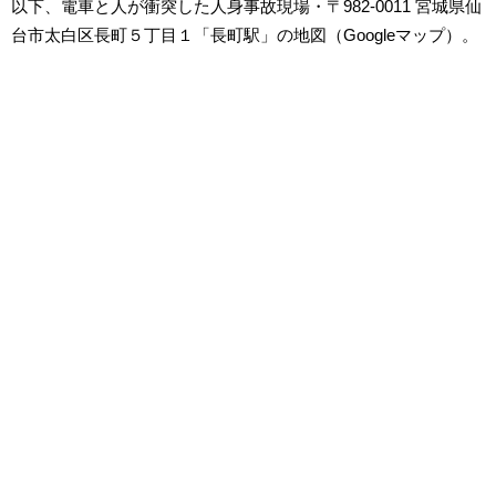
以下、電車と人が衝突した人身事故現場・〒982-0011 宮城県仙
台市太白区長町５丁目１「長町駅」の地図（Googleマップ）。