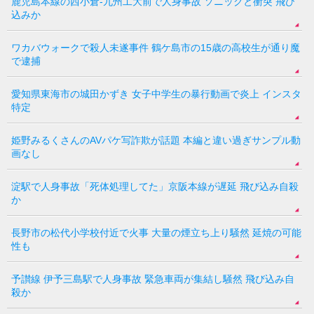
鹿児島本線の西小倉-九州工大前で人身事故 ソニックと衝突 飛び
込みか
ワカバウォークで殺人未遂事件 鶴ケ島市の15歳の高校生が通り魔
で逮捕
愛知県東海市の城田かずき 女子中学生の暴行動画で炎上 インスタ
特定
姫野みるくさんのAVパケ写詐欺が話題 本編と違い過ぎサンプル動
画なし
淀駅で人身事故「死体処理してた」京阪本線が遅延 飛び込み自殺
か
長野市の松代小学校付近で火事 大量の煙立ち上り騒然 延焼の可能
性も
予讃線 伊予三島駅で人身事故 緊急車両が集結し騒然 飛び込み自
殺か