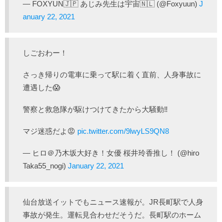
— FOXYUN🇯🇵 あじみ先生は宇宙🇳🇱 (@Foxyuun)
J
anuary 22, 2021
しごおわー！
さっき帰りの電車に乗って駅に着く直前、人身事故に
遭遇した😱
警察と救急隊が駆けつけてきたから大騒動‼️
マジ迷惑だよ😡
pic.twitter.com/9lwyLS9QN8
— ヒロ＠乃木坂大好き！女優 桜井玲香推し！ (@hiro
Taka55_nogi)
January 22, 2021
仙台放送イットでもニュース速報が。JR長町駅で人身
事故が発生。運転見合わせだそうだ。長町駅のホーム