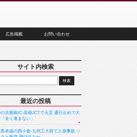
広告掲載
お問い合わせ
サイト内検索
最近の投稿
の京都南IC-高槻JCTで火災 通行止めで大
滞「全く進まない」
児島本線の西小倉-九州工大前で人身事故 ソ
ックと衝突 飛び込みか