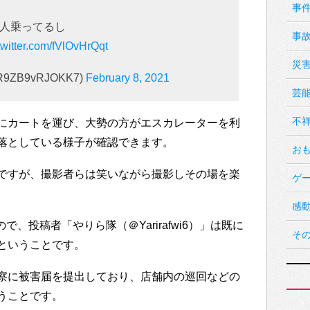
事
人乗ってるし
事
twitter.com/fVlOvHrQqt
災
ZB9vRJOKK7)
February 8, 2021
芸
不
にカートを運び、大勢の方がエスカレーターを利
落としている様子が確認できます。
お
ですが、撮影者らは笑いながら撮影しその場を楽
ゲ
感
ので、投稿者「やりら隊（＠Yarirafwi6）」は既に
そ
ということです。
察に被害届を提出しており、店舗内の巡回などの
うことです。