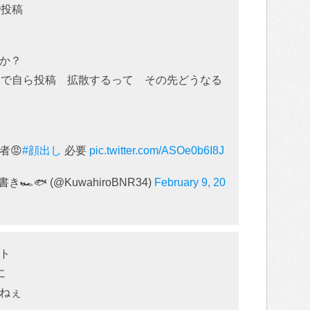
で投稿
か？
Sで自ら投稿 拡散するって その先どうなる
者😡
#顔出し
必要
pic.twitter.com/ASOe0b6I8J
き🏎🐟 (@KuwahiroBNR34)
February 9, 20
ト
に
ねぇ