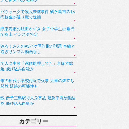
バウォークで殺人未遂事件 鶴ケ島市の15
の高校生が通り魔で逮捕
知県東海市の城田かずき 女子中学生の暴行
画で炎上 インスタ特定
野みるくさんのAVパケ写詐欺が話題 本編と
い過ぎサンプル動画なし
駅で人身事故「死体処理してた」京阪本線
遅延 飛び込み自殺か
野市の松代小学校付近で火事 大量の煙立ち
り騒然 延焼の可能性も
讃線 伊予三島駅で人身事故 緊急車両が集結
騒然 飛び込み自殺か
カテゴリー