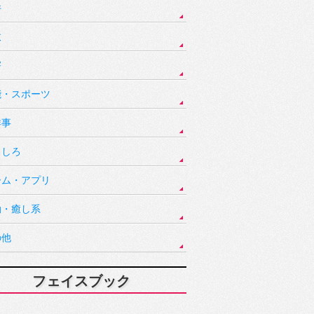
件
故
害
能・スポーツ
祥事
もしろ
ーム・アプリ
動・癒し系
の他
フェイスブック