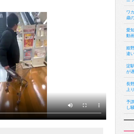
ワカ
歳
愛
動
姫
違
淀
が
長
上
予
し