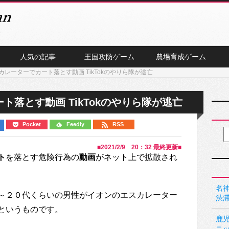
人気の記事
王国攻防ゲーム
農場育成ゲーム
レーターでカート落とす動画 TikTokのやりら隊が逃亡
落とす動画 TikTokのやりら隊が逃亡
Pocket
Feedly
RSS
■
2021/2/9 20：32
最終更新■
ト
を落とす危険行為の
動画
がネット上で拡散され
名神
～２０代くらいの男性がイオンのエスカレーター
渋
というものです。
鹿
ニ