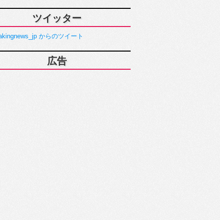
ツイッター
akingnews_jp からのツイート
広告