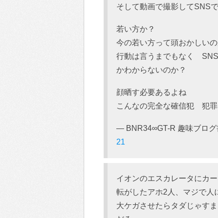
そして動画で撮影してSNS
若い方か？
今の若い方って頭おかしいの
行動は言うまでもなく SN
かわからないのか？
顔晒す必要あるよね
こんなの完全な確信犯 犯罪
— BNR34∞GT-R 趣味ブログ書
21
イオンのエスカレータにカー
転がしたアホ2人、マジで人
大ケガさせたらタダじゃすま