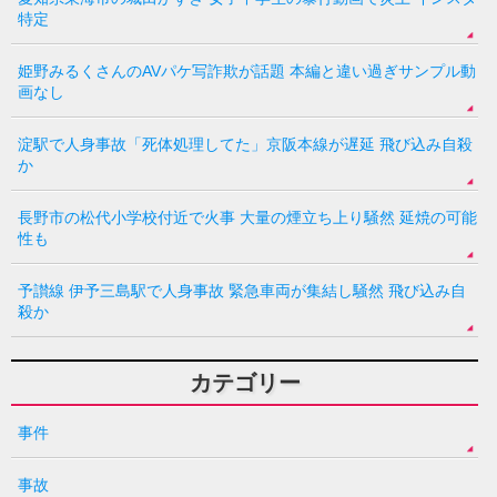
特定
姫野みるくさんのAVパケ写詐欺が話題 本編と違い過ぎサンプル動
画なし
淀駅で人身事故「死体処理してた」京阪本線が遅延 飛び込み自殺
か
長野市の松代小学校付近で火事 大量の煙立ち上り騒然 延焼の可能
性も
予讃線 伊予三島駅で人身事故 緊急車両が集結し騒然 飛び込み自
殺か
カテゴリー
事件
事故