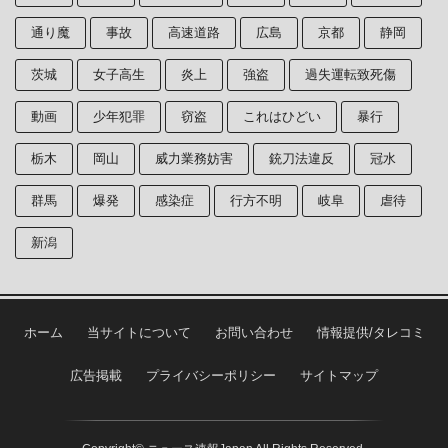
通り魔
事故
高速道路
広島
京都
静岡
茨城
女子高生
炎上
強盗
過失運転致死傷
動画
少年犯罪
窃盗
これはひどい
暴行
栃木
岡山
威力業務妨害
銃刀法違反
冠水
群馬
爆発
感染症
行方不明
岐阜
虐待
新潟
ホーム
当サイトについて
お問い合わせ
情報提供/タレコミ
広告掲載
プライバシーポリシー
サイトマップ