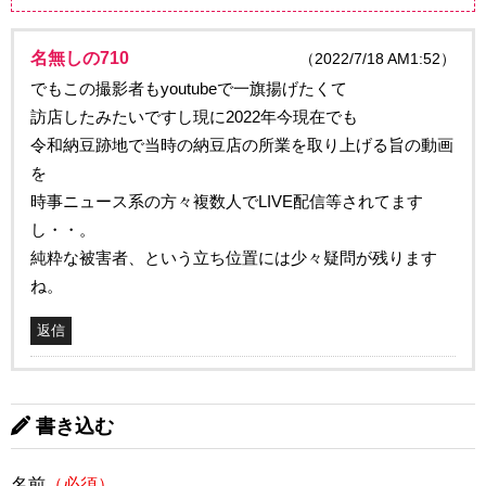
名無しの710
（2022/7/18 AM1:52）
でもこの撮影者もyoutubeで一旗揚げたくて
訪店したみたいですし現に2022年今現在でも
令和納豆跡地で当時の納豆店の所業を取り上げる旨の動画
を
時事ニュース系の方々複数人でLIVE配信等されてます
し・・。
純粋な被害者、という立ち位置には少々疑問が残ります
ね。
返信
書き込む
名前
（必須）