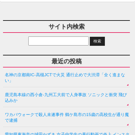
サイト内検索
最近の投稿
名神の京都南IC-高槻JCTで火災 通行止めで大渋滞「全く進まな
い」
鹿児島本線の西小倉-九州工大前で人身事故 ソニックと衝突 飛び
込みか
ワカバウォークで殺人未遂事件 鶴ケ島市の15歳の高校生が通り魔
で逮捕
愛知県東海市の城田かずき 女子中学生の暴行動画で炎上 インスタ