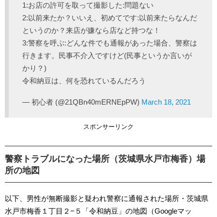
1:お店の許可を取って撮影した:問題ない
2:以前来たか？いいえ、初めてです:以前来たらなんだ
というのか？来店が嫌なら店など持つな！
3:警察を呼ぶ:どんな件でも通報があった場合、警察は
行きます。民事不介入ですけど(民事というか言いが
かり？)
令和納豆は、何を恐れているんだろう
— 初心者 (@21QBn40mERNEpPW)
March 18, 2021
スポンサーリンク
警察トラブルになった場所（茨城県水戸市梅香）場
所の地図
以下、男性が無断撮影と疑われ警察に通報された場所・茨城県
水戸市梅香１丁目２−５「令和納豆」の地図（Googleマッ