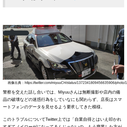
画像出典：https://twitter.com/miyuuCH/status/1372341809456635906/photo/1
警察を交えた話し合いでは、Miyuuさんは無断撮影や店内の備
品の破壊などの迷惑行為をしていなにも関わらず、店長はスマ
ートフォンのデータを見せるよう要求してきた模様。
このトラブルについてTwitter上では「自業自得とはいえ叩かれ
すぎてノイローゼになってるんじゃないの。もう廃業した方が