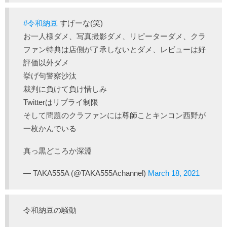
#令和納豆
すげーな(笑)
お一人様ダメ、写真撮影ダメ、リピーターダメ、クラ
ファン特典は店側が了承しないとダメ、レビューは好
評価以外ダメ
挙げ句警察沙汰
裁判に負けて負け惜しみ
Twitterはリプライ制限
そして問題のクラファンには尊師ことキンコン西野が
一枚かんでいる
真っ黒どころか深淵
— TAKA555A (@TAKA555Achannel)
March 18, 2021
令和納豆の騒動