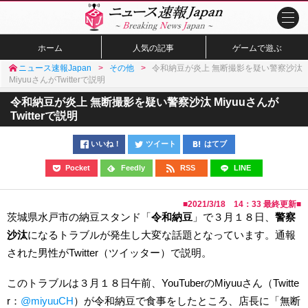
ホーム
人気の記事
ゲームで遊ぶ
ニュース速報Japan
その他
令和納豆が炎上 無断撮影を疑い警察沙汰
MiyuuさんがTwitterで説明
令和納豆が炎上 無断撮影を疑い警察沙汰 Miyuuさんが
Twitterで説明
いいね！
ツイート
はてブ
Pocket
Feedly
RSS
LINE
■
2021/3/18 14：33
最終更新■
茨城県水戸市の納豆スタンド「
令和納豆
」で３月１８日、
警察
沙汰
になるトラブルが発生し大変な話題となっています。通報
された男性がTwitter（ツイッター）で説明。
このトラブルは３月１８日午前、YouTuberのMiyuuさん（Twitte
r：
@miyuuCH
）が令和納豆で食事をしたところ、店長に「無断