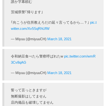
誰か字幕頼む
茨城県警｢帰ります｣
｢向こうが住所教えろだの延々言ってるから…？｣
pic.t
witter.com/Xv5SqRhUfW
— Miyuu (@miyuuCH)
March 18, 2021
令和納豆食べたら警察呼ばれたw
pic.twitter.com/wmR
3Cv8qAG
— Miyuu (@miyuuCH)
March 18, 2021
誓って言っときますが
無断撮影はしてません
店内備品も破壊してません