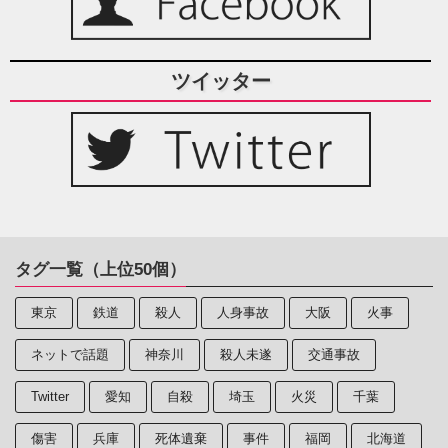
ツイッター
タグ一覧（上位50個）
東京
鉄道
殺人
人身事故
大阪
火事
ネットで話題
神奈川
殺人未遂
交通事故
Twitter
愛知
自殺
埼玉
火災
千葉
傷害
兵庫
死体遺棄
事件
福岡
北海道