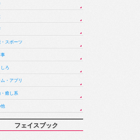
件
故
害
能・スポーツ
祥事
もしろ
ーム・アプリ
動・癒し系
の他
フェイスブック