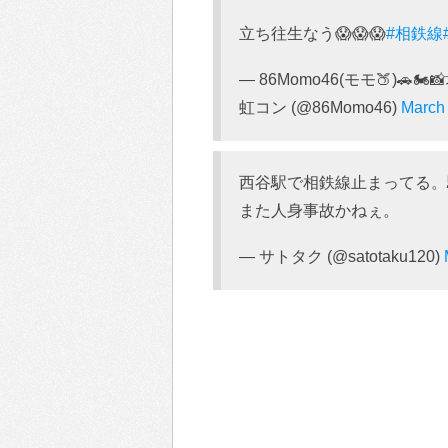
立ち往生なう😱😱😱
#相鉄線
— 86Momo46(モモ🍑)🚗
虹コン (@86Momo46)
March
西谷駅で相鉄線止まってる。
また人身事故かねぇ。
— サトタク (@satotaku120)