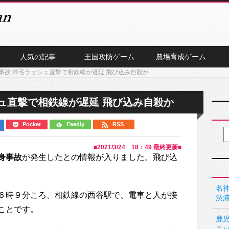
人気の記事
王国攻防ゲーム
農場育成ゲーム
事故 帰宅ラッシュ直撃で相鉄線が遅延 飛び込み自殺か
ュ直撃で相鉄線が遅延 飛び込み自殺か
Pocket
Feedly
RSS
■
2021/3/24 18：49
最終更新■
身事故
が発生したとの情報が入りました。飛び込
名神
６時９分ころ、相鉄線の西谷駅で、電車と人が接
渋
ことです。
鹿
ニ