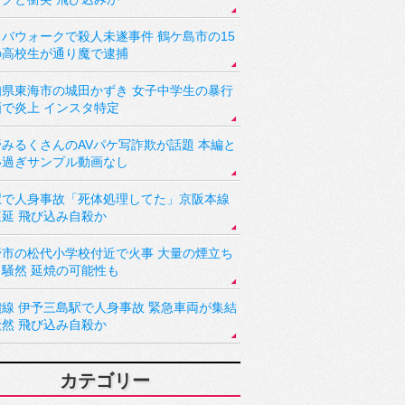
バウォークで殺人未遂事件 鶴ケ島市の15
の高校生が通り魔で逮捕
知県東海市の城田かずき 女子中学生の暴行
画で炎上 インスタ特定
野みるくさんのAVパケ写詐欺が話題 本編と
い過ぎサンプル動画なし
駅で人身事故「死体処理してた」京阪本線
遅延 飛び込み自殺か
野市の松代小学校付近で火事 大量の煙立ち
り騒然 延焼の可能性も
讃線 伊予三島駅で人身事故 緊急車両が集結
騒然 飛び込み自殺か
カテゴリー