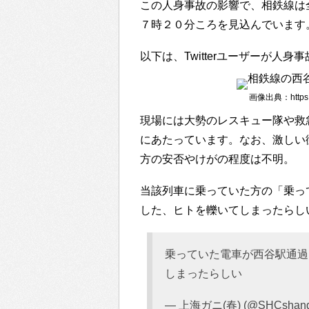
この人身事故の影響で、相鉄線は
７時２０分ころを見込んでいます
以下は、Twitterユーザーが人
画像出典：https://
現場には大勢のレスキュー隊や救
にあたっています。なお、激しい
方の安否やけがの程度は不明。
当該列車に乗っていた方の「乗っ
した、ヒトを轢いてしまったらし
乗っていた電車が西谷駅通過
しまったらしい
— 上海ガニ(春) (@SHCshangh