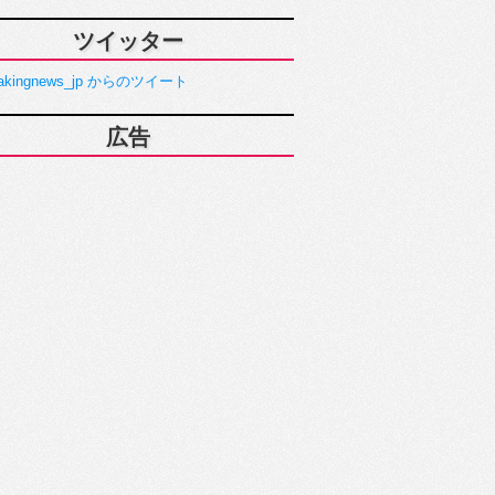
ツイッター
akingnews_jp からのツイート
広告