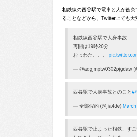
相鉄線の西谷駅で電車と人が衝突
ることなどから、Twitter上で
相鉄線西谷駅で人身事故
再開は19時20分
おっわた、、、
pic.twitter
— @adgjmptw0302pjgdaw (
西谷駅で人身事故とのこと
#
— 全部假的 (@jia4de)
March
西谷駅で止まった相鉄、すご