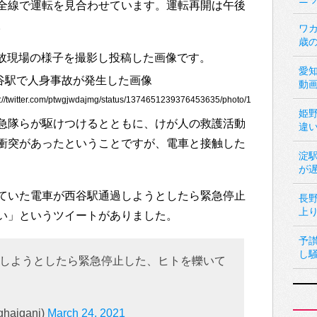
全線で運転を見合わせています。運転再開は午後
。
ワカ
歳
身事故現場の様子を撮影し投稿した画像です。
愛
動
twitter.com/ptwgjwdajmg/status/1374651239376453635/photo/1
姫
急隊らが駆けつけるとともに、けが人の救護活動
違
衝突があったということですが、電車と接触した
淀
が
ていた電車が西谷駅通過しようとしたら緊急停止
長
上
い」というツイートがありました。
予
し
しようとしたら緊急停止した、ヒトを轢いて
aigani)
March 24, 2021