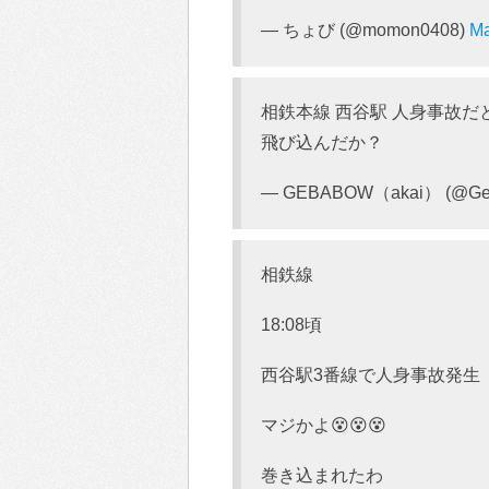
— ちょび (@momon0408)
Ma
相鉄本線 西谷駅 人身事故だ
飛び込んだか？
— GEBABOW（akai） (@Ge
相鉄線
18:08頃
西谷駅3番線で人身事故発生
マジかよ😵😵😵
巻き込まれたわ