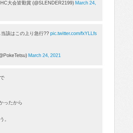
C大会皆勤賞 (@SLENDER2199)
March 24,
…当該はこの上り急行??
pic.twitter.com/fxYLLfs
okeTetsu)
March 24, 2021
で
かったから
う。