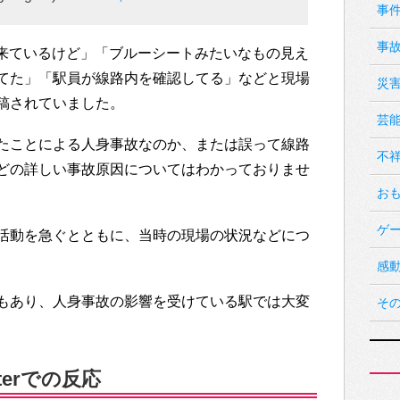
事
事
救急車来ているけど」「ブルーシートみたいなもの見え
てた」「駅員が線路内を確認してる」などと現場
災
稿されていました。
芸
たことによる人身事故なのか、または誤って線路
不
どの詳しい事故原因についてはわかっておりませ
お
ゲ
活動を急ぐとともに、当時の現場の状況などにつ
感
もあり、人身事故の影響を受けている駅では大変
そ
terでの反応