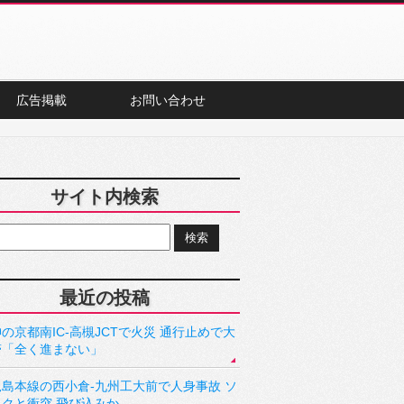
広告掲載
お問い合わせ
サイト内検索
最近の投稿
の京都南IC-高槻JCTで火災 通行止めで大
滞「全く進まない」
児島本線の西小倉-九州工大前で人身事故 ソ
ックと衝突 飛び込みか