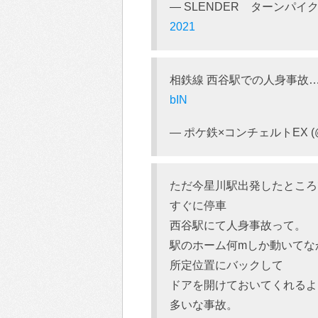
— SLENDER ターンパイクH
2021
相鉄線 西谷駅での人身事故
bIN
— ポケ鉄×コンチェルトEX (@P
ただ今星川駅出発したところ
すぐに停車
西谷駅にて人身事故って。
駅のホーム何mしか動いてな
所定位置にバックして
ドアを開けておいてくれるよ
多いな事故。