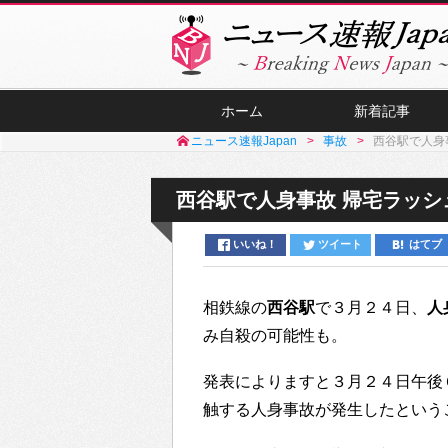
ホーム
新着記事
ニュース速報Japan
事故
西谷駅で人身
西谷駅で人身事故 帰宅ラッシ
いいね！
ツイート
はてブ
相鉄線の
西谷駅
で３月２４日、
人
み自殺の可能性も。
発表によりますと３月２４日午後
触する人身事故が発生したという