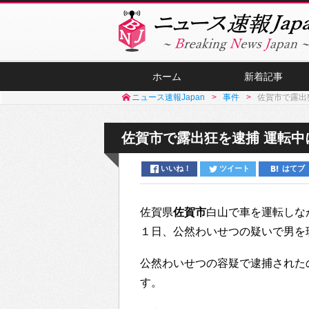
ホーム
新着記事
ニュース速報Japan
事件
佐賀市で露出
佐賀市で露出狂を逮捕 運転
いいね！
ツイート
はてブ
佐賀県
佐賀市
白山で車を運転しな
１日、公然わいせつの疑いで男を
公然わいせつの容疑で逮捕された
す。