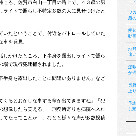
時ころ、佐賀市白山一丁目の路上で、４３歳の男
しライトで照らし不特定多数の人に見せつけたと
ワカ
歳
愛
ていたということで、付近をパトロールしていた
動
な車を発見。
姫
違
話しかけたところ、下半身を露出しライトで照ら
の場で現行犯逮捕されました。
淀
が
下半身を露出したことに間違いありません」など
長
上
てくるとおかしな事する輩が出てきますね」「犯
予
の想像したら笑える」「刑務所寄りも病院へ入れ
し
してたってことか…」などと様々な声が多数投稿