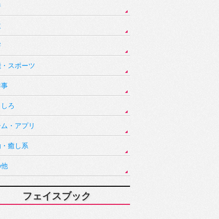
件
故
害
能・スポーツ
祥事
もしろ
ーム・アプリ
動・癒し系
の他
フェイスブック