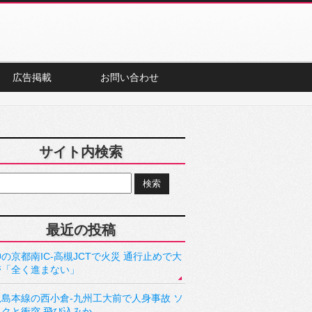
広告掲載
お問い合わせ
サイト内検索
最近の投稿
の京都南IC-高槻JCTで火災 通行止めで大
滞「全く進まない」
児島本線の西小倉-九州工大前で人身事故 ソ
ックと衝突 飛び込みか