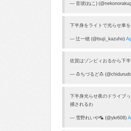
— 音琥(ねこ) (@nekonorakug
下半身をライトで光らせ車を
— 辻一穂 (@tsuji_kazuho)
Ap
佐賀はゾンビィおるから下半
— 🍮ちづるど🍮 (@chidurud
下半身光らせ夜のドライブっ
捕されるわ
— 雪野れいや🦜 (@ykr608)
A