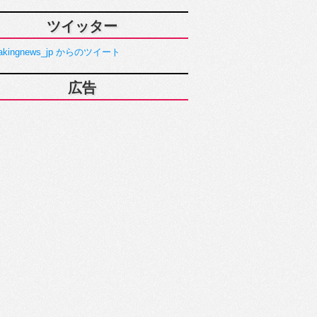
ツイッター
akingnews_jp からのツイート
広告