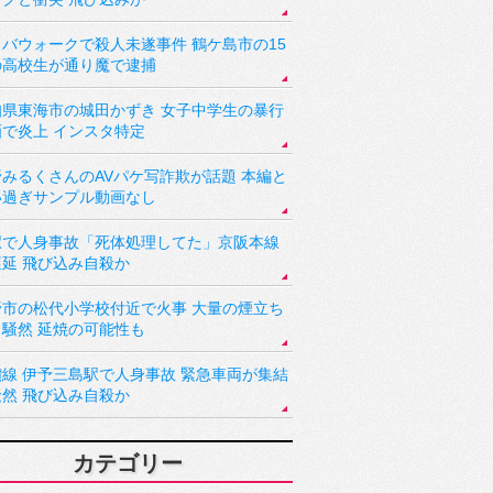
バウォークで殺人未遂事件 鶴ケ島市の15
の高校生が通り魔で逮捕
知県東海市の城田かずき 女子中学生の暴行
画で炎上 インスタ特定
野みるくさんのAVパケ写詐欺が話題 本編と
い過ぎサンプル動画なし
駅で人身事故「死体処理してた」京阪本線
遅延 飛び込み自殺か
野市の松代小学校付近で火事 大量の煙立ち
り騒然 延焼の可能性も
讃線 伊予三島駅で人身事故 緊急車両が集結
騒然 飛び込み自殺か
カテゴリー