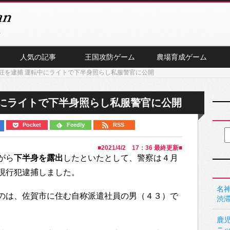
人気の記事
王国攻防ゲーム
農場育成ゲーム
狂を逮捕 運転中にライトで下半身照らし私服警官に公開
中にライトで下半身照らし私服警官に公開
Pocket
Feedly
RSS
■
2021/4/2 17：36
最終更新■
がら
下半身を露出
したといたとして、警察は４月
現行犯逮捕しました。
名神
のは、佐賀市に住む自称派遣社員の男（４３）で
渋
鹿
ニ