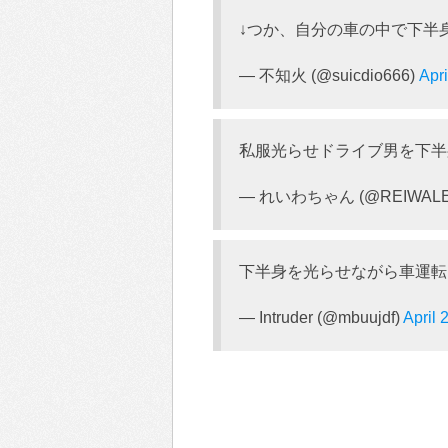
↓つか、自分の車の中で下半
— 不知火 (@suicdio666)
Apri
私服光らせドライブ男を下半
— れいわちゃん (@REIWALE
下半身を光らせながら車運転
— Intruder (@mbuujdf)
April 