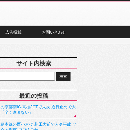
広告掲載
お問い合わせ
サイト内検索
最近の投稿
の京都南IC-高槻JCTで火災 通行止めで大
滞「全く進まない」
児島本線の西小倉-九州工大前で人身事故 ソ
ックと衝突 飛び込みか