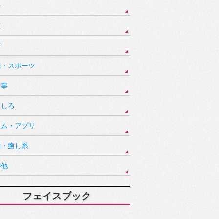
件
故
害
能・スポーツ
祥事
もしろ
ーム・アプリ
動・癒し系
の他
フェイスブック