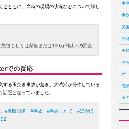
事
くとともに、当時の現場の状況などについて詳し
事
災
芸
懲役もしくは禁錮または100万円以下の罰金
不
お
terでの反応
ゲ
衝突する玉突き事故が起き、大渋滞が発生している
感
大変な話題となっていました。
そ
乙。
#名阪国道
#事故
#事故したて
#ほやほ
xS2