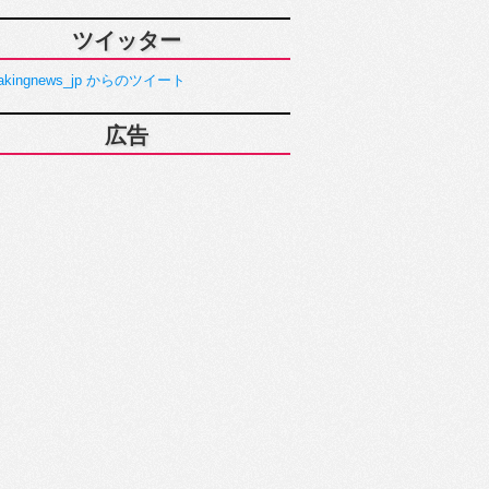
ツイッター
akingnews_jp からのツイート
広告