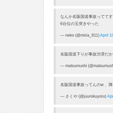
なんか名阪国道事故っててす
6台位の玉突きやった
— neko (@miria_811)
April 1
名阪国道下りが事故渋滞だか
— matsumushi (@matsumush
名阪国道事故ってんのw 、
— さくや (@juurokuyoru)
Apr