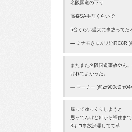
名阪国道の下り
高峯SA手前くらいで
5台くらい盛大に事故ってた
— ミナモきゅん🇯🇵RC8R (@
またまた名阪国道事故やん。
けれてよかった。
— マーチー (@zx900ct0m04
帰ってゆっくりしようと
思ってんけど針から福住まで
8キロ事故渋滞してて草