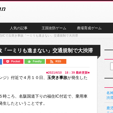
人気の記事
王国攻防ゲーム
農場育成ゲーム
住ICで玉突き事故「一ミリも進まない」交通規制で大渋滞
故「一ミリも進まない」交通規制で大渋滞
Pocket
Feedly
RSS
■
2021/4/10 18：39
最終更新■
ェンジ）付近で４月１０日、
玉突き事故
が発生した
名神
５時ころ、名阪国道下りの福住IC付近で、乗用車
渋
発生したということです。
鹿
ニ