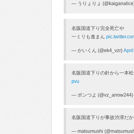
— うりょりょ (@kaiganalice
名阪国道下り完全死亡や
一ミリも進まん
pic.twitter
— かいくん (@ek4_vzr)
Apri
名阪国道下りの針から一本
pvu
— ポンつよ (@vz_arrow244
名阪国道下りが事故渋滞だか
— matsumushi (@matsumush