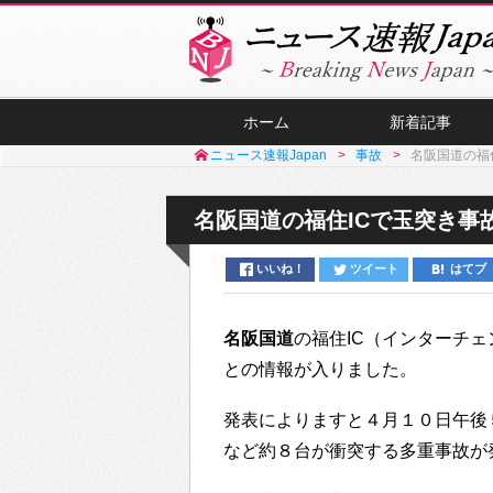
ホーム
新着記事
ニュース速報Japan
事故
名阪国道の福
名阪国道の福住ICで玉突き事
いいね！
ツイート
はてブ
名阪国道
の福住IC（インターチ
との情報が入りました。
発表によりますと４月１０日午後
など約８台が衝突する多重事故が