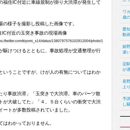
の福住IC付近に車線規制が掛り大渋滞が発生して
ワカ
歳
故現場の様子を撮影し投稿した画像です。
愛
動
/twitter.com/kiyomi_s14/status/1380797576102912004/photo/1
姫
が駆けつけるとともに、事故処理が交通整理が行
違
淀
が
ということですが、けが人の有無についてはわか
長
上
本松あたり事故渋滞」「玉突きで大渋滞。車のパーツ散
予
トが大破してた」「４、５台くらいの衝突で大渋
し
イートが多数投稿されていました。
てはわかっておりません。