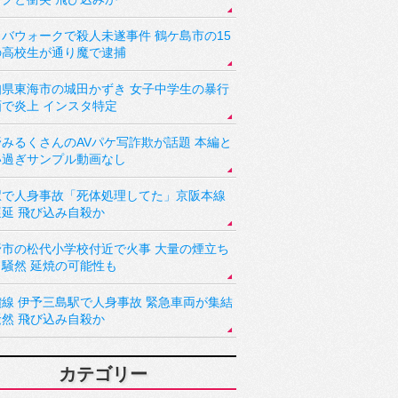
バウォークで殺人未遂事件 鶴ケ島市の15
の高校生が通り魔で逮捕
知県東海市の城田かずき 女子中学生の暴行
画で炎上 インスタ特定
野みるくさんのAVパケ写詐欺が話題 本編と
い過ぎサンプル動画なし
駅で人身事故「死体処理してた」京阪本線
遅延 飛び込み自殺か
野市の松代小学校付近で火事 大量の煙立ち
り騒然 延焼の可能性も
讃線 伊予三島駅で人身事故 緊急車両が集結
騒然 飛び込み自殺か
カテゴリー