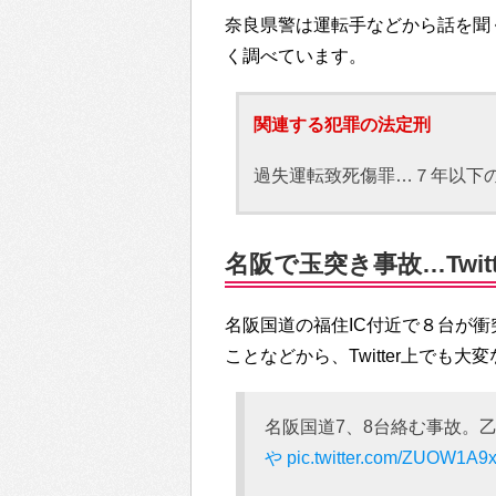
奈良県警は運転手などから話を聞
く調べています。
関連する犯罪の法定刑
過失運転致死傷罪…７年以下の
名阪で玉突き事故…Twit
名阪国道の福住IC付近で８台が
ことなどから、Twitter上でも
名阪国道7、8台絡む事故。
や
pic.twitter.com/ZUOW1A9