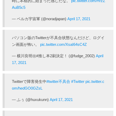
時に本格的に始まった感じだな。
pic.twitter.com/HrzZ
AuB5c5
— ベルカ宇宙軍 (@noradjapan)
April 17, 2021
パソコン版のTwitterが不具合状態なんだけど、ログイ
ン画面が怖い。
pic.twitter.com/XsaI64sC4Z
— 横川良明㊗️#推し本2刷決定！ (@fudge_2002)
April
17, 2021
Twitterで障害発生中
#twitter不具合
#Twitter
pic.twitter.c
om/hedGO0GZsL
— ふぅ (@huxukunn)
April 17, 2021