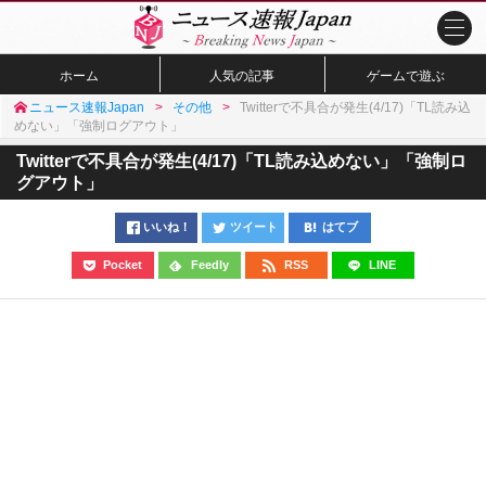
ホーム
人気の記事
ゲームで遊ぶ
ニュース速報Japan
その他
Twitterで不具合が発生(4/17)「TL読み込
めない」「強制ログアウト」
Twitterで不具合が発生(4/17)「TL読み込めない」「強制ロ
グアウト」
いいね！
ツイート
はてブ
Pocket
Feedly
RSS
LINE