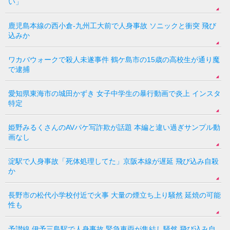
い」
鹿児島本線の西小倉-九州工大前で人身事故 ソニックと衝突 飛び
込みか
ワカバウォークで殺人未遂事件 鶴ケ島市の15歳の高校生が通り魔
で逮捕
愛知県東海市の城田かずき 女子中学生の暴行動画で炎上 インスタ
特定
姫野みるくさんのAVパケ写詐欺が話題 本編と違い過ぎサンプル動
画なし
淀駅で人身事故「死体処理してた」京阪本線が遅延 飛び込み自殺
か
長野市の松代小学校付近で火事 大量の煙立ち上り騒然 延焼の可能
性も
予讃線 伊予三島駅で人身事故 緊急車両が集結し騒然 飛び込み自