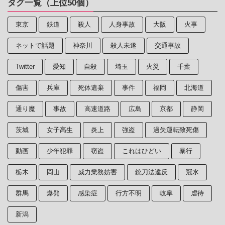
タグ一覧（上位50個）
東京
鉄道
殺人
人身事故
大阪
火事
ネットで話題
神奈川
殺人未遂
交通事故
Twitter
愛知
自殺
埼玉
火災
千葉
傷害
兵庫
死体遺棄
事件
福岡
北海道
通り魔
事故
高速道路
広島
京都
静岡
茨城
女子高生
炎上
強盗
過失運転致死傷
動画
少年犯罪
窃盗
これはひどい
暴行
栃木
岡山
威力業務妨害
銃刀法違反
冠水
群馬
爆発
感染症
行方不明
岐阜
虐待
新潟