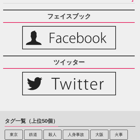
フェイスブック
ツイッター
タグ一覧（上位50個）
東京
鉄道
殺人
人身事故
大阪
火事