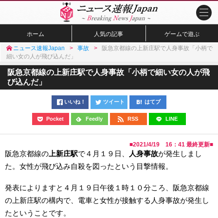
ホーム
人気の記事
ゲームで遊ぶ
ニュース速報Japan
事故
阪急京都線の上新庄駅で人身事故「小柄で
細い女の人が飛び込んだ」
阪急京都線の上新庄駅で人身事故「小柄で細い女の人が飛
び込んだ」
いいね！
ツイート
はてブ
Pocket
Feedly
RSS
LINE
■
2021/4/19 16：41
最終更新■
阪急京都線の
上新庄駅
で４月１９日、
人身事故
が発生しまし
た。女性が飛び込み自殺を図ったという目撃情報。
発表によりますと４月１９日午後１時１０分ころ、阪急京都線
の上新庄駅の構内で、電車と女性が接触する人身事故が発生し
たということです。