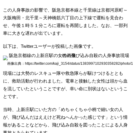
この人身事故の影響で、阪急京都本線と千里線は京都河原町～
大阪梅田・北千里～天神橋筋六丁目の上下線で運転を見合わ
せ、午後１時５１分ころに運転を再開しました。なお、一部列
車に大きな遅れが出ています。
以下は、Twitterユーザーが投稿した画像です。
画像出典：https://twitter.com/kaji_3154/status/1383997102930358282/photo/1
現場には大勢のレスキュー隊や救急隊らが駆けつけるととも
に、救助活動が行われました。電車と接触した女性は頭から血
を流していたということですが、幸い命に別状はないというこ
とです。
当時、上新庄駅にいた方の「めちゃくちゃ小柄で細い女の人
が、飛び込んだはええけど死ねへんかった感じです」という情
報があることなどから、飛び込み自殺を図ったことによる人身
事故とみられています。