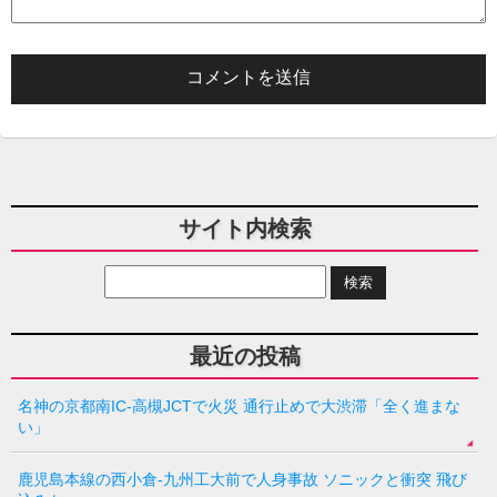
サイト内検索
最近の投稿
名神の京都南IC-高槻JCTで火災 通行止めで大渋滞「全く進まな
い」
鹿児島本線の西小倉-九州工大前で人身事故 ソニックと衝突 飛び