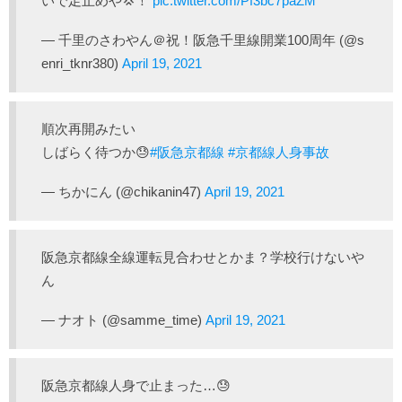
いで足止めや💢！
pic.twitter.com/Pf3bc7paZM
— 千里のさわやん＠祝！阪急千里線開業100周年 (@s
enri_tknr380)
April 19, 2021
順次再開みたい
しばらく待つか😓
#阪急京都線
#京都線人身事故
— ちかにん (@chikanin47)
April 19, 2021
阪急京都線全線運転見合わせとかま？学校行けないや
ん
— ナオト (@samme_time)
April 19, 2021
阪急京都線人身で止まった…😓