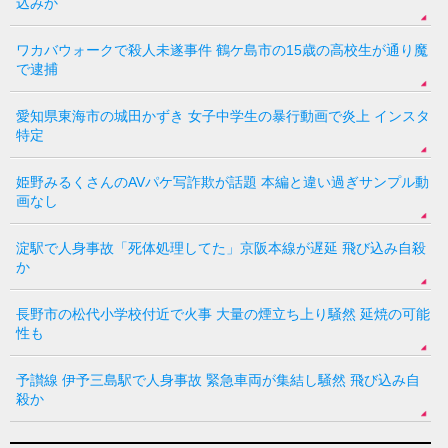
込みか
ワカバウォークで殺人未遂事件 鶴ケ島市の15歳の高校生が通り魔
で逮捕
愛知県東海市の城田かずき 女子中学生の暴行動画で炎上 インスタ
特定
姫野みるくさんのAVパケ写詐欺が話題 本編と違い過ぎサンプル動
画なし
淀駅で人身事故「死体処理してた」京阪本線が遅延 飛び込み自殺
か
長野市の松代小学校付近で火事 大量の煙立ち上り騒然 延焼の可能
性も
予讃線 伊予三島駅で人身事故 緊急車両が集結し騒然 飛び込み自
殺か