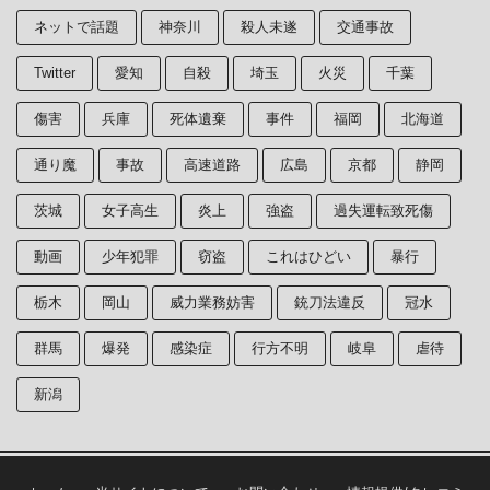
ネットで話題
神奈川
殺人未遂
交通事故
Twitter
愛知
自殺
埼玉
火災
千葉
傷害
兵庫
死体遺棄
事件
福岡
北海道
通り魔
事故
高速道路
広島
京都
静岡
茨城
女子高生
炎上
強盗
過失運転致死傷
動画
少年犯罪
窃盗
これはひどい
暴行
栃木
岡山
威力業務妨害
銃刀法違反
冠水
群馬
爆発
感染症
行方不明
岐阜
虐待
新潟