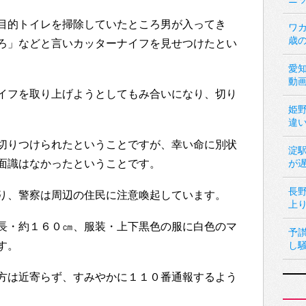
目的トイレを掃除していたところ男が入ってき
ワカ
歳
ろ」などと言いカッターナイフを見せつけたとい
愛
動
イフを取り上げようとしてもみ合いになり、切り
姫
違
切りつけられたということですが、幸い命に別状
淀
面識はなかったということです。
が
長
り、警察は周辺の住民に注意喚起しています。
上
長・約１６０㎝、服装・上下黒色の服に白色のマ
予
す。
し
方は近寄らず、すみやかに１１０番通報するよう