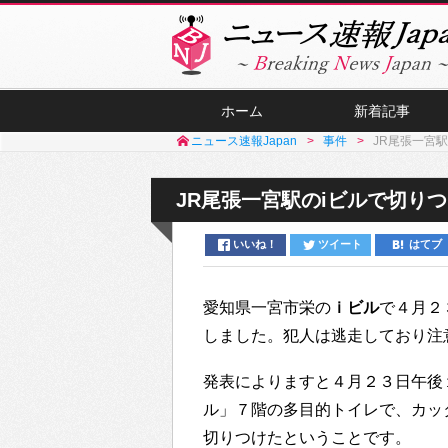
ホーム
新着記事
ニュース速報Japan
事件
JR尾張一宮
JR尾張一宮駅のiビルで切り
いいね！
ツイート
はてブ
愛知県一宮市栄の
ｉビル
で４月２
しました。犯人は逃走しており注
発表によりますと４月２３日午後
ル」７階の多目的トイレで、カッ
切りつけたということです。