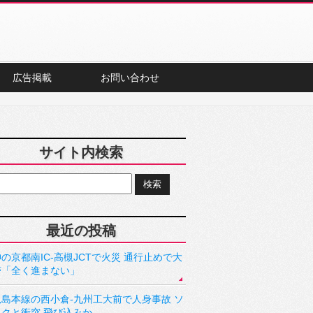
広告掲載
お問い合わせ
サイト内検索
最近の投稿
の京都南IC-高槻JCTで火災 通行止めで大
滞「全く進まない」
児島本線の西小倉-九州工大前で人身事故 ソ
ックと衝突 飛び込みか