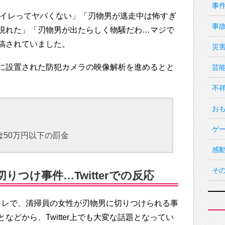
事
トイレってヤバくない」「刃物男が逃走中は怖すぎ
事
現れた」「刃物男が出たらしく物騒だわ…マジで
稿されていました。
災
に設置された防犯カメラの映像解析を進めるとと
芸
。
不
お
ゲ
は50万円以下の罰金
感
そ
りつけ事件…Twitterでの反応
トイレで、清掃員の女性が刃物男に切りつけられる事
などから、Twitter上でも大変な話題となってい