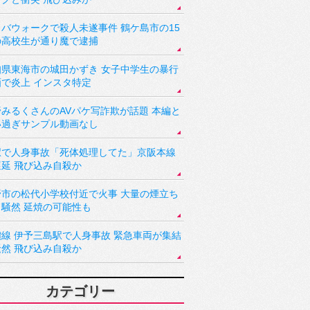
バウォークで殺人未遂事件 鶴ケ島市の15
の高校生が通り魔で逮捕
知県東海市の城田かずき 女子中学生の暴行
画で炎上 インスタ特定
野みるくさんのAVパケ写詐欺が話題 本編と
い過ぎサンプル動画なし
駅で人身事故「死体処理してた」京阪本線
遅延 飛び込み自殺か
野市の松代小学校付近で火事 大量の煙立ち
り騒然 延焼の可能性も
讃線 伊予三島駅で人身事故 緊急車両が集結
騒然 飛び込み自殺か
カテゴリー