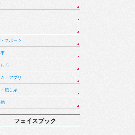
件
故
害
能・スポーツ
祥事
もしろ
ーム・アプリ
動・癒し系
の他
フェイスブック