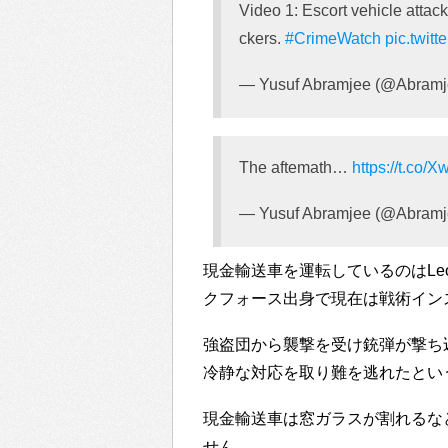
Video 1: Escort vehicle attac
ckers.
#CrimeWatch
pic.twi
— Yusuf Abramjee (@Abramj
The aftemath…
https://t.co/
— Yusuf Abramjee (@Abramj
現金輸送車を運転しているのはLeo
クフォース出身で現在は戦術イン
強盗団から襲撃を受け銃弾が撃ち込ま
冷静な対応を取り難を逃れたとい
現金輸送車は窓ガラスが割れるな
せん。