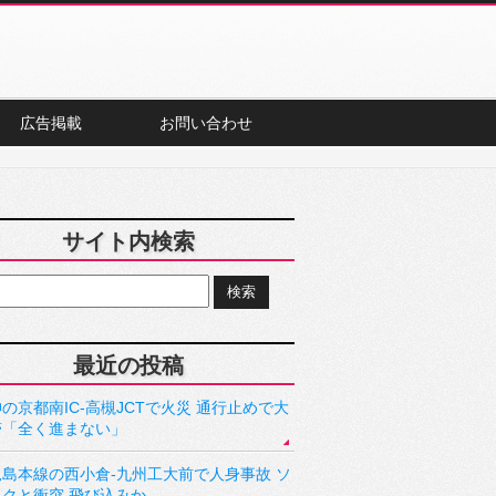
広告掲載
お問い合わせ
サイト内検索
最近の投稿
の京都南IC-高槻JCTで火災 通行止めで大
滞「全く進まない」
児島本線の西小倉-九州工大前で人身事故 ソ
ックと衝突 飛び込みか