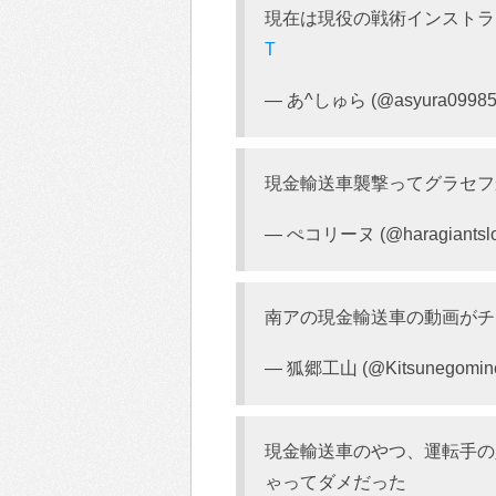
現在は現役の戦術インスト
T
— あ^しゅら (@asyura09985
現金輸送車襲撃ってグラセフ
— ぺコリーヌ (@haragiantsl
南アの現金輸送車の動画がチ
— 狐郷工山 (@Kitsunegomin
現金輸送車のやつ、運転手の
ゃってダメだった