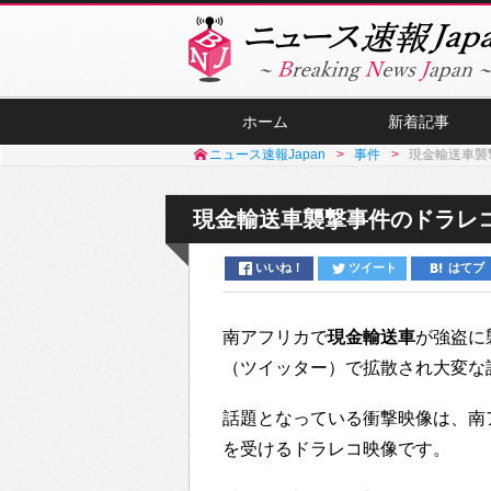
ホーム
新着記事
ニュース速報Japan
事件
現金輸送車襲
現金輸送車襲撃事件のドラレ
いいね！
ツイート
はてブ
南アフリカで
現金輸送車
が強盗に
（ツイッター）で拡散され大変な
話題となっている衝撃映像は、南
を受けるドラレコ映像です。