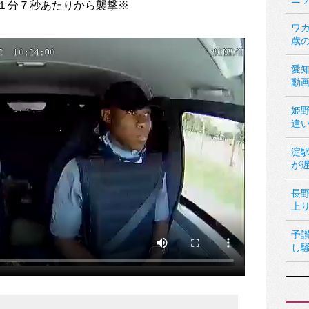
１分７秒あたりから襲撃※
ワカ
歳
愛
動
姫
違
淀
が
長
上
予
し