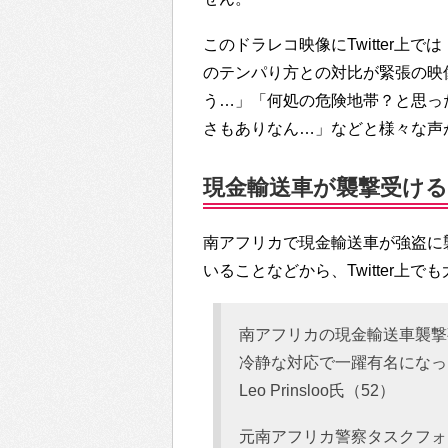
このドラレコ映像にTwitter
のテンパり方との対比が緊張の映
う…」「何処の危険地帯？と思っ
さもありなん…」などと様々な声
現金輸送車が襲撃受けるド
南アフリカで現金輸送車が強盗に
いることなどから、Twitter上
南アフリカの現金輸送車襲撃
冷静な対応で一躍有名になっ
Leo Prinsloo氏（52）
元南アフリカ警察タスクフォ