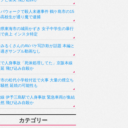
バウォークで殺人未遂事件 鶴ケ島市の15
の高校生が通り魔で逮捕
知県東海市の城田かずき 女子中学生の暴行
画で炎上 インスタ特定
野みるくさんのAVパケ写詐欺が話題 本編と
い過ぎサンプル動画なし
駅で人身事故「死体処理してた」京阪本線
遅延 飛び込み自殺か
野市の松代小学校付近で火事 大量の煙立ち
り騒然 延焼の可能性も
讃線 伊予三島駅で人身事故 緊急車両が集結
騒然 飛び込み自殺か
カテゴリー