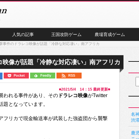
人気の記事
王国攻防ゲーム
農場育成ゲーム
撃事件のドラレコ映像が話題「冷静な対応凄い」南アフリカ
コ映像が話題「冷静な対応凄い」南アフリカ
Pocket
Feedly
RSS
■
2021/5/4 14：15
最終更新■
襲われる事件があり、その
ドラレコ映像
がTwitter
話題となっています。
名神
アフリカで現金輸送車が武装した強盗団から襲撃
渋
鹿
ニ