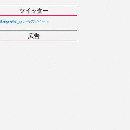
ツイッター
akingnews_jp からのツイート
広告