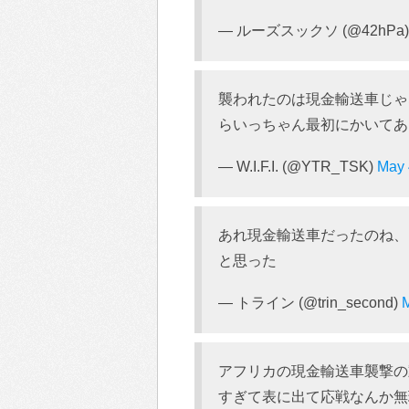
— ルーズスックソ (@42hPa
襲われたのは現金輸送車じゃ
らいっちゃん最初にかいてあ
— W.I.F.I. (@YTR_TSK)
May 
あれ現金輸送車だったのね、
と思った
— トライン (@trin_second)
M
アフリカの現金輸送車襲撃の
すぎて表に出て応戦なんか無