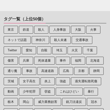
タグ一覧（上位50個）
東京
鉄道
殺人
人身事故
大阪
火事
ネットで話題
神奈川
殺人未遂
交通事故
Twitter
愛知
自殺
埼玉
火災
千葉
傷害
兵庫
死体遺棄
事件
福岡
北海道
通り魔
事故
高速道路
広島
京都
静岡
茨城
女子高生
炎上
強盗
過失運転致死傷
動画
少年犯罪
窃盗
これはひどい
暴行
栃木
岡山
威力業務妨害
銃刀法違反
冠水