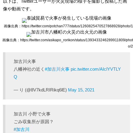
以下は、Twitterユーザーが火災現場の様子を撮影し投稿した画
像や動画です。
画像出典：https://twitter.com/potchan777/status/1260825470527868928/photo/1
画像出典：https://twitter.com/asikapo_rorikon/status/1393433246289911809/phot
o/2
加古川火事
八幡神社の近く
#加古川火事
pic.twitter.com/AIclYVTLY
Q
— り (@8V7kdLRIRikq6lE)
May 15, 2021
加古川 小野で火事
ごみ収集所が原因？
#加古川