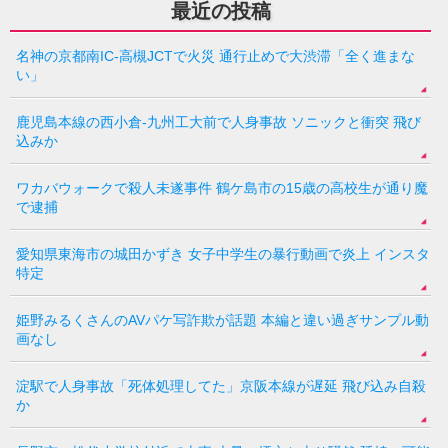
最近の投稿
名神の京都南IC-高槻JCTで火災 通行止めで大渋滞「全く進まな
い」
鹿児島本線の西小倉-九州工大前で人身事故 ソニックと衝突 飛び
込みか
ワカバウォークで殺人未遂事件 鶴ケ島市の15歳の高校生が通り魔
で逮捕
愛知県東海市の城田かずき 女子中学生の暴行動画で炎上 インスタ
特定
姫野みるくさんのAVパケ写詐欺が話題 本編と違い過ぎサンプル動
画なし
淀駅で人身事故「死体処理してた」京阪本線が遅延 飛び込み自殺
か