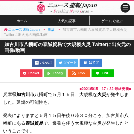
ホーム
人気の記事
ゲームで遊ぶ
ニュース速報Japan
事故
加古川市八幡町の泰誠貿易で大規模火災
Twitterに出火元の画像/動画
加古川市八幡町の泰誠貿易で大規模火災 Twitterに出火元の
画像/動画
いいね！
ツイート
はてブ
Pocket
Feedly
RSS
LINE
■
2021/5/15 17：32
最終更新■
兵庫県
加古川市
八幡町で５月１５日、大規模な
火災
が発生しま
した。延焼の可能性も。
発表によりますと５月１５日午後０時３０分ころ、加古川市八
幡町にある
泰誠貿易
で、爆発を伴う大規模な火災が発生したと
いうことです。