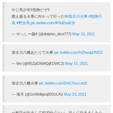
やじ馬少年!!危険だぞ!!
燃え盛る火事に向かって行った!!
#加古川火事
#危険行
為
#野次馬
pic.twitter.com/lF0oEhaE3f
— やっしー😱‼️ (@dolphin_dive777)
May 15, 2021
加古川八幡あたりで火事
pic.twitter.com/HZhwqdJND2
— Mo (@8SZpf2NMQjEDWC2)
May 15, 2021
加古川八幡火事
pic.twitter.com/DXCOuccdsE
— 海月 (@1mWdbjvqIDDzLXi)
May 15, 2021
一枚目が出火して約20分ぐらい、近くに行きましたら