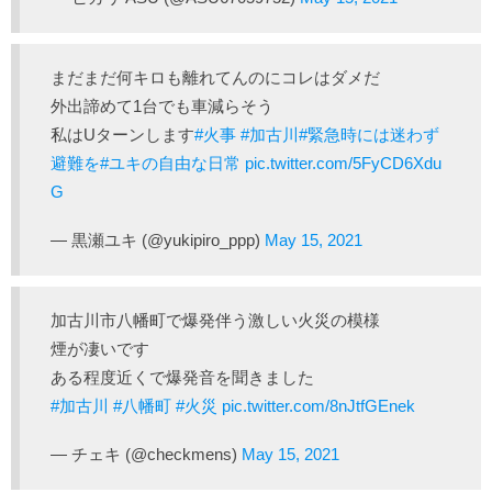
まだまだ何キロも離れてんのにコレはダメだ
外出諦めて1台でも車減らそう
私はUターンします
#火事
#加古川
#緊急時には迷わず
避難を
#ユキの自由な日常
pic.twitter.com/5FyCD6Xdu
G
— 黒瀬ユキ (@yukipiro_ppp)
May 15, 2021
加古川市八幡町で爆発伴う激しい火災の模様
煙が凄いです
ある程度近くで爆発音を聞きました
#加古川
#八幡町
#火災
pic.twitter.com/8nJtfGEnek
— チェキ (@checkmens)
May 15, 2021