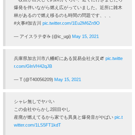
爆発を伴いながら燃え広がっていました。近所に雑木
林があるので燃え移るのも時間の問題です、、、
#火事#加古川
pic.twitter.com/1Eu2M6Zn9O
— アイスラテ🍨☕️ (@ic_ugi)
May 15, 2021
兵庫県加古川市八幡町にある貿易会社火災🧯
pic.twitte
r.com/GlnVH42qJB
— T (@T40056209)
May 15, 2021
シャレ無しでヤバい
この会社やらかし2回目やし
産廃が燃えてるから家でも異臭と爆発音がやばい
pic.t
witter.com/1LS5FT1kdT