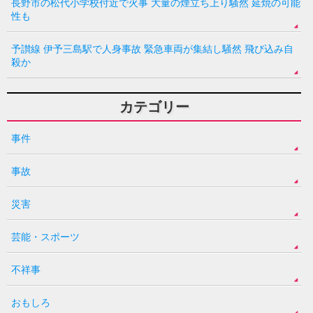
長野市の松代小学校付近で火事 大量の煙立ち上り騒然 延焼の可能
性も
予讃線 伊予三島駅で人身事故 緊急車両が集結し騒然 飛び込み自
殺か
カテゴリー
事件
事故
災害
芸能・スポーツ
不祥事
おもしろ