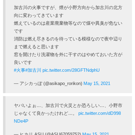
加古川の火事ですが、煙が小野方向から加古川の北方
向に変わってきています
燃えているのは産業廃棄物等なので煤や異臭が危ない
です
消防は燃え尽きるのを待っている模様なので夜中辺り
まで燃えると思います
窓を開けたり洗濯物を外に干すのはやめておいた方が
良いです
#火事
#加古川
pic.twitter.com/28GFTNdphU
— アシカっぽ (@asikapo_rorikon)
May 15, 2021
ヤバいよぉ…、加古川で火災とか恐ろしい…、小野市
じゃなくて良かったけれど…。
pic.twitter.com/dD998
NDe4P
— ヒカリ ASU (@ASU67059752)
May 15, 2021