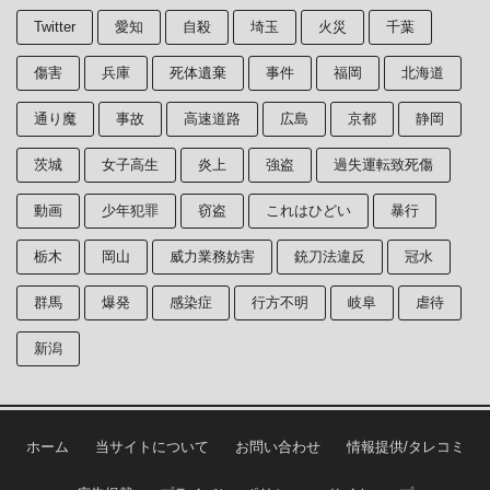
Twitter
愛知
自殺
埼玉
火災
千葉
傷害
兵庫
死体遺棄
事件
福岡
北海道
通り魔
事故
高速道路
広島
京都
静岡
茨城
女子高生
炎上
強盗
過失運転致死傷
動画
少年犯罪
窃盗
これはひどい
暴行
栃木
岡山
威力業務妨害
銃刀法違反
冠水
群馬
爆発
感染症
行方不明
岐阜
虐待
新潟
ホーム
当サイトについて
お問い合わせ
情報提供/タレコミ