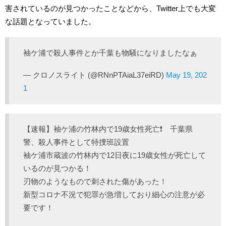
害されているのが見つかったことなどから、Twitter上でも大変
な話題となっていました。
袖ケ浦で殺人事件とか千葉も物騒になりましたなぁ
— クロノスライト (@RNnPTAiaL37eiRD)
May 19, 202
1
【速報】袖ケ浦の竹林内で19歳女性死亡❗️ 千葉県
警、殺人事件として特捜班設置
袖ケ浦市蔵波の竹林内で12日夜に19歳女性が死亡して
いるのが見つかる！
刃物のようなもので刺された傷があった！
新型コロナ不況で犯罪が急増しており細心の注意が必
要です！