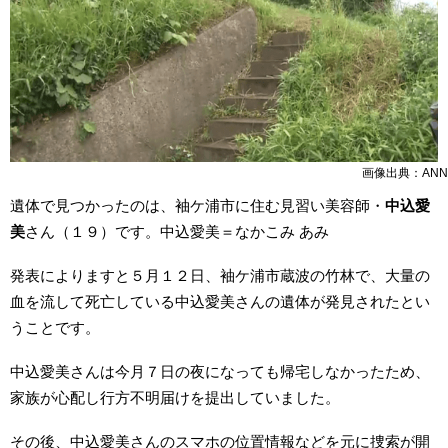
画像出典：ANN
遺体で見つかったのは、袖ケ浦市に住む見習い美容師・
中込愛
美
さん（１９）です。中込愛美＝なかこみ あみ
発表によりますと５月１２日、袖ケ浦市蔵波の竹林で、大量の
血を流して死亡している中込愛美さんの遺体が発見されたとい
うことです。
中込愛美さんは今月７日の夜になっても帰宅しなかったため、
家族が心配し行方不明届けを提出していました。
その後、中込愛美さんのスマホの位置情報などを元に捜索が開