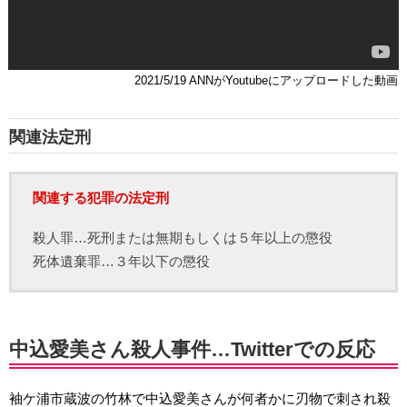
2021/5/19 ANNがYoutubeにアップロードした動画
関連法定刑
関連する犯罪の法定刑
殺人罪…死刑または無期もしくは５年以上の懲役
死体遺棄罪…３年以下の懲役
中込愛美さん殺人事件…Twitterでの反応
袖ケ浦市蔵波の竹林で中込愛美さんが何者かに刃物で刺され殺