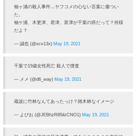
袖ヶ浦の殺人事件…ヤフコメの心ない言葉に傷つい
た。
袖ケ浦、木更津、君津、富津が千葉の癌だって？何様
だよ？
— 誠也 (@xcv13x)
May 19, 2021
千葉で19歳女性死亡 殺人で捜査
— メメ (@d6_way)
May 19, 2021
蔵波に竹林なんてあったっけ？雑木林なイメージ
— よぴお (@JEBhzR85ilzCNO1)
May 19, 2021