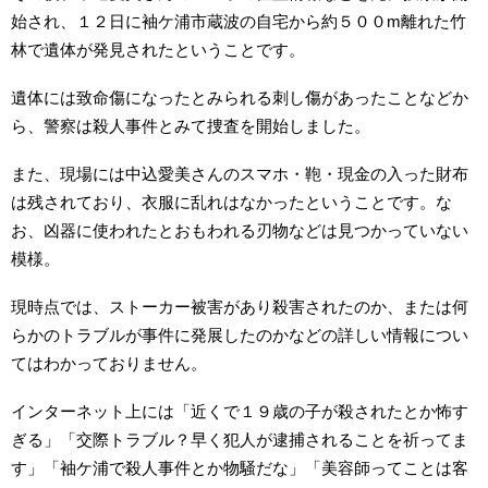
始され、１２日に袖ケ浦市蔵波の自宅から約５００m離れた竹
林で遺体が発見されたということです。
遺体には致命傷になったとみられる刺し傷があったことなどか
ら、警察は殺人事件とみて捜査を開始しました。
また、現場には中込愛美さんのスマホ・鞄・現金の入った財布
は残されており、衣服に乱れはなかったということです。な
お、凶器に使われたとおもわれる刃物などは見つかっていない
模様。
現時点では、ストーカー被害があり殺害されたのか、または何
らかのトラブルが事件に発展したのかなどの詳しい情報につい
てはわかっておりません。
インターネット上には「近くで１９歳の子が殺されたとか怖す
ぎる」「交際トラブル？早く犯人が逮捕されることを祈ってま
す」「袖ケ浦で殺人事件とか物騒だな」「美容師ってことは客