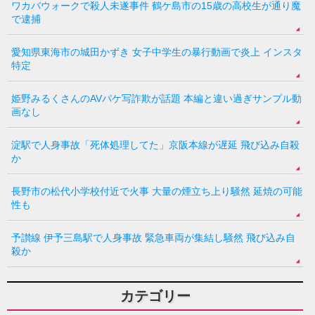
ワカバウォークで殺人未遂事件 鶴ケ島市の15歳の高校生が通り魔
で逮捕
愛知県東海市の城田かずき 女子中学生の暴行動画で炎上 インスタ
特定
姫野みるくさんのAVパケ写詐欺が話題 本編と違い過ぎサンプル動
画なし
淀駅で人身事故「死体処理してた」京阪本線が遅延 飛び込み自殺
か
長野市の松代小学校付近で火事 大量の煙立ち上り騒然 延焼の可能
性も
予讃線 伊予三島駅で人身事故 緊急車両が集結し騒然 飛び込み自
殺か
カテゴリー