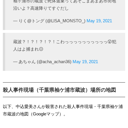
袖ヶ浦市の蔵波で死体遺棄ってあそこまあまあ市街地
沿いよ？高速降りてすぐだし
— りく@トング (@LISA_MONSTO_)
May 19, 2021
蔵波？！？！？！？！こわっっっっっっっっっっ😲犯
人はよ捕まれ😐️
— あちゃん (@acha_achan36)
May 19, 2021
殺人事件現場（千葉県袖ケ浦市蔵波）場所の地図
以下、中込愛美さんが殺害された殺人事件現場・千葉県袖ケ浦
市蔵波の地図（Googleマップ）。