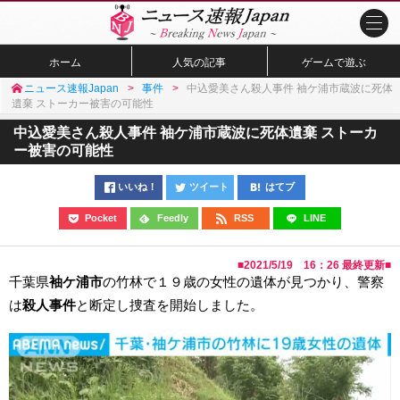
ホーム
人気の記事
ゲームで遊ぶ
ニュース速報Japan
事件
中込愛美さん殺人事件 袖ケ浦市蔵波に死体
遺棄 ストーカー被害の可能性
中込愛美さん殺人事件 袖ケ浦市蔵波に死体遺棄 ストーカ
ー被害の可能性
いいね！
ツイート
はてブ
Pocket
Feedly
RSS
LINE
■
2021/5/19 16：26
最終更新■
千葉県
袖ケ浦市
の竹林で１９歳の女性の遺体が見つかり、警察
は
殺人事件
と断定し捜査を開始しました。