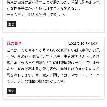
将来は自分の店を持つことが夢だった、希望に満ちあふれ
た女性を手にかけた奴は許すことができない。
一日も早く、犯人を逮捕して欲しい。
返信
緑の響き
（2021/6/20 PM9:03）
これは、まだ今年１ヶ月ぐらいの真新しい殺人事件かと思
うが、その殺人現場付近で今現在、中込愛美さんらしき超
常現象（火の玉や幽霊など）の目撃情報は発生していませ
んか、有れば不本意な死を表わし無ければ心当たりのある
死を表わします。尚、犯人に関しては、ややアンティーク
でシンプルな性格の様な気がします。
返信