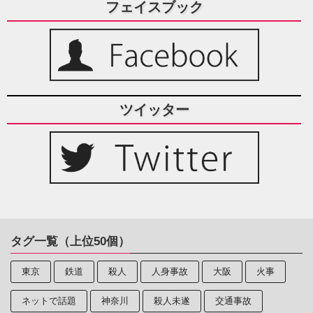
フェイスブック
ツイッター
タグ一覧（上位50個）
東京
鉄道
殺人
人身事故
大阪
火事
ネットで話題
神奈川
殺人未遂
交通事故