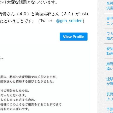
かり大変な話題となっています。
名神
渋
源さん（４０）と新垣結衣さん（３２）がInsta
鹿
ということです。（Twitter：
@gen_senden
）
ニ
ワカ
歳
愛
動
姫
違
淀
が
長
上
予