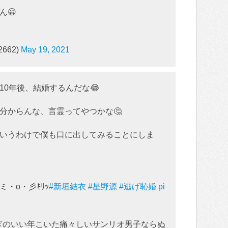
ん😀
2662)
May 19, 2021
10年後、結婚するんだな😂
分からんな、言霊ってやつかな🤔
いうわけで僕も口に出してみることにしま
・o・彡ｷﾘｯ
#新垣結衣
#星野源
#逃げ恥婚
pi
過ぎのいい年こいた痛々しいサンリオ男子ならぬ