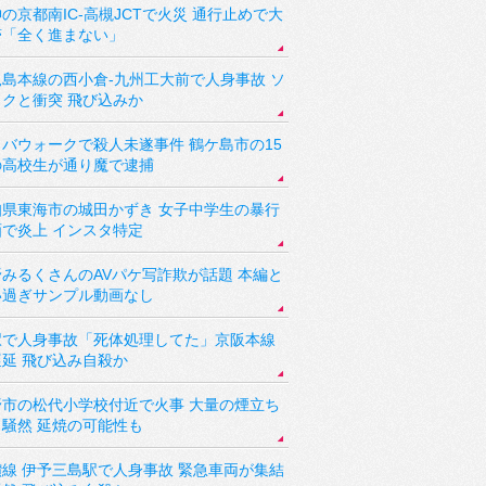
の京都南IC-高槻JCTで火災 通行止めで大
滞「全く進まない」
児島本線の西小倉-九州工大前で人身事故 ソ
ックと衝突 飛び込みか
バウォークで殺人未遂事件 鶴ケ島市の15
の高校生が通り魔で逮捕
知県東海市の城田かずき 女子中学生の暴行
画で炎上 インスタ特定
野みるくさんのAVパケ写詐欺が話題 本編と
い過ぎサンプル動画なし
駅で人身事故「死体処理してた」京阪本線
遅延 飛び込み自殺か
野市の松代小学校付近で火事 大量の煙立ち
り騒然 延焼の可能性も
讃線 伊予三島駅で人身事故 緊急車両が集結