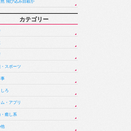
騒然 飛び込み自殺か
カテゴリー
件
故
害
能・スポーツ
祥事
もしろ
ーム・アプリ
動・癒し系
の他