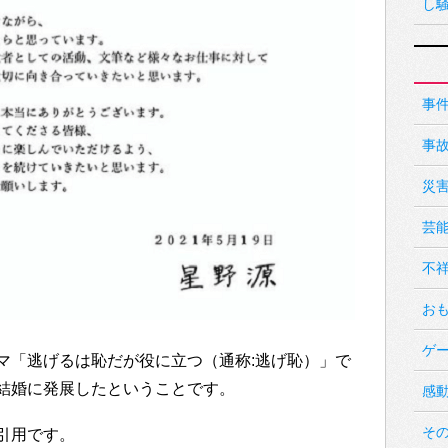
し
事
事
災
芸
不
お
ゲ
マ「逃げるは恥だが役に立つ（通称:逃げ恥）」で
結婚に発展したということです。
感
そ
引用です。