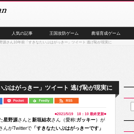
人気の記事
王国攻防ゲーム
農場育成ゲーム
野源さん10年前「すきなたいぷはがっきー」ツイート 逃げ恥が現実に
いぷはがっきー」ツイート 逃げ恥が現実に
Pocket
Feedly
RSS
■
2021/5/19 18：10
最終更新■
た
星野源
さんと
新垣結衣
さん（愛称:
ガッキー
）が
Twitterで
「すきなたいぷはがっきーです」