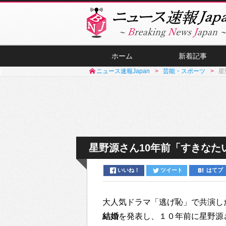
ホーム
新着記事
ニュース速報Japan
芸能・スポーツ
星
星野源さん10年前「すきなた
いいね！
ツイート
はてブ
大人気ドラマ「逃げ恥」で共演し
結婚
を発表し、１０年前に星野源さんが