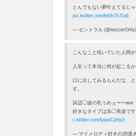
とんでもない夢叶えてるじゃ
pic.twitter.com/k69sTs7la6
— セントラル (@soccerOnly
こんなこと呟いていた人間が
人生って本当に何が起こるか
口に出してみるもんだな、と
す。
浜辺◯波の乳うめぇ〜〜ww
好きなタイプは浜◯美波ですミ
c.twitter.com/lyqwCjdrp3
— マイメロディ好きの30