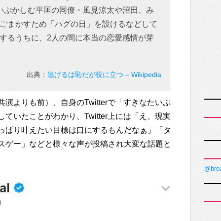
いぶかしむ平匡の同僚・風見涼太や沼田、み
ごまかすため「ハグの日」を設けるなどして
するうちに、2人の間に本当の恋愛感情が芽
出典：
逃げるは恥だが役に立つ – Wikipedia
演よりも前）、自身のTwitterで「すきなたいぷ
ていたことがわかり、Twitter上には「え、現実
っぱり叶えたい目標は口にするもんだなぁ」「タ
スゲー」などと様々な声が投稿され大変な話題と
@bre