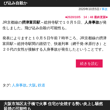
び込み自殺か
2020年10月5日 /
事故
■
2020/10/5 14：48
最終更新■
JR京都線の
摂津富田駅
～総持寺駅で１０月５日、
人身事故
が発
生しました。飛び込み自殺の可能性も。
発表によりますと１０月５日午前７時半ころ、JR京都線の摂津
富田駅～総持寺駅間の踏切で、快速列車（網干発-米原行き）と
２０代の女性が接触する人身事故が発生したということです。
続きを読む
タグ:
人身事故
,
大阪
,
鉄道
大阪市旭区太子橋で火事 住宅が全焼する勢い炎上し騒然
延焼の可能性も