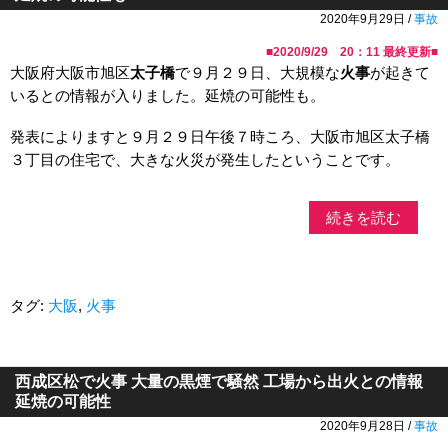
2020年9月29日 /
事故
■
2020/9/29 20：11
最終更新■
大阪府大阪市旭区
太子橋
で９月２９日、大規模な
火事
が起きて
いるとの情報が入りました。延焼の可能性も。
発表によりますと９月２９日午後７時ころ、大阪市旭区太子橋
３丁目の住宅で、大きな火災が発生したということです。
続きを読む
タグ:
大阪
,
火事
西成区松で火事 大量の黒煙で騒然 工場から出火との情報
延焼の可能性
2020年9月28日 /
事故