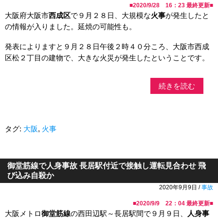
■
2020/9/28 16：23
最終更新■
大阪府大阪市
西成区
で９月２８日、大規模な
火事
が発生したと
の情報が入りました。延焼の可能性も。
発表によりますと９月２８日午後２時４０分ころ、大阪市西成
区松２丁目の建物で、大きな火災が発生したということです。
続きを読む
タグ:
大阪
,
火事
御堂筋線で人身事故 長居駅付近で接触し運転見合わせ 飛
び込み自殺か
2020年9月9日 /
事故
■
2020/9/9 22：04
最終更新■
大阪メトロ
御堂筋線
の西田辺駅～長居駅間で９月９日、
人身事