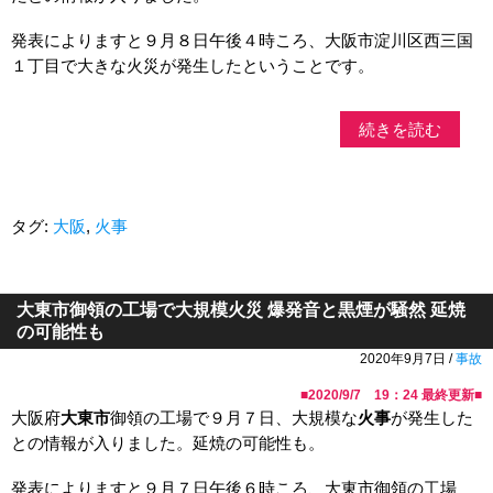
発表によりますと９月８日午後４時ころ、大阪市淀川区西三国
１丁目で大きな火災が発生したということです。
続きを読む
タグ:
大阪
,
火事
大東市御領の工場で大規模火災 爆発音と黒煙が騒然 延焼
の可能性も
2020年9月7日 /
事故
■
2020/9/7 19：24
最終更新■
大阪府
大東市
御領の工場で９月７日、大規模な
火事
が発生した
との情報が入りました。延焼の可能性も。
発表によりますと９月７日午後６時ころ、大東市御領の工場