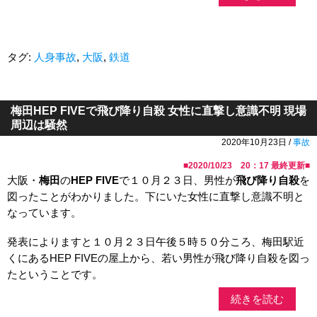
タグ:
人身事故
,
大阪
,
鉄道
梅田HEP FIVEで飛び降り自殺 女性に直撃し意識不明 現場
周辺は騒然
2020年10月23日 /
事故
■
2020/10/23 20：17
最終更新■
大阪・
梅田
の
HEP FIVE
で１０月２３日、男性が
飛び降り自殺
を
図ったことがわかりました。下にいた女性に直撃し意識不明と
なっています。
発表によりますと１０月２３日午後５時５０分ころ、梅田駅近
くにあるHEP FIVEの屋上から、若い男性が飛び降り自殺を図っ
たということです。
続きを読む