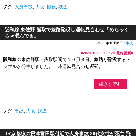
タグ:
人身事故
,
大阪
,
自殺
,
鉄道
阪和線 東佐野-熊取で線路陥没し運転見合わせ「めちゃく
ちゃ混んでる」
2020年10月6日 /
事故
■
2020/10/6 13：20
最終更新■
阪和線
の東佐野駅～熊取駅間で１０月６日、
線路が陥没
するト
ラブルが発生しました。一時運転見合わせ遅延。
続きを読む
タグ:
事故
,
大阪
,
鉄道
JR京都線の摂津富田駅付近で人身事故 20代女性が死亡 飛