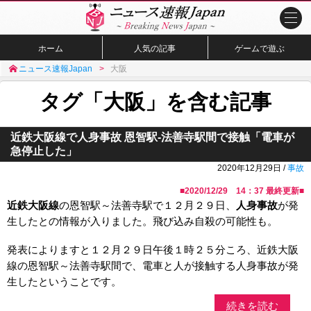
ホーム
人気の記事
ゲームで遊ぶ
ニュース速報Japan
大阪
タグ「大阪」を含む記事
近鉄大阪線で人身事故 恩智駅-法善寺駅間で接触「電車が
急停止した」
2020年12月29日 /
事故
■
2020/12/29 14：37
最終更新■
近鉄大阪線
の恩智駅～法善寺駅で１２月２９日、
人身事故
が発
生したとの情報が入りました。飛び込み自殺の可能性も。
発表によりますと１２月２９日午後１時２５分ころ、近鉄大阪
線の恩智駅～法善寺駅間で、電車と人が接触する人身事故が発
生したということです。
続きを読む