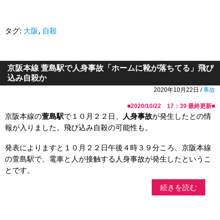
タグ:
大阪
,
自殺
京阪本線 萱島駅で人身事故「ホームに靴が落ちてる」飛び
込み自殺か
2020年10月22日 /
事故
■
2020/10/22 17：39
最終更新■
京阪本線の
萱島駅
で１０月２２日、
人身事故
が発生したとの情
報が入りました。飛び込み自殺の可能性も。
発表によりますと１０月２２日午後４時３９分ころ、京阪本線
の萱島駅で、電車と人が接触する人身事故が発生したというこ
とです。
続きを読む