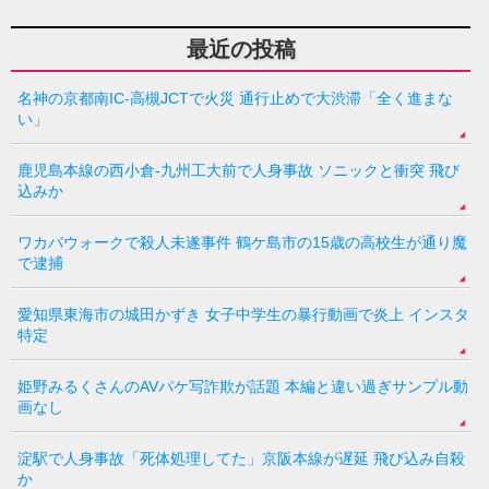
最近の投稿
名神の京都南IC-高槻JCTで火災 通行止めで大渋滞「全く進まな
い」
鹿児島本線の西小倉-九州工大前で人身事故 ソニックと衝突 飛び
込みか
ワカバウォークで殺人未遂事件 鶴ケ島市の15歳の高校生が通り魔
で逮捕
愛知県東海市の城田かずき 女子中学生の暴行動画で炎上 インスタ
特定
姫野みるくさんのAVパケ写詐欺が話題 本編と違い過ぎサンプル動
画なし
淀駅で人身事故「死体処理してた」京阪本線が遅延 飛び込み自殺
か