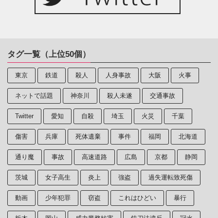
タグ一覧（上位50個）
東京
鉄道
殺人
人身事故
大阪
火事
ネットで話題
神奈川
殺人未遂
交通事故
Twitter
愛知
自殺
埼玉
火災
千葉
傷害
兵庫
死体遺棄
事件
福岡
北海道
通り魔
事故
高速道路
広島
京都
静岡
茨城
女子高生
炎上
強盗
過失運転致死傷
動画
少年犯罪
窃盗
これはひどい
暴行