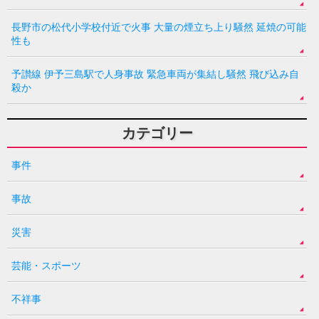
長野市の松代小学校付近で火事 大量の煙立ち上り騒然 延焼の可能
性も
予讃線 伊予三島駅で人身事故 緊急車両が集結し騒然 飛び込み自
殺か
カテゴリー
事件
事故
災害
芸能・スポーツ
不祥事