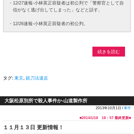
・12/27速報-小林英正容疑者は初公判で「警察官として自
信がなく逃げ出してしまった」などと話す。
・12/26速報-小林英正容疑者の初公判。
続きを読む
タグ:
東京
,
銃刀法違反
大阪松原別所で殺人事件か-山道製作所
2013年10月1日 /
事件
■
2014/1/18 18：57
最終更新■
１１月１３日 更新情報！