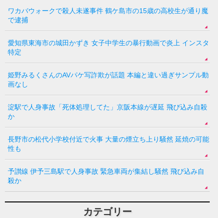
ワカバウォークで殺人未遂事件 鶴ケ島市の15歳の高校生が通り魔
で逮捕
愛知県東海市の城田かずき 女子中学生の暴行動画で炎上 インスタ
特定
姫野みるくさんのAVパケ写詐欺が話題 本編と違い過ぎサンプル動
画なし
淀駅で人身事故「死体処理してた」京阪本線が遅延 飛び込み自殺
か
長野市の松代小学校付近で火事 大量の煙立ち上り騒然 延焼の可能
性も
予讃線 伊予三島駅で人身事故 緊急車両が集結し騒然 飛び込み自
殺か
カテゴリー