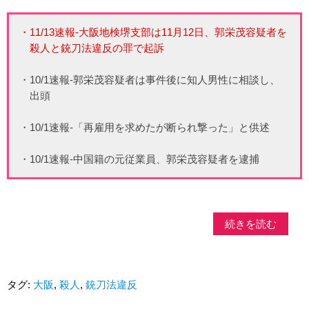
・11/13速報-大阪地検堺支部は11月12日、郭栄茂容疑者を
殺人と銃刀法違反の罪で起訴
・10/1速報-郭栄茂容疑者は事件後に知人男性に相談し、
出頭
・10/1速報-「再雇用を求めたが断られ撃った」と供述
・10/1速報-中国籍の元従業員、郭栄茂容疑者を逮捕
続きを読む
タグ:
大阪
,
殺人
,
銃刀法違反