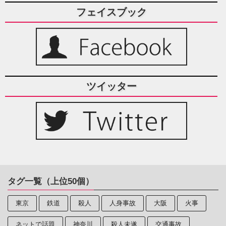
フェイスブック
ツイッター
タグ一覧（上位50個）
東京
鉄道
殺人
人身事故
大阪
火事
ネットで話題
神奈川
殺人未遂
交通事故