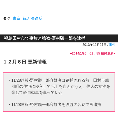
タグ:
東京
,
銃刀法違反
福島田村市で事故と強盗-野村顕一郎を逮捕
2013年11月17日 /
事件
■
2014/1/20 01：55
最終更新■
１２月６日 更新情報
・11/28速報-野村顕一郎容疑者は逮捕される前、田村市船
引町の住宅に侵入して包丁を盗んだうえ、住人の女性を
脅して軽自動車を奪っていた
・11/28速報-野村顕一郎容疑者を強盗の容疑で再逮捕