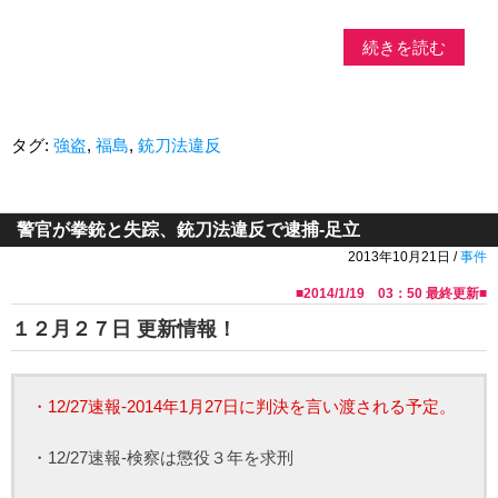
続きを読む
タグ:
強盗
,
福島
,
銃刀法違反
警官が拳銃と失踪、銃刀法違反で逮捕-足立
2013年10月21日 /
事件
■
2014/1/19 03：50
最終更新■
１２月２７日 更新情報！
・12/27速報-2014年1月27日に判決を言い渡される予定。
・12/27速報-検察は懲役３年を求刑