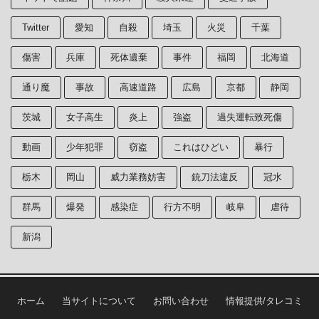
Twitter
愛知
自殺
埼玉
火災
千葉
傷害
兵庫
死体遺棄
事件
福岡
北海道
通り魔
事故
高速道路
広島
京都
静岡
茨城
女子高生
炎上
強盗
過失運転致死傷
動画
少年犯罪
窃盗
これはひどい
暴行
栃木
岡山
威力業務妨害
銃刀法違反
冠水
群馬
爆発
感染症
行方不明
岐阜
虐待
新潟
ホーム
当サイトについて
お問い合わせ
情報提供/タレコミ