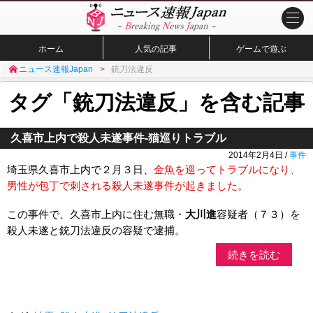
ホーム
人気の記事
ゲームで遊ぶ
ニュース速報Japan
銃刀法違反
タグ「銃刀法違反」を含む記事
久喜市上内で殺人未遂事件-猫巡りトラブル
2014年2月4日 /
事件
埼玉県久喜市上内で２月３日、
金魚を巡ってトラブルになり、
男性が包丁で刺される殺人未遂事件が起きました。
この事件で、久喜市上内に住む無職・
大川進
容疑者（７３）を
殺人未遂と銃刀法違反の容疑で逮捕。
続きを読む