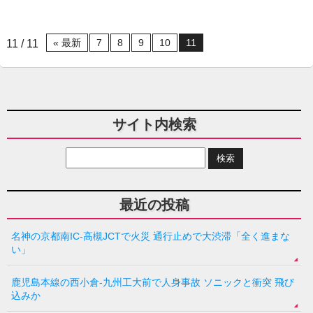
« 最新
7
8
9
10
11
11 / 11
サイト内検索
最近の投稿
名神の京都南IC-高槻JCTで火災 通行止めで大渋滞「全く進まな
い」
鹿児島本線の西小倉-九州工大前で人身事故 ソニックと衝突 飛び
込みか