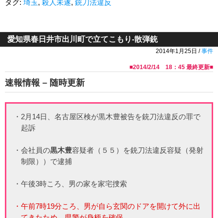
タグ:
埼玉
,
殺人未遂
,
銃刀法違反
愛知県春日井市出川町で立てこもり-散弾銃
2014年1月25日 /
事件
■
2014/2/14 18：45
最終更新■
速報情報 – 随時更新
・2月14日、名古屋区検が黒木豊被告を銃刀法違反の罪で
起訴
・会社員の
黒木豊
容疑者（５５）を銃刀法違反容疑（発射
制限））で逮捕
・午後3時ころ、男の家を家宅捜索
・午前7時19分ころ、男が自ら玄関のドアを開けて外に出
てきたため、県警が身柄を確保