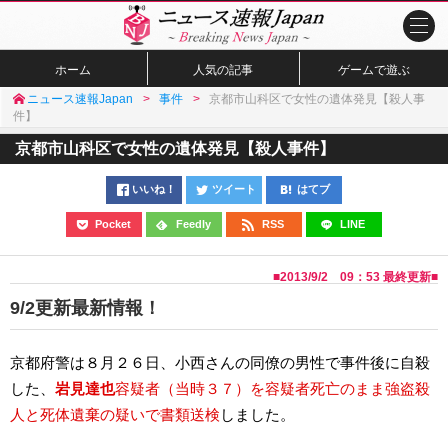
ホーム
人気の記事
ゲームで遊ぶ
ニュース速報Japan
事件
京都市山科区で女性の遺体発見【殺人事
件】
京都市山科区で女性の遺体発見【殺人事件】
いいね！
ツイート
はてブ
Pocket
Feedly
RSS
LINE
■
2013/9/2 09：53
最終更新■
9/2更新最新情報！
京都府警は８月２６日、小西さんの同僚の男性で事件後に自殺
した、
岩見達也
容疑者（当時３７）を容疑者死亡のまま強盗殺
人と死体遺棄の疑いで書類送検
しました。