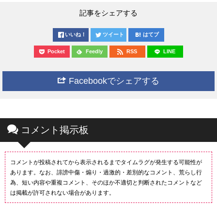
記事をシェアする
いいね！
ツイート
はてブ
Pocket
Feedly
RSS
LINE
Facebookでシェアする
コメント掲示板
コメントが投稿されてから表示されるまでタイムラグが発生する可能性が
あります。なお、誹謗中傷・煽り・過激的・差別的なコメント、荒らし行
為、短い内容や重複コメント、そのほか不適切と判断されたコメントなど
は掲載が許可されない場合があります。