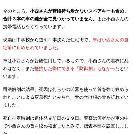
今のところ、
小西さんが普段持ち歩かないスペアキーも含め、
合計３本の車の鍵が全て見つかっていません。
また小西さんの
携帯電話もなくなっています。
現場は中学校から道を１本挟んだ住宅街で、
車は小西さんの自
宅前に止められていました
。
車は小西さんが普段使用しているもので、小西さんの着衣に乱
れはなく、また
抵抗した際にできる「防御創」もなかった
とい
います。
司法解剖の結果、死因は何らかの凶器を使って首を強く絞めら
れたことによる窒息死だとみられ、舌の付け根の骨も折れてい
ました。
死亡推定時刻は遺体発見前日の２９日。警察は何者かが車の中
で小西さんの首を絞め殺害したとみて、捜査本部を設置しまし
た。