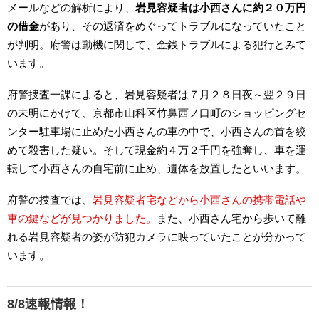
メールなどの解析により、
岩見容疑者は小西さんに約２０万円
の借金
があり、その返済をめぐってトラブルになっていたこと
が判明。府警は動機に関して、金銭トラブルによる犯行とみて
います。
府警捜査一課によると、岩見容疑者は７月２８日夜～翌２９日
の未明にかけて、京都市山科区竹鼻西ノ口町のショッピングセ
ンター駐車場に止めた小西さんの車の中で、小西さんの首を絞
めて殺害した疑い。そして現金約４万２千円を強奪し、車を運
転して小西さんの自宅前に止め、遺体を放置したといいます。
府警の捜査では、
岩見容疑者宅などから小西さんの携帯電話や
車の鍵などが見つかりました。
また、小西さん宅から歩いて離
れる岩見容疑者の姿が防犯カメラに映っていたことが分かって
います。
8/8速報情報！