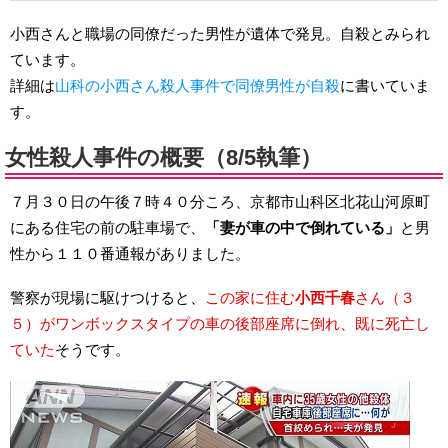
小西さんと職場の同僚だった男性が遺体で発見。自殺とみられ
ています。
詳細は
山科の小西さん殺人事件で同僚男性が自殺
に書いていま
す。
女性殺人事件の概要（8/5執筆）
７月３０日の午後７時４０分ころ、京都市山科区北花山河原町
にある住宅の前の駐車場で、
「妻が車の中で倒れている」
と男
性から１１０番通報がありました。
警察が現場に駆けつけると、
この家に住む
小西千春
さん（３
５）がワンボックスタイプの車の後部座席に倒れ、既に死亡し
ていた
そうです。