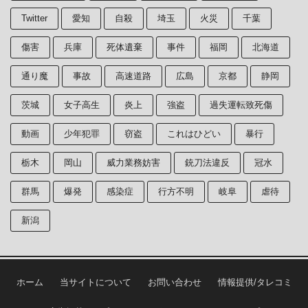
Twitter
愛知
自殺
埼玉
火災
千葉
傷害
兵庫
死体遺棄
事件
福岡
北海道
通り魔
事故
高速道路
広島
京都
静岡
茨城
女子高生
炎上
強盗
過失運転致死傷
動画
少年犯罪
窃盗
これはひどい
暴行
栃木
岡山
威力業務妨害
銃刀法違反
冠水
群馬
爆発
感染症
行方不明
岐阜
虐待
新潟
ホーム
当サイトについて
お問い合わせ
情報提供/タレコミ