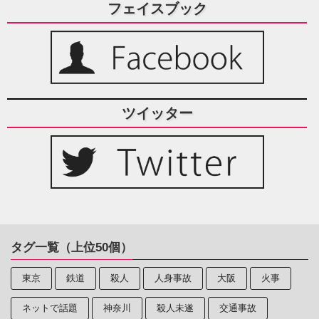
フェイスブック
ツイッター
タグ一覧（上位50個）
東京
鉄道
殺人
人身事故
大阪
火事
ネットで話題
神奈川
殺人未遂
交通事故