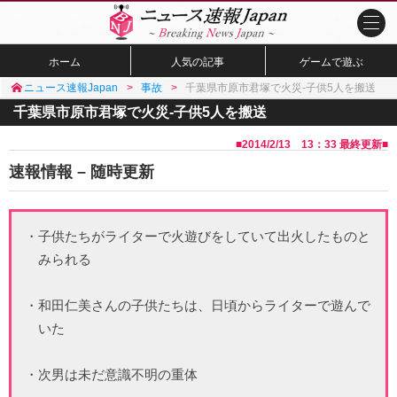
ホーム
人気の記事
ゲームで遊ぶ
ニュース速報Japan
事故
千葉県市原市君塚で火災-子供5人を搬送
千葉県市原市君塚で火災-子供5人を搬送
■
2014/2/13 13：33
最終更新■
速報情報 – 随時更新
・子供たちがライターで火遊びをしていて出火したものと
みられる
・和田仁美さんの子供たちは、日頃からライターで遊んで
いた
・次男は未だ意識不明の重体