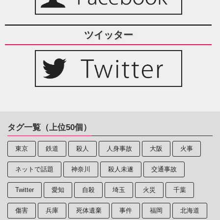
ツイッター
タグ一覧（上位50個）
東京
鉄道
殺人
人身事故
大阪
火事
ネットで話題
神奈川
殺人未遂
交通事故
Twitter
愛知
自殺
埼玉
火災
千葉
傷害
兵庫
死体遺棄
事件
福岡
北海道