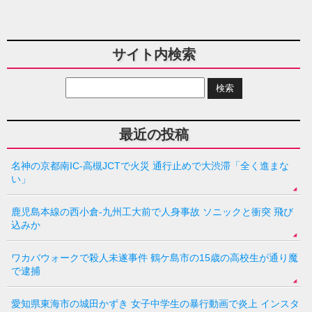
サイト内検索
最近の投稿
名神の京都南IC-高槻JCTで火災 通行止めで大渋滞「全く進まな
い」
鹿児島本線の西小倉-九州工大前で人身事故 ソニックと衝突 飛び
込みか
ワカバウォークで殺人未遂事件 鶴ケ島市の15歳の高校生が通り魔
で逮捕
愛知県東海市の城田かずき 女子中学生の暴行動画で炎上 インスタ