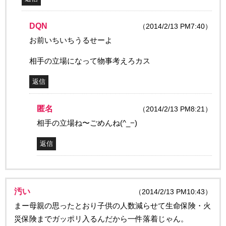
DQN
（2014/2/13 PM7:40）
お前いちいちうるせーよ
相手の立場になって物事考えろカス
返信
匿名
（2014/2/13 PM8:21）
相手の立場ね〜ごめんね(^_−)
返信
汚い
（2014/2/13 PM10:43）
まー母親の思ったとおり子供の人数減らせて生命保険・火
災保険までガッポリ入るんだから一件落着じゃん。