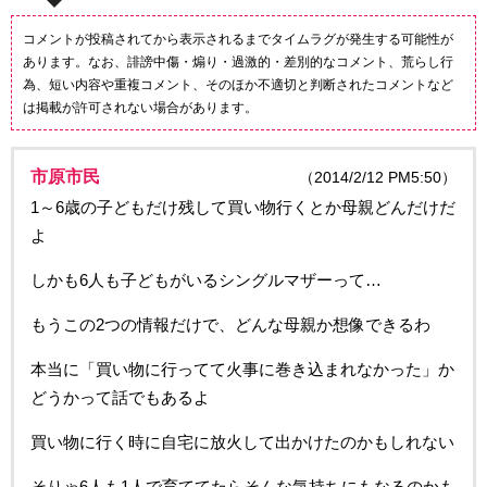
コメントが投稿されてから表示されるまでタイムラグが発生する可能性が
あります。なお、誹謗中傷・煽り・過激的・差別的なコメント、荒らし行
為、短い内容や重複コメント、そのほか不適切と判断されたコメントなど
は掲載が許可されない場合があります。
市原市民
（2014/2/12 PM5:50）
1～6歳の子どもだけ残して買い物行くとか母親どんだけだ
よ
しかも6人も子どもがいるシングルマザーって…
もうこの2つの情報だけで、どんな母親か想像できるわ
本当に「買い物に行ってて火事に巻き込まれなかった」か
どうかって話でもあるよ
買い物に行く時に自宅に放火して出かけたのかもしれない
そりゃ6人も1人で育ててたらそんな気持ちにもなるのかも