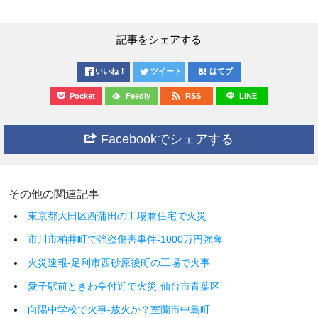
記事をシェアする
いいね！
ツイート
はてブ
Pocket
Feedly
RSS
LINE
Facebookでシェアする
その他の関連記事
東京都大田区西蒲田の工場兼住宅で火災
市川市柏井町で強盗傷害事件-1000万円強奪
火災速報-足利市西砂原後町の工場で火事
愛子駅前ときわ亭付近で火災-仙台市青葉区
向陽中学校で火事-放火か？室蘭市中島町