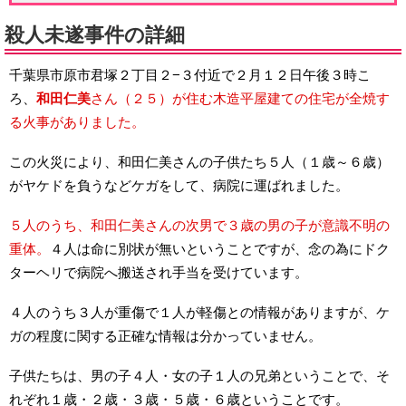
殺人未遂事件の詳細
千葉県市原市君塚２丁目２−３付近で２月１２日午後３時こ
ろ、
和田仁美
さん（２５）が住む木造平屋建ての住宅が全焼す
る火事がありました。
この火災により、和田仁美さんの子供たち５人（１歳～６歳）
がヤケドを負うなどケガをして、病院に運ばれました。
５人のうち、和田仁美さんの次男で３歳の男の子が意識不明の
重体。
４人は命に別状が無いということですが、念の為にドク
ターヘリで病院へ搬送され手当を受けています。
４人のうち３人が重傷で１人が軽傷との情報がありますが、ケ
ガの程度に関する正確な情報は分かっていません。
子供たちは、男の子４人・女の子１人の兄弟ということで、そ
れぞれ１歳・２歳・３歳・５歳・６歳ということです。