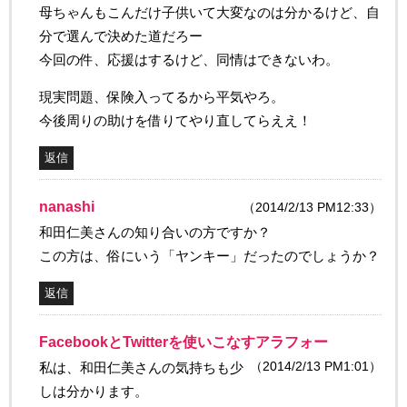
母ちゃんもこんだけ子供いて大変なのは分かるけど、自
分で選んで決めた道だろー
今回の件、応援はするけど、同情はできないわ。
現実問題、保険入ってるから平気やろ。
今後周りの助けを借りてやり直してらええ！
返信
nanashi
（2014/2/13 PM12:33）
和田仁美さんの知り合いの方ですか？
この方は、俗にいう「ヤンキー」だったのでしょうか？
返信
FacebookとTwitterを使いこなすアラフォー
（2014/2/13 PM1:01）
私は、和田仁美さんの気持ちも少
しは分かります。