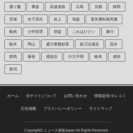
通り魔
事故
高速道路
広島
京都
静岡
茨城
女子高生
炎上
強盗
過失運転致死傷
動画
少年犯罪
窃盗
これはひどい
暴行
栃木
岡山
威力業務妨害
銃刀法違反
冠水
群馬
爆発
感染症
行方不明
岐阜
虐待
新潟
ホーム
当サイトについて
お問い合わせ
情報提供/タレコミ
広告掲載
プライバシーポリシー
サイトマップ
Copyright© ニュース速報Japan All Rights Reserved.