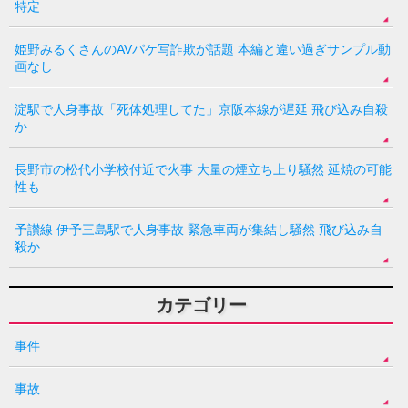
特定
姫野みるくさんのAVパケ写詐欺が話題 本編と違い過ぎサンプル動
画なし
淀駅で人身事故「死体処理してた」京阪本線が遅延 飛び込み自殺
か
長野市の松代小学校付近で火事 大量の煙立ち上り騒然 延焼の可能
性も
予讃線 伊予三島駅で人身事故 緊急車両が集結し騒然 飛び込み自
殺か
カテゴリー
事件
事故