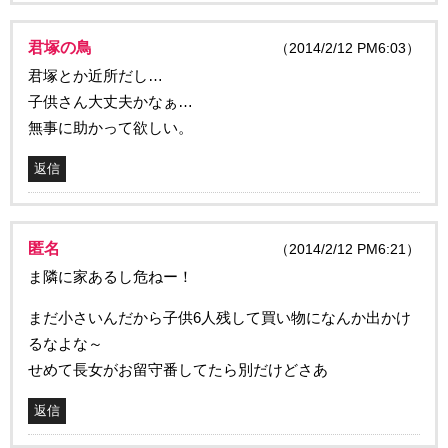
君塚の鳥
（2014/2/12 PM6:03）
君塚とか近所だし…
子供さん大丈夫かなぁ…
無事に助かって欲しい。
返信
匿名
（2014/2/12 PM6:21）
ま隣に家あるし危ねー！
まだ小さいんだから子供6人残して買い物になんか出かけ
るなよな～
せめて長女がお留守番してたら別だけどさあ
返信