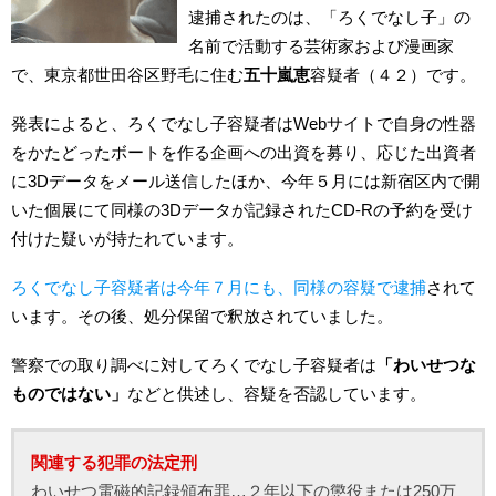
逮捕されたのは、「ろくでなし子」の
名前で活動する芸術家および漫画家
で、東京都世田谷区野毛に住む
五十嵐恵
容疑者（４２）です。
発表によると、ろくでなし子容疑者はWebサイトで自身の性器
をかたどったボートを作る企画への出資を募り、応じた出資者
に3Dデータをメール送信したほか、今年５月には新宿区内で開
いた個展にて同様の3Dデータが記録されたCD-Rの予約を受け
付けた疑いが持たれています。
ろくでなし子容疑者は今年７月にも、同様の容疑で逮捕
されて
います。その後、処分保留で釈放されていました。
警察での取り調べに対してろくでなし子容疑者は
「わいせつな
ものではない」
などと供述し、容疑を否認しています。
関連する犯罪の法定刑
わいせつ電磁的記録頒布罪…２年以下の懲役または250万